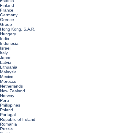
Estonia
Finland
France
Germany
Greece
Group
Hong Kong, S.A.R.
Hungary
India
Indonesia
Israel
Italy
Japan
Latvia
Lithuania
Malaysia
Mexico
Morocco
Netherlands
New Zealand
Norway
Peru
Philippines
Poland
Portugal
Republic of Ireland
Romania
Russia