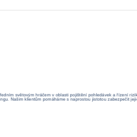
předním světovým hráčem v oblasti pojištění pohledávek a řízení ri
ringu. Našim klientům pomáháme s naprostou jistotou zabezpečit jejic