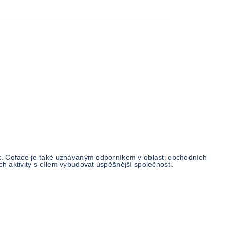
zik. Coface je také uznávaným odborníkem v oblasti obchodních
h aktivity s cílem vybudovat úspěšnější společnosti.