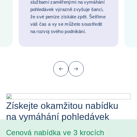
službami zaměřenými na vymáhání
pohledávek výrazně zvyšuje šanci,
že své peníze získáte zpět. Šetříme
váš čas a vy se můžete soustředit
na rozvoj svého podnikání.
Předchozí (vrátit se na poslední položk
další
Získejte okamžitou nabídku
na vymáhání pohledávek
Cenová nabídka ve 3 krocích