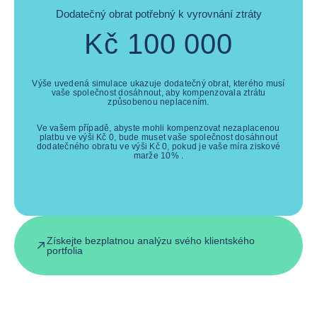
Dodatečný obrat potřebný k vyrovnání ztráty
Kč
100 000
Výše uvedená simulace ukazuje dodatečný obrat, kterého musí
vaše společnost dosáhnout, aby kompenzovala ztrátu
způsobenou neplacením.
Ve vašem případě, abyste mohli kompenzovat nezaplacenou
platbu ve výši
Kč
0
, bude muset vaše společnost dosáhnout
dodatečného obratu ve výši
Kč
0
, pokud je vaše míra ziskové
marže
10
% .
Získejte bezplatnou analýzu svého klientského
portfolia