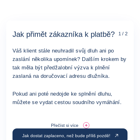
Jak přimět zákazníka k platbě?
1 / 2
Váš klient stále neuhradil svůj dluh ani po
zaslání několika upomínek? Dalším krokem by
tak měla být předžalobní výzva k plnění
zaslaná na doručovací adresu dlužníka.
Pokud ani poté nedojde ke splnění dluhu,
můžete se vydat cestou soudního vymáhání.
Přečíst si více
Jak dostat zaplaceno, než bude příliš pozdě!