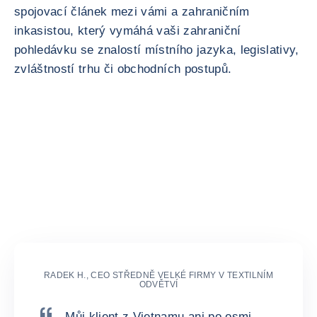
spojovací článek mezi vámi a zahraničním
inkasistou, který vymáhá vaši zahraniční
pohledávku se znalostí místního jazyka, legislativy,
zvláštností trhu či obchodních postupů.
Reference
RADEK H., CEO STŘEDNĚ VELKÉ FIRMY V TEXTILNÍM
ODVĚTVÍ
Můj klient z Vietnamu ani po osmi