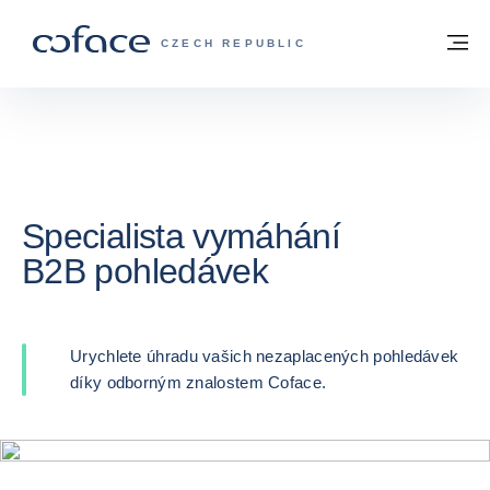
Přejít na obsah
Zpět na hlavní stránku
M
COFACE FOR TRADE - WEBOVÁ STRÁNK
CZECH REPUBLIC
Specialista vymáhání
B2B pohledávek
Urychlete úhradu vašich nezaplacených pohledávek
díky odborným znalostem Coface.