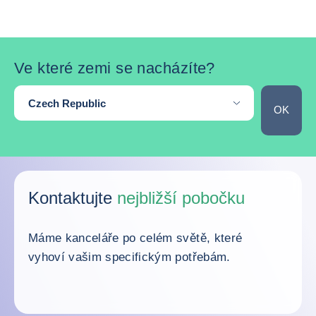
Ve které zemi se nacházíte?
Are you located in an other country?
Czech Republic
OK
Skip the map
Kontaktujte
nejbližší pobočku
Máme kanceláře po celém světě, které
vyhoví vašim specifickým potřebám.