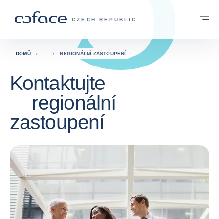
Přejít na obsah
Zpět na hlavní stránku
M
COFACE FOR TRADE - WEBOVÁ STRÁNK
CZECH REPUBLIC
DOMŮ
REGIONÁLNÍ ZASTOUPENÍ
Kontaktujte
regionální
zastoupení