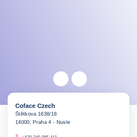
Czech Republic
Coface Czech
Return before the map
Štětkova 1638/18
14000, Praha 4 - Nusle