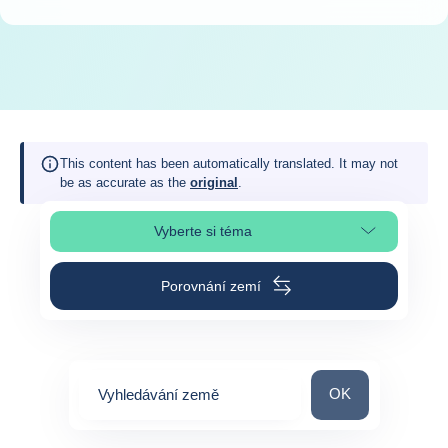
This content has been automatically translated. It may not
be as accurate as the
original
.
Vyberte si téma
Výběr části stránky
Porovnání zemí
Vyhledávání zem
OK
Vyhledávání země
0
suggestions