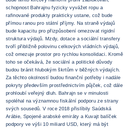
schopnost Bahrajnu fyzicky vyvážet ropu a
rafinované produkty prakticky ustane, což bude
přímou ranou pro státní příjmy. Na straně výdajů
bude kapacitu pro přizpůsobení omezovat rigidní
struktura výdajů. Mzdy, dotace a sociální transfery
tvoří přibližně polovinu celkových vládních výdajů,
což omezuje prostor pro rychlou konsolidaci. Kromě
toho se očekává, že sociální a politické důvody
budou bránit hlubokým škrtům v běžných výdajích.
Za těchto okolností budou finanční potřeby i nadále
pokryty především prostřednictvím půjček, což dále
prohloubí veřejný dluh. Bahrajn se v minulosti
spoléhal na významnou fiskální podporu ze strany
svých sousedů. V roce 2018 přislíbily Saúdská
Arábie, Spojené arabské emiráty a Kuvajt balíček
podpory ve výši 10 miliard USD, který má být