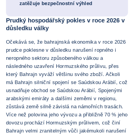
zatěžuje bezpečnostní výhled
Prudký hospodářský pokles v roce 2026 v
důsledku války
Očekává se, že bahrajnská ekonomika v roce 2026
prudce poklesne v důsledku narušení ropného i
neropného sektoru způsobeného válkou a
následného uzavření Hormuzského průlivu, přes
který Bahrajn vyváží většinu svého zboží. Ačkoli
má Bahrajn silniční spojení se Saúdskou Arábií, což
usnadňuje obchod se Saúdskou Arábií, Spojenými
arabskými emiráty a dalšími zeměmi v regionu,
zůstává země silně závislá na námořních trasách.
Více než polovina jeho vývozu a přibližně 70 % jeho
dovozu prochází Hormuzským průlivem, což činí
Bahrajn velmi zranitelným vůči jakémukoli narušení