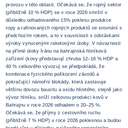
provozu v této oblasti. Očekává se, že ropný sektor
(přibližně 10 % HDP) se v roce 2026 smrští v
důsledku odhadovaného 15% poklesu produkce
ropy a rafinovaných ropných produktů ve srovnání s
předchozím rokem, a to v souvislosti s odstávkami
výroby vynucenými raketovými útoky. V návaznosti
na přímé útoky Íránu na bahrajnská hliníková
zařízení (kovy představují zhruba 12–16 % HDP a
40 % celkového vývozu) se předpokládá, že
kombinace fyzického poškození závodů a
pokračující námořní blokády, která zastavuje
většinu dovozu bauxitu a oxidu hlinitého, stejně jako
vývoz hliníku, sníží celkovou produkci kovů v
Bahrajnu v roce 2026 odhadem o 20–25 %.
Očekává se, že příjmy z cestovního ruchu
(přibližně 7 % HDP) v roce 2026 poklesnou a budou