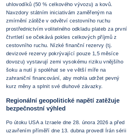
uhlovodíků (50 % celkového vývozu) a kovů.
Navzdory státním iniciativám zaměřeným na
zmírnění zátěže v odvětví cestovního ruchu
prostřednictvím volitelného odkladu plateb za první
čtvrtletí se očekává pokles celkových příjmů z
cestovního ruchu. Nízké finanční rezervy (tj.
devizové rezervy pokrývající pouze 1,5 měsíce
dovozu) vystavují zemi vysokému riziku vnějšího
šoku a nutí ji spoléhat se ve větší míře na
zahraniční financování, aby mohla udržet pevný
kurz měny a splnit své dluhové závazky.
Regionální geopolitické napětí zatěžuje
bezpečnostní výhled
Po útoku USA a Izraele dne 28. února 2026 a před
uzavřením příměří dne 13. dubna provedl Írán sérii