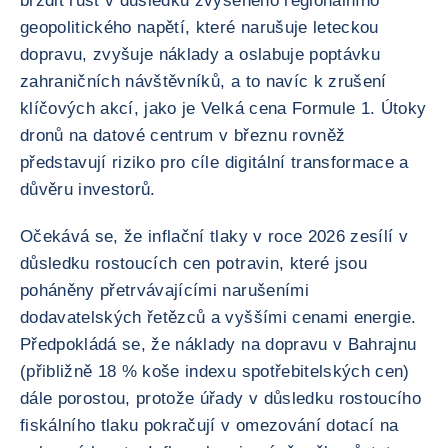
brzdit růst v důsledku zvýšeného regionálního
geopolitického napětí, které narušuje leteckou
dopravu, zvyšuje náklady a oslabuje poptávku
zahraničních návštěvníků, a to navíc k zrušení
klíčových akcí, jako je Velká cena Formule 1. Útoky
dronů na datové centrum v březnu rovněž
představují riziko pro cíle digitální transformace a
důvěru investorů.
Očekává se, že inflační tlaky v roce 2026 zesílí v
důsledku rostoucích cen potravin, které jsou
poháněny přetrvávajícími narušeními
dodavatelských řetězců a vyššími cenami energie.
Předpokládá se, že náklady na dopravu v Bahrajnu
(přibližně 18 % koše indexu spotřebitelských cen)
dále porostou, protože úřady v důsledku rostoucího
fiskálního tlaku pokračují v omezování dotací na