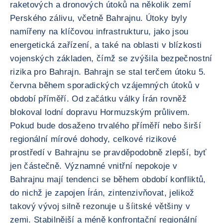
raketových a dronových útoků na několik zemí
Perského zálivu, včetně Bahrajnu. Útoky byly
namířeny na klíčovou infrastrukturu, jako jsou
energetická zařízení, a také na oblasti v blízkosti
vojenských základen, čímž se zvýšila bezpečnostní
rizika pro Bahrajn. Bahrajn se stal terčem útoku 5.
června během sporadických vzájemných útoků v
období příměří. Od začátku války Írán rovněž
blokoval lodní dopravu Hormuzským průlivem.
Pokud bude dosaženo trvalého příměří nebo širší
regionální mírové dohody, celkové rizikové
prostředí v Bahrajnu se pravděpodobně zlepší, byť
jen částečně. Významné vnitřní nepokoje v
Bahrajnu mají tendenci se během období konfliktů,
do nichž je zapojen Írán, zintenzivňovat, jelikož
takový vývoj silně rezonuje u šíitské většiny v
zemi. Stabilnější a méně konfrontační regionální