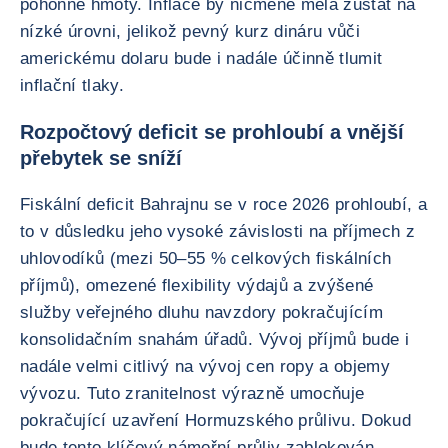
pohonné hmoty. Inflace by nicméně měla zůstat na
nízké úrovni, jelikož pevný kurz dináru vůči
americkému dolaru bude i nadále účinně tlumit
inflační tlaky.
Rozpočtový deficit se prohloubí a vnější
přebytek se sníží
Fiskální deficit Bahrajnu se v roce 2026 prohloubí, a
to v důsledku jeho vysoké závislosti na příjmech z
uhlovodíků (mezi 50–55 % celkových fiskálních
příjmů), omezené flexibility výdajů a zvýšené
služby veřejného dluhu navzdory pokračujícím
konsolidačním snahám úřadů. Vývoj příjmů bude i
nadále velmi citlivý na vývoj cen ropy a objemy
vývozu. Tuto zranitelnost výrazně umocňuje
pokračující uzavření Hormuzského průlivu. Dokud
bude tento klíčový námořní průliv zablokován,