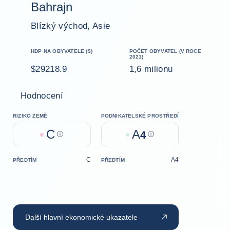
Bahrajn
Blízký východ, Asie
HDP NA OBYVATELE ($)
POČET OBYVATEL (V ROCE
2021)
$29218.9
1,6 milionu
Hodnocení
RIZIKO ZEMĚ
PODNIKATELSKÉ PROSTŘEDÍ
C
A
Help
4
Help
C
A4
PŘEDTÍM
PŘEDTÍM
Další hlavní ekonomické ukazatele