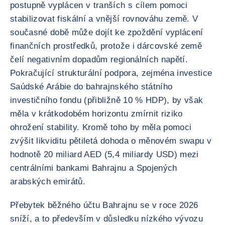
postupně vyplácen v tranších s cílem pomoci
stabilizovat fiskální a vnější rovnováhu země. V
současné době může dojít ke zpoždění vyplácení
finančních prostředků, protože i dárcovské země
čelí negativním dopadům regionálních napětí.
Pokračující strukturální podpora, zejména investice
Saúdské Arábie do bahrajnského státního
investičního fondu (přibližně 10 % HDP), by však
měla v krátkodobém horizontu zmírnit riziko
ohrožení stability. Kromě toho by měla pomoci
zvýšit likviditu pětiletá dohoda o měnovém swapu v
hodnotě 20 miliard AED (5,4 miliardy USD) mezi
centrálními bankami Bahrajnu a Spojených
arabských emirátů.
Přebytek běžného účtu Bahrajnu se v roce 2026
sníží, a to především v důsledku nízkého vývozu