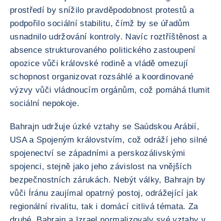
prostředí by snížilo pravděpodobnost protestů a
podpořilo sociální stabilitu, čímž by se úřadům
usnadnilo udržování kontroly. Navíc roztříštěnost a
absence strukturovaného politického zastoupení
opozice vůči královské rodině a vládě omezují
schopnost organizovat rozsáhlé a koordinované
výzvy vůči vládnoucím orgánům, což pomáhá tlumit
sociální nepokoje.
Bahrajn udržuje úzké vztahy se Saúdskou Arábií,
USA a Spojeným královstvím, což odráží jeho silné
spojenectví se západními a perskozálivskými
spojenci, stejně jako jeho závislost na vnějších
bezpečnostních zárukách. Nebýt války, Bahrajn by
vůči Íránu zaujímal opatrný postoj, odrážející jak
regionální rivalitu, tak i domácí citlivá témata. Za
druhé, Bahrajn a Izrael normalizovaly své vztahy v