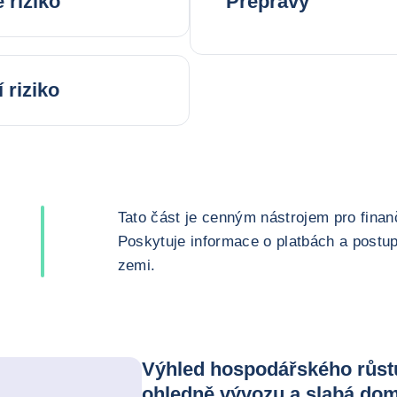
 riziko
Přepravy
 riziko
Tato část je cenným nástrojem pro fina
Poskytuje informace o platbách a post
zemi.
Výhled hospodářského růstu 
ohledně vývozu a slabá do