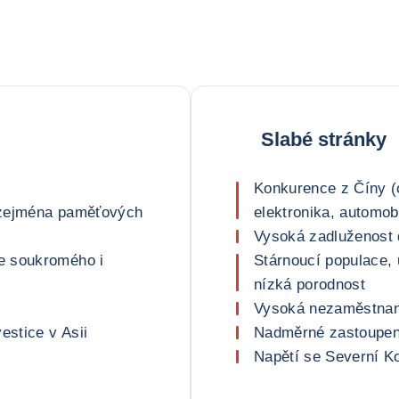
Slabé stránky
Konkurence z Číny (oc
, zejména paměťových
elektronika, automob
Vysoká zadluženost
e soukromého i
Stárnoucí populace, 
nízká porodnost
Vysoká nezaměstnano
estice v Asii
Nadměrné zastoupen
Napětí se Severní K