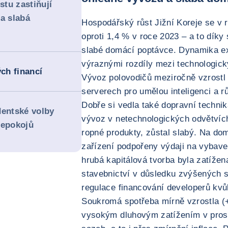
tu zastiňují
a slabá
Hospodářský růst Jižní Koreje se v r
oproti 1,4 % v roce 2023 – a to díky
slabé domácí poptávce. Dynamika exp
výraznými rozdíly mezi technologic
ých financí
Vývoz polovodičů meziročně vzrostl 
serverech pro umělou inteligenci a rů
Dobře si vedla také dopravní technik
dentské volby
vývoz v netechnologických odvětvích
nepokojů
ropné produkty, zůstal slabý. Na dom
zařízení podpořeny výdaji na vybave
hrubá kapitálová tvorba byla zatíže
stavebnictví v důsledku zvýšených s
regulace financování developerů kvů
Soukromá spotřeba mírně vzrostla (
vysokým dluhovým zatížením v prost