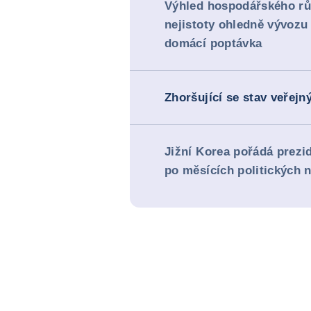
Výhled hospodářského růs
nejistoty ohledně vývozu 
domácí poptávka
Zhoršující se stav veřejn
Jižní Korea pořádá prezi
po měsících politických 