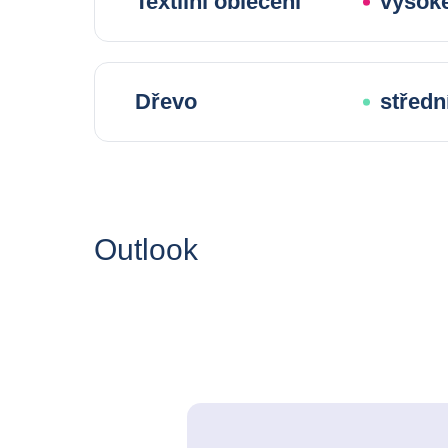
Textilní oblečeni
vysoké
Dřevo
střední
Outlook