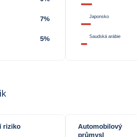
Japonsko
7%
Saudská arábie
5%
ik
 riziko
Automobilový
průmysl