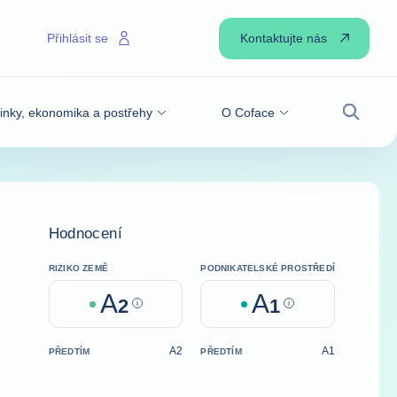
Kontaktujte nás
Přihlásit se
inky, ekonomika a postřehy
O Coface
Vyhledá
Hodnocení
RIZIKO ZEMĚ
PODNIKATELSKÉ PROSTŘEDÍ
A
A
2
Help
1
Help
A2
A1
PŘEDTÍM
PŘEDTÍM