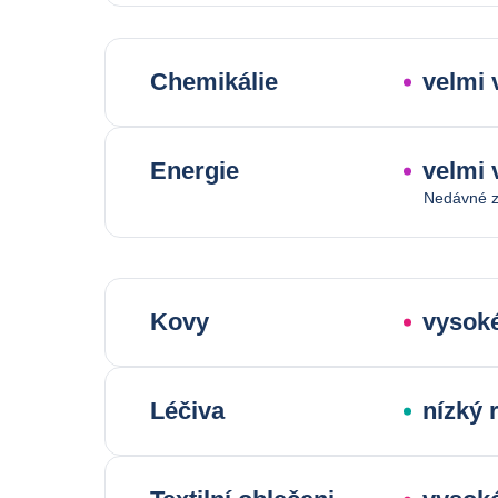
Chemikálie
velmi 
Energie
velmi 
Nedávné z
Kovy
vysoké
Léčiva
nízký 