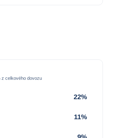
% z celkového dovozu
22%
11%
9%