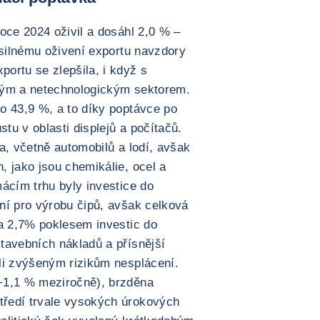
oce 2024 oživil a dosáhl 2,0 % –
 silnému oživení exportu navzdory
ortu se zlepšila, i když s
kým a netechnologickým sektorem.
o 43,9 %, a to díky poptávce po
stu v oblasti displejů a počítačů.
a, včetně automobilů a lodí, avšak
, jako jsou chemikálie, ocel a
ácím trhu byly investice do
ní pro výrobu čipů, avšak celková
na 2,7% poklesem investic do
tavebních nákladů a přísnější
li zvýšeným rizikům nesplácení.
+1,1 % meziročně), brzděna
ředí trvale vysokých úrokových