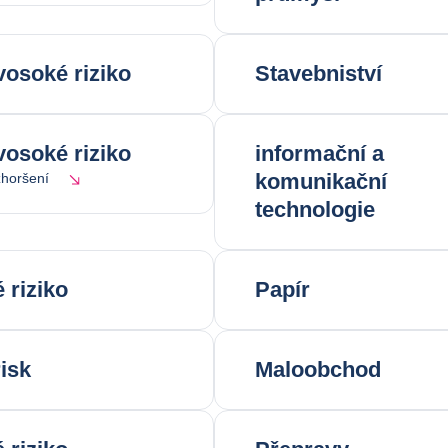
vosoké riziko
Stavebniství
vosoké riziko
informační a
komunikační
horšení
technologie
 riziko
Papír
risk
Maloobchod