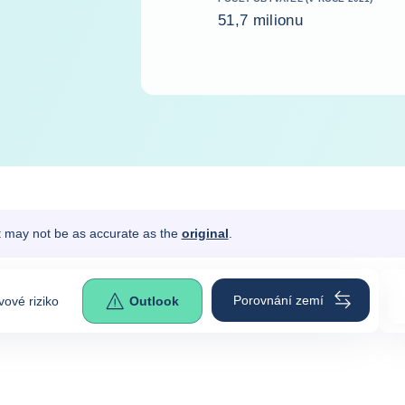
51,7 milionu
It may not be as accurate as the
original
.
Porovnání zemí
ové riziko
Outlook
0
s