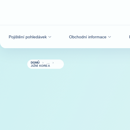
Přejít na obsah
Pojištění pohledávek
Obchodní informace
DOMŮ
JIŽNÍ KOREA