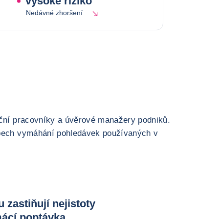
vysoké riziko
Nedávné zhoršení
nční pracovníky a úvěrové manažery podniků.
upech vymáhání pohledávek používaných v
zastiňují nejistoty
mácí poptávka