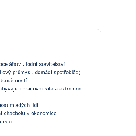
elářství, lodní stavitelství,
ilový průmysl, domácí spotřebiče)
 domácností
ubývající pracovní síla a extrémně
st mladých lidí
í chaebolů v ekonomice
oreou