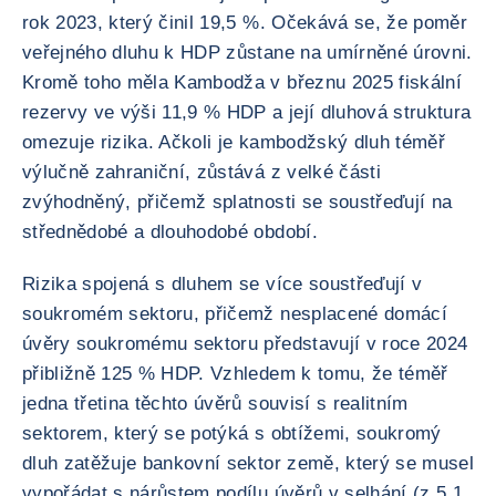
rok 2023, který činil 19,5 %. Očekává se, že poměr
veřejného dluhu k HDP zůstane na umírněné úrovni.
Kromě toho měla Kambodža v březnu 2025 fiskální
rezervy ve výši 11,9 % HDP a její dluhová struktura
omezuje rizika. Ačkoli je kambodžský dluh téměř
výlučně zahraniční, zůstává z velké části
zvýhodněný, přičemž splatnosti se soustřeďují na
střednědobé a dlouhodobé období.
Rizika spojená s dluhem se více soustřeďují v
soukromém sektoru, přičemž nesplacené domácí
úvěry soukromému sektoru představují v roce 2024
přibližně 125 % HDP. Vzhledem k tomu, že téměř
jedna třetina těchto úvěrů souvisí s realitním
sektorem, který se potýká s obtížemi, soukromý
dluh zatěžuje bankovní sektor země, který se musel
vypořádat s nárůstem podílu úvěrů v selhání (z 5,1