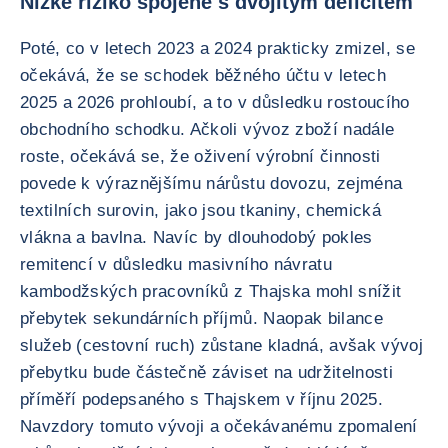
Nízké riziko spojené s dvojitým deficitem
Poté, co v letech 2023 a 2024 prakticky zmizel, se
očekává, že se schodek běžného účtu v letech
2025 a 2026 prohloubí, a to v důsledku rostoucího
obchodního schodku. Ačkoli vývoz zboží nadále
roste, očekává se, že oživení výrobní činnosti
povede k výraznějšímu nárůstu dovozu, zejména
textilních surovin, jako jsou tkaniny, chemická
vlákna a bavlna. Navíc by dlouhodobý pokles
remitencí v důsledku masivního návratu
kambodžských pracovníků z Thajska mohl snížit
přebytek sekundárních příjmů. Naopak bilance
služeb (cestovní ruch) zůstane kladná, avšak vývoj
přebytku bude částečně záviset na udržitelnosti
příměří podepsaného s Thajskem v říjnu 2025.
Navzdory tomuto vývoji a očekávanému zpomalení