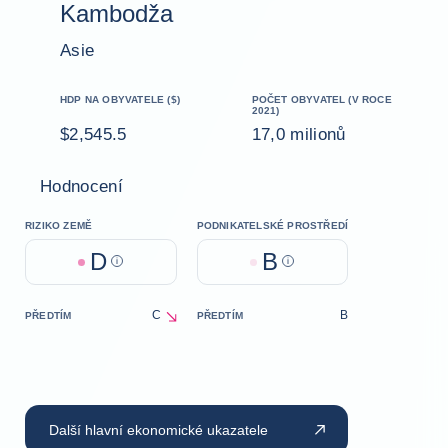
Kambodža
Asie
HDP NA OBYVATELE ($)
POČET OBYVATEL (V ROCE
2021)
$2,545.5
17,0 milionů
Hodnocení
RIZIKO ZEMĚ
PODNIKATELSKÉ PROSTŘEDÍ
D
B
Help
Help
C
B
PŘEDTÍM
PŘEDTÍM
decrease
Další hlavní ekonomické ukazatele