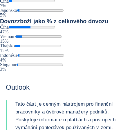
Čína
7%
Japonsko
5%
Dovoz
zboží jako % z celkového dovozu
Čína
47%
Vietnam
15%
Thajsko
12%
Indonésie
4%
Singapur
3%
Outlook
Tato část je cenným nástrojem pro finanční
pracovníky a úvěrové manažery podniků.
Poskytuje informace o platbách a postupech
vymáhání pohledávek používaných v zemi.