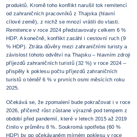
produktů. Kromě toho konflikt narušil tok remitencí
od zahraničních pracovníků z Thajska (hlavní
cílové země), z nichž se mnozí vrátili do vlasti.
Remitence v roce 2024 představovaly celkem 6 %
HDP. A konečně, konflikt zasáhl i cestovní ruch (9
% HDP). Ztráta důvěry mezi zahraničními turisty a
závislost tohoto odvětví na Thajsku – hlavním zdroji
příjezdů zahraničních turistů (32 %) v roce 2024 –
přispěly k poklesu počtu příjezdů zahraničních
turistů o téměř 6 % v prvních osmi měsících roku
2025.
Očekává se, že zpomalení bude pokračovat i v roce
2026, přičemž růst zůstane výrazně pod tempem z
období před pandemií, které v letech 2015 až 2019
činilo v průměru 8 %. Soukromá spotřeba (60 %
HDP) by po očekávaném mírném poklesu v roce