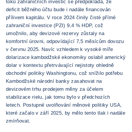
toků zahraničních investic se předpokládá, že
deficit běžného účtu bude i nadále financován
přílivem kapitálu. V roce 2024 činily čisté přímé
zahraniční investice (PZI) 9,4 % HDP, což
umožnilo, aby devizové rezervy zůstaly na
komfortní úrovni, odpovídající 7,5 měsícům dovozu
v červnu 2025. Navíc vzhledem k vysoké míře
dolarizace kambodžské ekonomiky oslabil americký
dolar v kontextu přetrvávající nejistoty ohledně
obchodní politiky Washingtonu, což snížilo potřebu
Kambodžské národní banky zasahovat na
devizovém trhu prodejem měny za účelem
stabilizace rielu, jak tomu bylo v předchozích
letech. Postupné uvolňování měnové politiky USA,
které začalo v září 2025, by mělo tento tlak i nadále
zmírňovat.