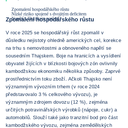
Zpomalení hospodářského růstu
Nízké riziko spojené s dvojitým deficitem
Napětí s Thajskem narůstá
Zpomalení hospodářského růstu
V roce 2025 se hospodářský růst zpomalil v
důsledku nejistoty ohledně amerických cel, korekce
na trhu s nemovitostmi a obnoveného napětí se
sousedním Thajskem. Boje na hranicích a vysídlení
obyvatel žijících v blízkosti bojových zón ovlivnily
kambodžskou ekonomiku několika způsoby. Zaprvé
prostřednictvím toku zboží. Ačkoli Thajsko není
významným vývozním trhem (v roce 2024
představovalo 3 % celkového vývozu), je
významným zdrojem dovozu (12 %), zejména
určitých potravinářských výrobků (nápoje, cukr) a
automobilů. Slouží také jako tranzitní bod pro část
kambodžského vývozu, zejména zemědělských