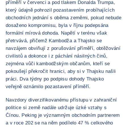
příměří v červenci a pod tlakem Donalda Trumpa,
který údajně pohrozil pozastavením probíhajících
obchodních jednání s oběma zeměmi, pokud nebude
dosaženo kompromisu, byla v říjnu podepsána
formální mírová dohoda. Napětí v terénu však
přetrvává, přičemž Kambodža a Thajsko se
navzájem obviňují z porušování příměří, obtěžování
civilistů a dokonce i z páchání násilných činů,
zejména vůči kambodžským občanům, kteří se
pokoušejí překročit hranici, aby si v Thajsku našli
práci. Dva týdny po podpisu dohody Thajsko
veřejně oznámilo pozastavení příměří.
Navzdory diverzifikovanému přístupu v zahraniční
politice si země nadále udržuje úzké vztahy s
Čínou. Peking je významným obchodním partnerem
a v roce 202 se na něm podílelo 47 % celkového