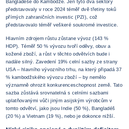
Bangladéše do Kambodže. Jen tyto dva sektory
představovaly v roce 2024 téměř dvě třetiny toků
přímých zahraničních investic (PZI), což
představovalo téměř veškeré soukromé investice.
Hlavním zdrojem růstu zůstane vývoz (143 %
HDP). Téměř 50 % vývozu tvoří oděvy, obuv a
kožené zboží, a růst v těchto odvětvích bude i
nadále silný. Zavedení 19% celní sazby ze strany
USA – hlavního vývozního trhu, na který připadá 37
% kambodžského vývozu zboží – by nemělo
významně ohrozit konkurenceschopnost země. Tato
sazba zůstává srovnatelná s celními sazbami
uplatňovanými vůči jiným asijským výrobcům v
tomto odvětví, jako jsou Indie (50 %), Bangladéš
(20 %) a Vietnam (19 %), nebo je dokonce nižší.