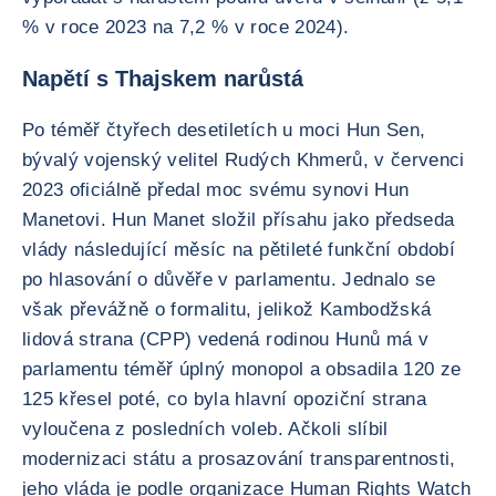
% v roce 2023 na 7,2 % v roce 2024).
Napětí s Thajskem narůstá
Po téměř čtyřech desetiletích u moci Hun Sen,
bývalý vojenský velitel Rudých Khmerů, v červenci
2023 oficiálně předal moc svému synovi Hun
Manetovi. Hun Manet složil přísahu jako předseda
vlády následující měsíc na pětileté funkční období
po hlasování o důvěře v parlamentu. Jednalo se
však převážně o formalitu, jelikož Kambodžská
lidová strana (CPP) vedená rodinou Hunů má v
parlamentu téměř úplný monopol a obsadila 120 ze
125 křesel poté, co byla hlavní opoziční strana
vyloučena z posledních voleb. Ačkoli slíbil
modernizaci státu a prosazování transparentnosti,
jeho vláda je podle organizace Human Rights Watch