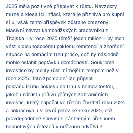
2025 měla pozitivně přispívat k růstu. Navzdory
mírné a klesající inflaci, která je příznivá pro kupní
sílu, však tento příspěvek zůstane omezený.
Masivní návrat kambodžských pracovníků z
Thajska – v roce 2025 téměř jeden milion – by mohl
vést k dlouhodobému poklesu remitencí a zhoršení
situace na domácím trhu práce, což by následně
mohlo oslabit poptávku domácností. Soukromé
investice by mohly růst mírnějším tempem než v
roce 2025. Toto zpomalení lze připsat
pokračujícímu poklesu na trhu s nemovitostmi,
jakož i nárůstu přílivu přímých zahraničních
investic, který započal ve třetím čtvrtletí roku 2024
a pokračoval i v první polovině roku 2025, což
pravděpodobně souvisí s částečným přesunem
hodnotových řetězců v oděvním odvětví z