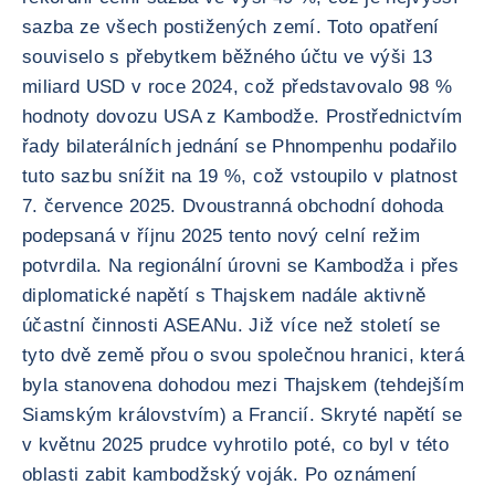
sazba ze všech postižených zemí. Toto opatření
souviselo s přebytkem běžného účtu ve výši 13
miliard USD v roce 2024, což představovalo 98 %
hodnoty dovozu USA z Kambodže. Prostřednictvím
řady bilaterálních jednání se Phnompenhu podařilo
tuto sazbu snížit na 19 %, což vstoupilo v platnost
7. července 2025. Dvoustranná obchodní dohoda
podepsaná v říjnu 2025 tento nový celní režim
potvrdila. Na regionální úrovni se Kambodža i přes
diplomatické napětí s Thajskem nadále aktivně
účastní činnosti ASEANu. Již více než století se
tyto dvě země přou o svou společnou hranici, která
byla stanovena dohodou mezi Thajskem (tehdejším
Siamským královstvím) a Francií. Skryté napětí se
v květnu 2025 prudce vyhrotilo poté, co byl v této
oblasti zabit kambodžský voják. Po oznámení