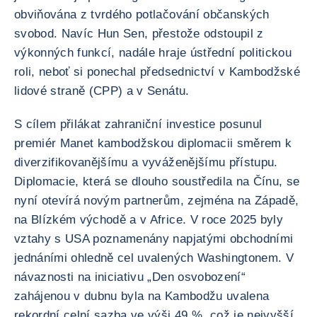
obviňována z tvrdého potlačování občanských
svobod. Navíc Hun Sen, přestože odstoupil z
výkonných funkcí, nadále hraje ústřední politickou
roli, neboť si ponechal předsednictví v Kambodžské
lidové straně (CPP) a v Senátu.
S cílem přilákat zahraniční investice posunul
premiér Manet kambodžskou diplomacii směrem k
diverzifikovanějšímu a vyváženějšímu přístupu.
Diplomacie, která se dlouho soustředila na Čínu, se
nyní otevírá novým partnerům, zejména na Západě,
na Blízkém východě a v Africe. V roce 2025 byly
vztahy s USA poznamenány napjatými obchodními
jednáními ohledně cel uvalených Washingtonem. V
návaznosti na iniciativu „Den osvobození“
zahájenou v dubnu byla na Kambodžu uvalena
rekordní celní sazba ve výši 49 %, což je nejvyšší