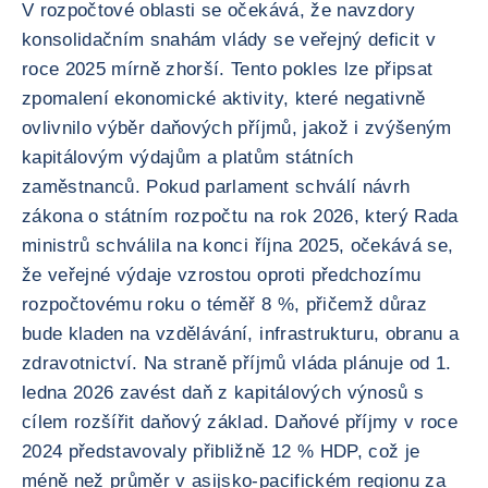
V rozpočtové oblasti se očekává, že navzdory
konsolidačním snahám vlády se veřejný deficit v
roce 2025 mírně zhorší. Tento pokles lze připsat
zpomalení ekonomické aktivity, které negativně
ovlivnilo výběr daňových příjmů, jakož i zvýšeným
kapitálovým výdajům a platům státních
zaměstnanců. Pokud parlament schválí návrh
zákona o státním rozpočtu na rok 2026, který Rada
ministrů schválila na konci října 2025, očekává se,
že veřejné výdaje vzrostou oproti předchozímu
rozpočtovému roku o téměř 8 %, přičemž důraz
bude kladen na vzdělávání, infrastrukturu, obranu a
zdravotnictví. Na straně příjmů vláda plánuje od 1.
ledna 2026 zavést daň z kapitálových výnosů s
cílem rozšířit daňový základ. Daňové příjmy v roce
2024 představovaly přibližně 12 % HDP, což je
méně než průměr v asijsko-pacifickém regionu za