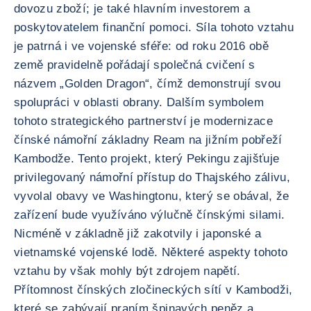
dovozu zboží; je také hlavním investorem a
poskytovatelem finanční pomoci. Síla tohoto vztahu
je patrná i ve vojenské sféře: od roku 2016 obě
země pravidelně pořádají společná cvičení s
názvem „Golden Dragon“, čímž demonstrují svou
spolupráci v oblasti obrany. Dalším symbolem
tohoto strategického partnerství je modernizace
čínské námořní základny Ream na jižním pobřeží
Kambodže. Tento projekt, který Pekingu zajišťuje
privilegovaný námořní přístup do Thajského zálivu,
vyvolal obavy ve Washingtonu, který se obával, že
zařízení bude využíváno výlučně čínskými silami.
Nicméně v základně již zakotvily i japonské a
vietnamské vojenské lodě. Některé aspekty tohoto
vztahu by však mohly být zdrojem napětí.
Přítomnost čínských zločineckých sítí v Kambodži,
které se zabývají praním špinavých peněz a