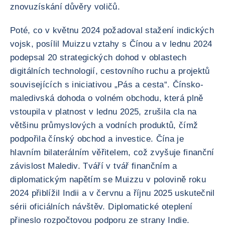
znovuzískání důvěry voličů.
Poté, co v květnu 2024 požadoval stažení indických
vojsk, posílil Muizzu vztahy s Čínou a v lednu 2024
podepsal 20 strategických dohod v oblastech
digitálních technologií, cestovního ruchu a projektů
souvisejících s iniciativou „Pás a cesta“. Čínsko-
maledivská dohoda o volném obchodu, která plně
vstoupila v platnost v lednu 2025, zrušila cla na
většinu průmyslových a vodních produktů, čímž
podpořila čínský obchod a investice. Čína je
hlavním bilaterálním věřitelem, což zvyšuje finanční
závislost Malediv. Tváří v tvář finančním a
diplomatickým napětím se Muizzu v polovině roku
2024 přiblížil Indii a v červnu a říjnu 2025 uskutečnil
sérii oficiálních návštěv. Diplomatické oteplení
přineslo rozpočtovou podporu ze strany Indie.