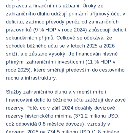
dopravou a finančními službami. Úroky ze
zahraničního dluhu udržují primární příjmový účet v
deficitu, zatímco převody peněz od zahraničních
pracovníků (9 % HDP v roce 2024) způsobují deficit
sekundárních příjmů. Celkově se očekává, že
schodek běžného účtu se v letech 2025 a 2026
sníží, ale zůstane vysoký. Je financován hlavně
přímými zahraničními investicemi (11 % HDP v
roce 2025), které směřují především do cestovního
ruchu a infrastruktury.
Služby zahraničního dluhu a v menší míře i
financování deficitu běžného účtu zatěžují devizové
rezervy. Poté, co v září 2024 dosáhly devizové
rezervy historického minima (371,2 milionu USD,
což odpovídá 0,8 měsíce dovozu), vzrostly v
červenci 2025 na 774,5 milionu USD (1,8 měsíce