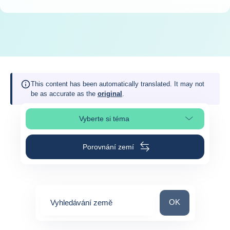
This content has been automatically translated. It may not
be as accurate as the
original
.
Vyberte si téma
Výběr části stránky
Porovnání zemí
Vyhledávání zem
OK
Vyhledávání země
0
suggestions