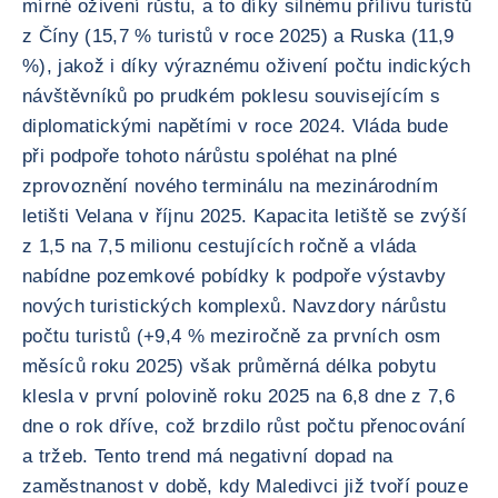
mírné oživení růstu, a to díky silnému přílivu turistů
z Číny (15,7 % turistů v roce 2025) a Ruska (11,9
%), jakož i díky výraznému oživení počtu indických
návštěvníků po prudkém poklesu souvisejícím s
diplomatickými napětími v roce 2024. Vláda bude
při podpoře tohoto nárůstu spoléhat na plné
zprovoznění nového terminálu na mezinárodním
letišti Velana v říjnu 2025. Kapacita letiště se zvýší
z 1,5 na 7,5 milionu cestujících ročně a vláda
nabídne pozemkové pobídky k podpoře výstavby
nových turistických komplexů. Navzdory nárůstu
počtu turistů (+9,4 % meziročně za prvních osm
měsíců roku 2025) však průměrná délka pobytu
klesla v první polovině roku 2025 na 6,8 dne z 7,6
dne o rok dříve, což brzdilo růst počtu přenocování
a tržeb. Tento trend má negativní dopad na
zaměstnanost v době, kdy Maledivci již tvoří pouze