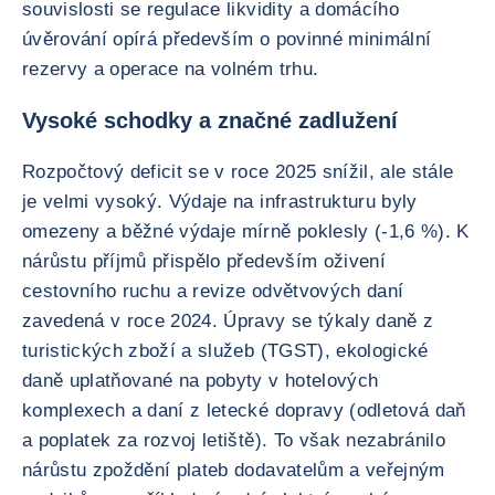
souvislosti se regulace likvidity a domácího
úvěrování opírá především o povinné minimální
rezervy a operace na volném trhu.
Vysoké schodky a značné zadlužení
Rozpočtový deficit se v roce 2025 snížil, ale stále
je velmi vysoký. Výdaje na infrastrukturu byly
omezeny a běžné výdaje mírně poklesly (-1,6 %). K
nárůstu příjmů přispělo především oživení
cestovního ruchu a revize odvětvových daní
zavedená v roce 2024. Úpravy se týkaly daně z
turistických zboží a služeb (TGST), ekologické
daně uplatňované na pobyty v hotelových
komplexech a daní z letecké dopravy (odletová daň
a poplatek za rozvoj letiště). To však nezabránilo
nárůstu zpoždění plateb dodavatelům a veřejným