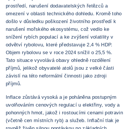
prostředí, narušení dodavatelských řetězců a
omezení v oblasti technického dohledu. Kromě toho
došlo v důsledku poškození životního prostředí k
narušení mořského ekosystému, což vedlo ke
snížení rybích populací a ke zvýšení volatility v
odvětví rybolovu, které představuje 2,4 % HDP.
Objem rybolovu se v roce 2024 snížil o 25,5 %.
Tato situace vyvolává obavy ohledně rozdělení
příjmů, jelikož obyvatelé atolů jsou z velké části
závislí na této neformální činnosti jako zdroji
příjmů.
Inflace zůstává vysoká a je poháněna postupným
uvolňováním cenových regulací u elektřiny, vody a
pohonných hmot, jakož i rostoucími cenami potravin
(včetně cen místních ryb) a služeb. Inflační tlak je
rovněž živěn silnou poptávkou po základních