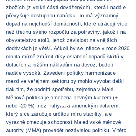
zbožích (z velké části dovážených), která i nadále
převyšuje dostupnou nabídku. To má významný
dopad na nejchudší domácnosti, které utrácejí více
než třetinu svého rozpočtu za potraviny, jakož i na
obyvatelstvo atolů, jehož závislost na vnějších
dodávkách je větší. Ačkoli by se inflace v roce 2026
mohla mírně zmírnit díky oslabení dopadů škrtů v
dotacích a nižším nákladům na dovoz, bude i
nadále vysoká. Zavedení politiky harmonizace
mezd ve veřejném sektoru by mohlo vyvolat další
tlak tím, že podnítí spotřebu, zejména v Malé.
Měnová politika je omezena pevným kurzem (+
nebo -20 %) mezi rufiyaa a americkým dolarem,
který sice zaručuje určitou míru stability, ale
výrazně omezuje schopnost Maledivské měnové
autority (MMA) provádět nezávislou politiku. V této