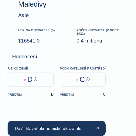
Maledivy
Asie
HDP NA OBYVATELE ($)
POČET OBYVATEL (V ROCE
2021)
$16541.0
0,4 milionu
Hodnocení
RIZIKO ZEMĚ
PODNIKATELSKÉ PROSTŘEDÍ
D
C
Help
Help
D
C
PŘEDTÍM
PŘEDTÍM
Další hlavní ekonomické ukazatele