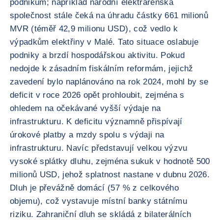
podnikům; například národní elektrárenská
společnost stále čeká na úhradu částky 661 milionů
MVR (téměř 42,9 milionu USD), což vedlo k
výpadkům elektřiny v Malé. Tato situace oslabuje
podniky a brzdí hospodářskou aktivitu. Pokud
nedojde k zásadním fiskálním reformám, jejichž
zavedení bylo naplánováno na rok 2024, mohl by se
deficit v roce 2026 opět prohloubit, zejména s
ohledem na očekávané vyšší výdaje na
infrastrukturu. K deficitu významně přispívají
úrokové platby a mzdy spolu s výdaji na
infrastrukturu. Navíc představují velkou výzvu
vysoké splátky dluhu, zejména sukuk v hodnotě 500
milionů USD, jehož splatnost nastane v dubnu 2026.
Dluh je převážně domácí (57 % z celkového
objemu), což vystavuje místní banky státnímu
riziku. Zahraniční dluh se skládá z bilaterálních