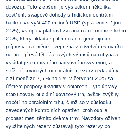
dovozu). Toto zlepšení je výsledkem několika
opatření: swapové dohody s Indickou centrální
bankou ve výši 400 milionů USD (splacené v říjnu
2025), vstupu v platnost zákona o cizí měně v lednu
2025, který ukládá společnostem generujícím
příjmy v cizí měně – zejména v odvětví cestovního
ruchu – převádět část svých výnosů na rufiyaa a
vkládat je do místního bankovního systému, a
snížení povinných minimálních rezerv u vkladů v
cizí měně ze 7,5 % na 5 % v červenci 2025 za
účelem podpory likvidity v dolarech. Tyto úpravy
stabilizovaly oficiální devizový trh, avšak zvýšily
napětí na paralelním trhu, čímž se v důsledku
zavedených kontrolních opatření prohloubila
propast mezi těmito dvěma trhy. Navzdory oživení
využitelných rezerv zůstávají tyto rezervy po