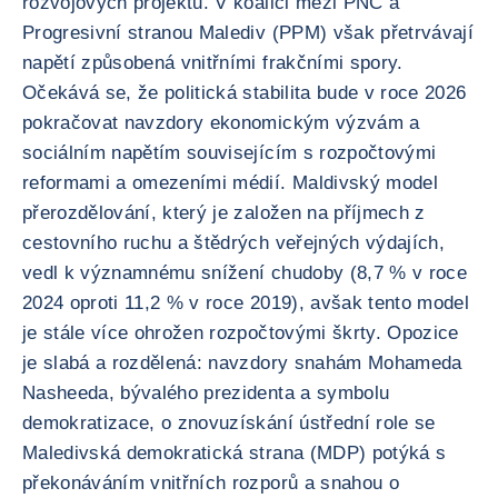
rozvojových projektů. V koalici mezi PNC a
Progresivní stranou Malediv (PPM) však přetrvávají
napětí způsobená vnitřními frakčními spory.
Očekává se, že politická stabilita bude v roce 2026
pokračovat navzdory ekonomickým výzvám a
sociálním napětím souvisejícím s rozpočtovými
reformami a omezeními médií. Maldivský model
přerozdělování, který je založen na příjmech z
cestovního ruchu a štědrých veřejných výdajích,
vedl k významnému snížení chudoby (8,7 % v roce
2024 oproti 11,2 % v roce 2019), avšak tento model
je stále více ohrožen rozpočtovými škrty. Opozice
je slabá a rozdělená: navzdory snahám Mohameda
Nasheeda, bývalého prezidenta a symbolu
demokratizace, o znovuzískání ústřední role se
Maledivská demokratická strana (MDP) potýká s
překonáváním vnitřních rozporů a snahou o