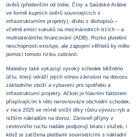
úvěrů (především od Indie, Číny a Saúdské Arábie
ve formě kupních úvěrů souvisejících s
infrastrukturními projekty), dluhu z dluhopisů –
včetně emisí sukuků na mezinárodních trzích – a
multilaterálního financování (ADB). Riziko platební
neschopnosti existuje, ale zapojení věřitelů by mělo
pomoci tomuto riziku zabránit.
Maledivy také vykazují vysoký schodek běžného
účtu, který odráží jejich silnou závislost na dovozu
základního zboží a vybavení pro spotřebu a
infrastrukturní projekty. Ačkoli je hlavním faktorem
přispívajícím k této nerovnováze obchodní schodek,
v roce 2025 se mírně snížil díky růstu vývozu ryb a
nižším nákladům na dovoz. Zároveň příjmy z
cestovního ruchu nadále podporují bilanci služeb, i
když je zatížena platbami souvisejícími s nákladní