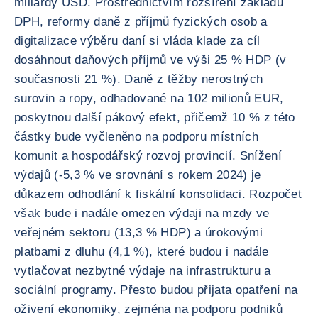
miliardy USD. Prostřednictvím rozšíření základu
DPH, reformy daně z příjmů fyzických osob a
digitalizace výběru daní si vláda klade za cíl
dosáhnout daňových příjmů ve výši 25 % HDP (v
současnosti 21 %). Daně z těžby nerostných
surovin a ropy, odhadované na 102 milionů EUR,
poskytnou další pákový efekt, přičemž 10 % z této
částky bude vyčleněno na podporu místních
komunit a hospodářský rozvoj provincií. Snížení
výdajů (-5,3 % ve srovnání s rokem 2024) je
důkazem odhodlání k fiskální konsolidaci. Rozpočet
však bude i nadále omezen výdaji na mzdy ve
veřejném sektoru (13,3 % HDP) a úrokovými
platbami z dluhu (4,1 %), které budou i nadále
vytlačovat nezbytné výdaje na infrastrukturu a
sociální programy. Přesto budou přijata opatření na
oživení ekonomiky, zejména na podporu podniků