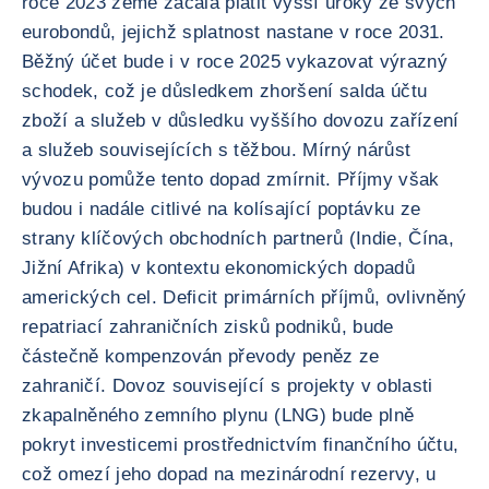
roce 2023 země začala platit vyšší úroky ze svých
eurobondů, jejichž splatnost nastane v roce 2031.
Běžný účet bude i v roce 2025 vykazovat výrazný
schodek, což je důsledkem zhoršení salda účtu
zboží a služeb v důsledku vyššího dovozu zařízení
a služeb souvisejících s těžbou. Mírný nárůst
vývozu pomůže tento dopad zmírnit. Příjmy však
budou i nadále citlivé na kolísající poptávku ze
strany klíčových obchodních partnerů (Indie, Čína,
Jižní Afrika) v kontextu ekonomických dopadů
amerických cel. Deficit primárních příjmů, ovlivněný
repatriací zahraničních zisků podniků, bude
částečně kompenzován převody peněz ze
zahraničí. Dovoz související s projekty v oblasti
zkapalněného zemního plynu (LNG) bude plně
pokryt investicemi prostřednictvím finančního účtu,
což omezí jeho dopad na mezinárodní rezervy, u