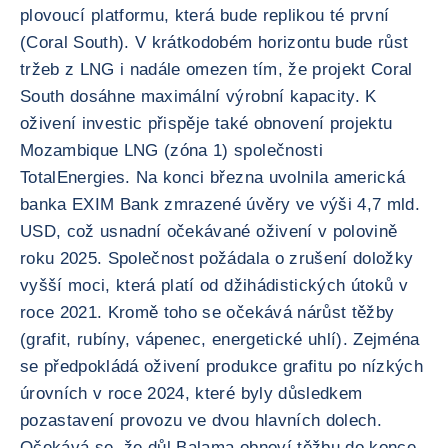
plovoucí platformu, která bude replikou té první
(Coral South). V krátkodobém horizontu bude růst
tržeb z LNG i nadále omezen tím, že projekt Coral
South dosáhne maximální výrobní kapacity. K
oživení investic přispěje také obnovení projektu
Mozambique LNG (zóna 1) společnosti
TotalEnergies. Na konci března uvolnila americká
banka EXIM Bank zmrazené úvěry ve výši 4,7 mld.
USD, což usnadní očekávané oživení v polovině
roku 2025. Společnost požádala o zrušení doložky
vyšší moci, která platí od džihádistických útoků v
roce 2021. Kromě toho se očekává nárůst těžby
(grafit, rubíny, vápenec, energetické uhlí). Zejména
se předpokládá oživení produkce grafitu po nízkých
úrovních v roce 2024, které byly důsledkem
pozastavení provozu ve dvou hlavních dolech.
Očekává se, že důl Balama obnoví těžbu do konce