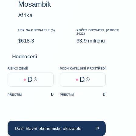
Mosambik
Afrika
HDP NA OBYVATELE ($)
POČET OBYVATEL (V ROCE
2021)
$618.3
33,9 milionu
Hodnocení
RIZIKO ZEMĚ
PODNIKATELSKÉ PROSTŘEDÍ
D
D
Help
Help
D
D
PŘEDTÍM
PŘEDTÍM
Další hlavní ekonomické ukazatele