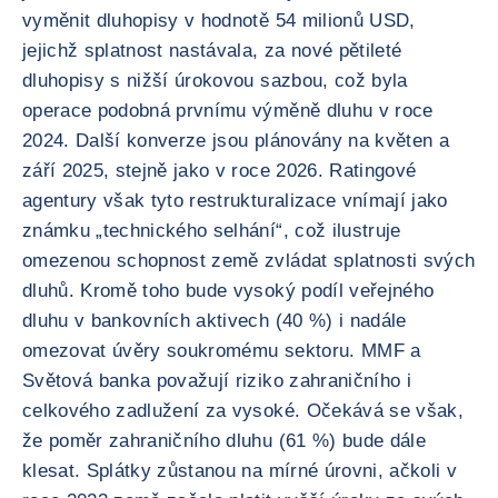
vyměnit dluhopisy v hodnotě 54 milionů USD,
jejichž splatnost nastávala, za nové pětileté
dluhopisy s nižší úrokovou sazbou, což byla
operace podobná prvnímu výměně dluhu v roce
2024. Další konverze jsou plánovány na květen a
září 2025, stejně jako v roce 2026. Ratingové
agentury však tyto restrukturalizace vnímají jako
známku „technického selhání“, což ilustruje
omezenou schopnost země zvládat splatnosti svých
dluhů. Kromě toho bude vysoký podíl veřejného
dluhu v bankovních aktivech (40 %) i nadále
omezovat úvěry soukromému sektoru. MMF a
Světová banka považují riziko zahraničního i
celkového zadlužení za vysoké. Očekává se však,
že poměr zahraničního dluhu (61 %) bude dále
klesat. Splátky zůstanou na mírné úrovni, ačkoli v