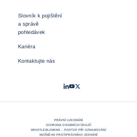
Slovník k pojištění
a správě
pohledávek
Kariéra
Kontaktujte nás
LinkedIn
Youtube
Twitter
- Coface
- Coface
- Coface
PRÁVNÍ UJEDNÁNÍ
OCHRANA OSOBNÍCH ÚDAJŮ
WHISTLEBLOWING – POSTUP PŘI OZNAMOVÁNÍ
MOŽNÉHO PROTIPRÁVNÍHO JEDNÁNÍ