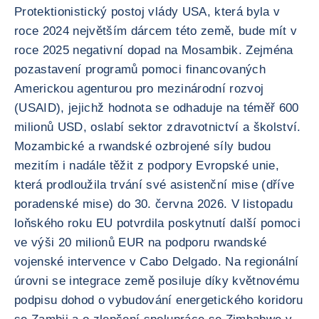
Protektionistický postoj vlády USA, která byla v
roce 2024 největším dárcem této země, bude mít v
roce 2025 negativní dopad na Mosambik. Zejména
pozastavení programů pomoci financovaných
Americkou agenturou pro mezinárodní rozvoj
(USAID), jejichž hodnota se odhaduje na téměř 600
milionů USD, oslabí sektor zdravotnictví a školství.
Mozambické a rwandské ozbrojené síly budou
mezitím i nadále těžit z podpory Evropské unie,
která prodloužila trvání své asistenční mise (dříve
poradenské mise) do 30. června 2026. V listopadu
loňského roku EU potvrdila poskytnutí další pomoci
ve výši 20 milionů EUR na podporu rwandské
vojenské intervence v Cabo Delgado. Na regionální
úrovni se integrace země posiluje díky květnovému
podpisu dohod o vybudování energetického koridoru