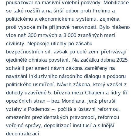
poukazoval na masivní volební podvody. Mobilizace
se také rozšířila na širší odpor proti Frelimo a
politickému a ekonomickému systému, zejména
proti vysoké míře příjmové nerovnosti. Bylo hlášeno
více než 300 mrtvých a 3 000 zraněných mezi
civilisty. Nepokoje utichly po zásahu
bezpečnostních sil, avšak po celé zemi přetrvávají
ojedinělé ohniska povstání. Na začátku dubna 2025
schválil parlament návrh zákona zaměřený na
navázání inkluzivního národního dialogu a podporu
politického usmíření. Návrh zákona, který vzešel z
dohody uzavřené 5. března mezi Chapem a lídry tří
opozičních stran – bez Mondlana, jenž přerušil
vztahy s Podemos –, počítá s ústavní reformou,
omezením prezidentských pravomocí, reformou
veřejné správy, depolitizací institucí a silnější
decentralizací.