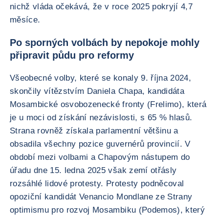
nichž vláda očekává, že v roce 2025 pokryjí 4,7
měsíce.
Po sporných volbách by nepokoje mohly
připravit půdu pro reformy
Všeobecné volby, které se konaly 9. října 2024,
skončily vítězstvím Daniela Chapa, kandidáta
Mosambické osvobozenecké fronty (Frelimo), která
je u moci od získání nezávislosti, s 65 % hlasů.
Strana rovněž získala parlamentní většinu a
obsadila všechny pozice guvernérů provincií. V
období mezi volbami a Chapovým nástupem do
úřadu dne 15. ledna 2025 však zemí otřásly
rozsáhlé lidové protesty. Protesty podněcoval
opoziční kandidát Venancio Mondlane ze Strany
optimismu pro rozvoj Mosambiku (Podemos), který