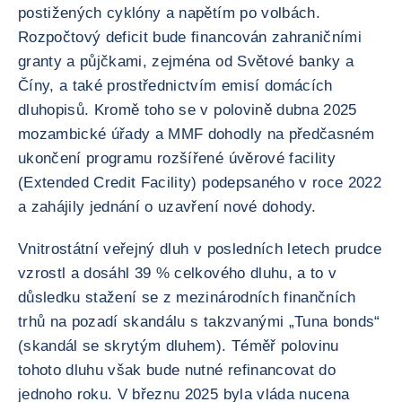
postižených cyklóny a napětím po volbách.
Rozpočtový deficit bude financován zahraničními
granty a půjčkami, zejména od Světové banky a
Číny, a také prostřednictvím emisí domácích
dluhopisů. Kromě toho se v polovině dubna 2025
mozambické úřady a MMF dohodly na předčasném
ukončení programu rozšířené úvěrové facility
(Extended Credit Facility) podepsaného v roce 2022
a zahájily jednání o uzavření nové dohody.
Vnitrostátní veřejný dluh v posledních letech prudce
vzrostl a dosáhl 39 % celkového dluhu, a to v
důsledku stažení se z mezinárodních finančních
trhů na pozadí skandálu s takzvanými „Tuna bonds“
(skandál se skrytým dluhem). Téměř polovinu
tohoto dluhu však bude nutné refinancovat do
jednoho roku. V březnu 2025 byla vláda nucena