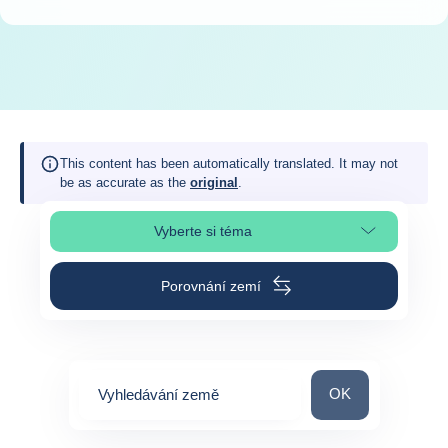
This content has been automatically translated. It may not
be as accurate as the
original
.
Vyberte si téma
Výběr části stránky
Porovnání zemí
Vyhledávání zem
OK
Vyhledávání země
0
suggestions