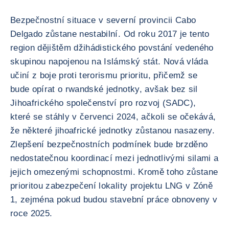
Bezpečnostní situace v severní provincii Cabo
Delgado zůstane nestabilní. Od roku 2017 je tento
region dějištěm džihádistického povstání vedeného
skupinou napojenou na Islámský stát. Nová vláda
učiní z boje proti terorismu prioritu, přičemž se
bude opírat o rwandské jednotky, avšak bez sil
Jihoafrického společenství pro rozvoj (SADC),
které se stáhly v červenci 2024, ačkoli se očekává,
že některé jihoafrické jednotky zůstanou nasazeny.
Zlepšení bezpečnostních podmínek bude brzděno
nedostatečnou koordinací mezi jednotlivými silami a
jejich omezenými schopnostmi. Kromě toho zůstane
prioritou zabezpečení lokality projektu LNG v Zóně
1, zejména pokud budou stavební práce obnoveny v
roce 2025.