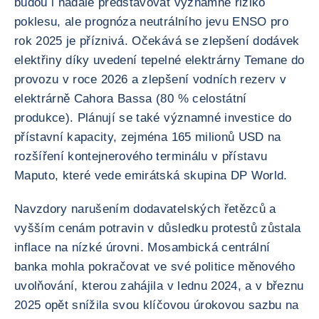
budou i nadále představovat významné riziko
poklesu, ale prognóza neutrálního jevu ENSO pro
rok 2025 je příznivá. Očekává se zlepšení dodávek
elektřiny díky uvedení tepelné elektrárny Temane do
provozu v roce 2026 a zlepšení vodních rezerv v
elektrárně Cahora Bassa (80 % celostátní
produkce). Plánují se také významné investice do
přístavní kapacity, zejména 165 milionů USD na
rozšíření kontejnerového terminálu v přístavu
Maputo, které vede emirátská skupina DP World.
Navzdory narušením dodavatelských řetězců a
vyšším cenám potravin v důsledku protestů zůstala
inflace na nízké úrovni. Mosambická centrální
banka mohla pokračovat ve své politice měnového
uvolňování, kterou zahájila v lednu 2024, a v březnu
2025 opět snížila svou klíčovou úrokovou sazbu na