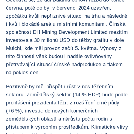
června, poté co byl v červenci 2024 uzavřen,
zpočátku kvůli nepříznivé situaci na trhu a následně
i kvůli blokádě areálu místními komunitami. Čínská
společnost DH Mining Development Limited mezitím
investovala 30 milionů USD do těžby grafitu v dole
Muichi, kde měl provoz začít 5. května. Výnosy z
této činnosti však budou i nadále ovlivňovány
přetrvávající situací čínské nadprodukce a tlakem
na pokles cen.
Pozitivně by měl přispět i růst v nes těžebním
sektoru. Zemědělský sektor (14 % HDP) bude podle
prohlášení prezidenta těžit z rozšíření orné půdy
(+6 %), investic do nových komerčních
zemědělských oblastí a nárůstu počtu rodin s
přístupem k výrobním prostředkům. Klimatické vlivy