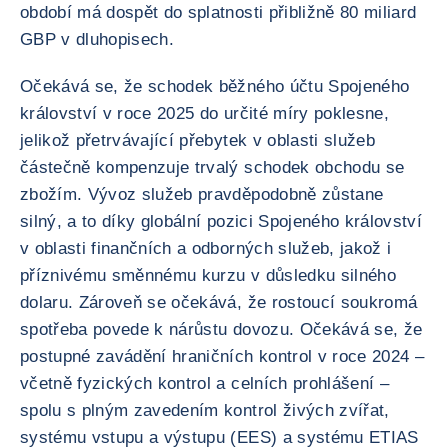
období má dospět do splatnosti přibližně 80 miliard
GBP v dluhopisech.
Očekává se, že schodek běžného účtu Spojeného
království v roce 2025 do určité míry poklesne,
jelikož přetrvávající přebytek v oblasti služeb
částečně kompenzuje trvalý schodek obchodu se
zbožím. Vývoz služeb pravděpodobně zůstane
silný, a to díky globální pozici Spojeného království
v oblasti finančních a odborných služeb, jakož i
příznivému směnnému kurzu v důsledku silného
dolaru. Zároveň se očekává, že rostoucí soukromá
spotřeba povede k nárůstu dovozu. Očekává se, že
postupné zavádění hraničních kontrol v roce 2024 –
včetně fyzických kontrol a celních prohlášení –
spolu s plným zavedením kontrol živých zvířat,
systému vstupu a výstupu (EES) a systému ETIAS