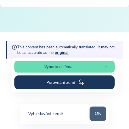
This content has been automatically translated. It may not
be as accurate as the
original
.
Vyberte si téma
Výběr části stránky
Porovnání zemí
Vyhledávání zem
OK
Vyhledávání země
0
suggestions