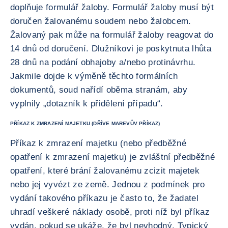
doplňuje formulář žaloby. Formulář žaloby musí být
doručen žalovanému soudem nebo žalobcem.
Žalovaný pak může na formulář žaloby reagovat do
14 dnů od doručení. Dlužníkovi je poskytnuta lhůta
28 dnů na podání obhajoby a/nebo protinávrhu.
Jakmile dojde k výměně těchto formálních
dokumentů, soud nařídí oběma stranám, aby
vyplnily „dotazník k přidělení případu“.
PŘÍKAZ K ZMRAZENÍ MAJETKU (DŘÍVE MAREVŮV PŘÍKAZ)
Příkaz k zmrazení majetku (nebo předběžné
opatření k zmrazení majetku) je zvláštní předběžné
opatření, které brání žalovanému zcizit majetek
nebo jej vyvézt ze země. Jednou z podmínek pro
vydání takového příkazu je často to, že žadatel
uhradí veškeré náklady osobě, proti níž byl příkaz
vydán, pokud se ukáže, že byl nevhodný. Typický