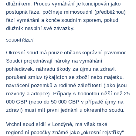
dlužníkem. Proces vymáhání je koncipován jako
postupná fáze, počínaje mimosoudní (předběžnou)
fází vymáhání a konče soudním sporem, pokud
dlužník nesplní své závazky.
SOUDNÍ ŘÍZENÍ
Okresní soud má pouze občanskoprávní pravomoc.
Soudci projednávají nároky na vymáhání
pohledávek, náhradu škody za újmu na zdraví,
porušení smluv týkajících se zboží nebo majetku,
navrácení pozemků a rodinné záležitosti (jako jsou
rozvody a adopce). Případy s hodnotou nižší než 25
000 GBP (nebo do 50 000 GBP v případě újmy na
zdraví) musí mít první jednání u okresního soudu.
Vrchní soud sídlí v Londýně, má však také
regionální pobočky známé jako „okresní rejstříky“