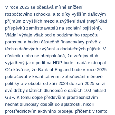
V roce 2025 se očekává mírné snížení
rozpočtového schodku, a to díky vyšším daňovým
příjmům z vyšších mezd a zvýšení daní (například
příspěvků zaměstnavatelů na sociální pojištění).
Vládní výdaje však podle podzimního rozpočtu
porostou a budou částečně financovány právě z
těchto daňových zvýšení a dodatečných půjček. V
důsledku toho se předpokládá, že veřejný dluh
vyjádřený jako podíl na HDP bude i nadále stoupat.
Očekává se, že Bank of England bude v roce 2025
pokračovat v kvantitativním zpřísňování měnové
politiky a v období od září 2024 do září 2025 sníží
své držby státních dluhopisů o dalších 100 miliard
GBP. K tomu dojde především prostřednictvím
nechat dluhopisy dospět do splatnosti, nikoli
prostřednictvím aktivního prodeje, přičemž v tomto