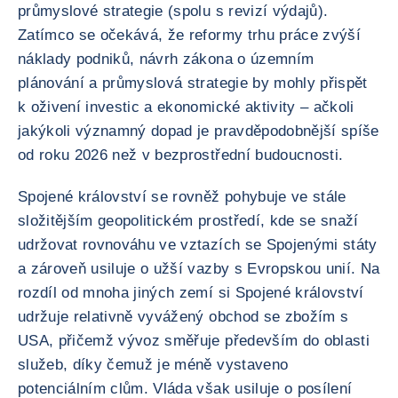
průmyslové strategie (spolu s revizí výdajů).
Zatímco se očekává, že reformy trhu práce zvýší
náklady podniků, návrh zákona o územním
plánování a průmyslová strategie by mohly přispět
k oživení investic a ekonomické aktivity – ačkoli
jakýkoli významný dopad je pravděpodobnější spíše
od roku 2026 než v bezprostřední budoucnosti.
Spojené království se rovněž pohybuje ve stále
složitějším geopolitickém prostředí, kde se snaží
udržovat rovnováhu ve vztazích se Spojenými státy
a zároveň usiluje o užší vazby s Evropskou unií. Na
rozdíl od mnoha jiných zemí si Spojené království
udržuje relativně vyvážený obchod se zbožím s
USA, přičemž vývoz směřuje především do oblasti
služeb, díky čemuž je méně vystaveno
potenciálním clům. Vláda však usiluje o posílení