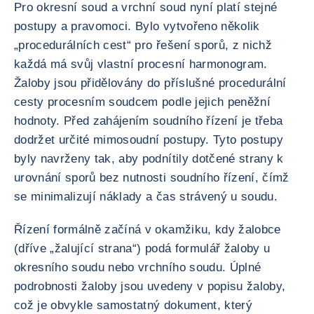
Pro okresní soud a vrchní soud nyní platí stejné
postupy a pravomoci. Bylo vytvořeno několik
„procedurálních cest“ pro řešení sporů, z nichž
každá má svůj vlastní procesní harmonogram.
Žaloby jsou přidělovány do příslušné procedurální
cesty procesním soudcem podle jejich peněžní
hodnoty. Před zahájením soudního řízení je třeba
dodržet určité mimosoudní postupy. Tyto postupy
byly navrženy tak, aby podnítily dotčené strany k
urovnání sporů bez nutnosti soudního řízení, čímž
se minimalizují náklady a čas strávený u soudu.
Řízení formálně začíná v okamžiku, kdy žalobce
(dříve „žalující strana“) podá formulář žaloby u
okresního soudu nebo vrchního soudu. Úplné
podrobnosti žaloby jsou uvedeny v popisu žaloby,
což je obvykle samostatný dokument, který