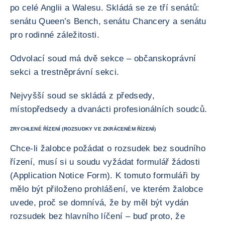
po celé Anglii a Walesu. Skládá se ze tří senátů:
senátu Queen’s Bench, senátu Chancery a senátu
pro rodinné záležitosti.
Odvolací soud má dvě sekce – občanskoprávní
sekci a trestněprávní sekci.
Nejvyšší soud se skládá z předsedy,
místopředsedy a dvanácti profesionálních soudců.
ZRYCHLENÉ ŘÍZENÍ (ROZSUDKY VE ZKRÁCENÉM ŘÍZENÍ)
Chce-li žalobce požádat o rozsudek bez soudního
řízení, musí si u soudu vyžádat formulář žádosti
(Application Notice Form). K tomuto formuláři by
mělo být přiloženo prohlášení, ve kterém žalobce
uvede, proč se domnívá, že by měl být vydán
rozsudek bez hlavního líčení – buď proto, že