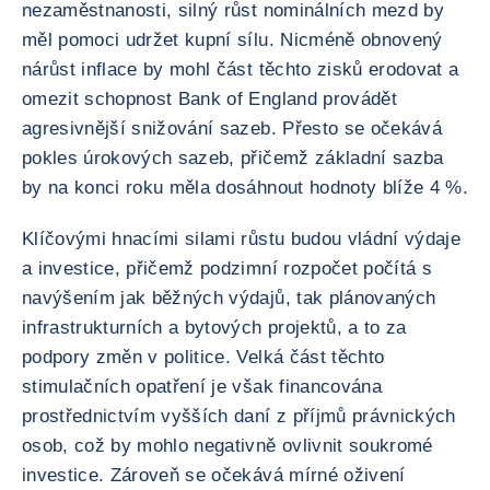
nezaměstnanosti, silný růst nominálních mezd by
měl pomoci udržet kupní sílu. Nicméně obnovený
nárůst inflace by mohl část těchto zisků erodovat a
omezit schopnost Bank of England provádět
agresivnější snižování sazeb. Přesto se očekává
pokles úrokových sazeb, přičemž základní sazba
by na konci roku měla dosáhnout hodnoty blíže 4 %.
Klíčovými hnacími silami růstu budou vládní výdaje
a investice, přičemž podzimní rozpočet počítá s
navýšením jak běžných výdajů, tak plánovaných
infrastrukturních a bytových projektů, a to za
podpory změn v politice. Velká část těchto
stimulačních opatření je však financována
prostřednictvím vyšších daní z příjmů právnických
osob, což by mohlo negativně ovlivnit soukromé
investice. Zároveň se očekává mírné oživení