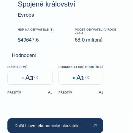
Spojené království
Evropa
HDP NA OBYVATELE ($)
POČET OBYVATEL (V ROCE
2021)
$49647.6
68,0 milionů
Hodnocení
RIZIKO ZEMĚ
PODNIKATELSKÉ PROSTŘEDÍ
A
A
3
Help
1
Help
A3
A1
PŘEDTÍM
PŘEDTÍM
Další hlavní ekonomické ukazatele