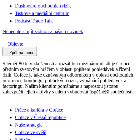
Dashboard obchodních rizik
Tiskové a mediální centrum
Podcast Trade Talk
Nenechte si ujít žádnou z našich novinek
Objevte
Zpět na menu
S téměř 80 lety zkušeností a rozsáhlou mezinárodní sítí je Coface
předním světovým hráčem v oblasti pojištění pohledávek a řízení
rizik. Coface je také uznávaným odborníkem v oblasti obchodních
informací, bondingu, politických rizik, vymáhání pohledávek a
factoringu. Našim klientům pomáháme s naprostou jistotou
zabezpečit jejich aktivity s cílem vybudovat úspěšnější společnosti.
Práce a kariéra v Coface
Coface v České republice
Naše strategie
Coface ve světě
Náš tým