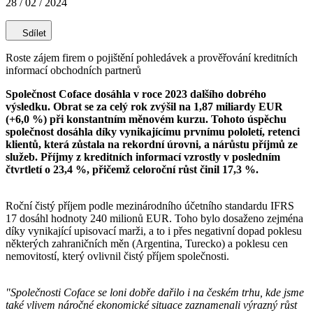
28 / 02 / 2024
Sdílet
Roste zájem firem o pojištění pohledávek a prověřování kreditních
informací obchodních partnerů
Společnost Coface dosáhla v roce 2023 dalšího dobrého
výsledku. Obrat se za celý rok zvýšil na 1,87 miliardy EUR
(+6,0 %) při konstantním měnovém kurzu. Tohoto úspěchu
společnost dosáhla díky vynikajícímu prvnímu pololetí, retenci
klientů, která zůstala na rekordní úrovni, a nárůstu příjmů ze
služeb. Příjmy z kreditních informací vzrostly v posledním
čtvrtletí o 23,4 %, přičemž celoroční růst činil 17,3 %.
Roční čistý příjem podle mezinárodního účetního standardu IFRS
17 dosáhl hodnoty 240 milionů EUR. Toho bylo dosaženo zejména
díky vynikající upisovací marži, a to i přes negativní dopad poklesu
některých zahraničních měn (Argentina, Turecko) a poklesu cen
nemovitostí, který ovlivnil čistý příjem společnosti.
"Společnosti Coface se loni dobře dařilo i na českém trhu, kde jsme
také vlivem náročné ekonomické situace zaznamenali výrazný růst