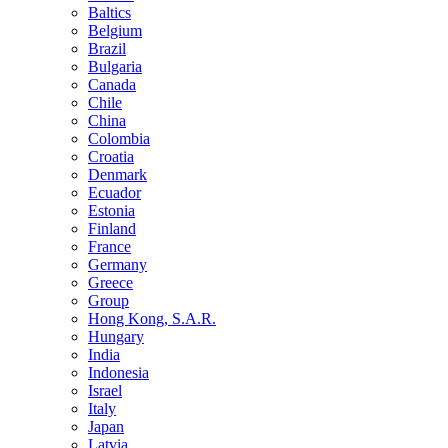
Baltics
Belgium
Brazil
Bulgaria
Canada
Chile
China
Colombia
Croatia
Denmark
Ecuador
Estonia
Finland
France
Germany
Greece
Group
Hong Kong, S.A.R.
Hungary
India
Indonesia
Israel
Italy
Japan
Latvia