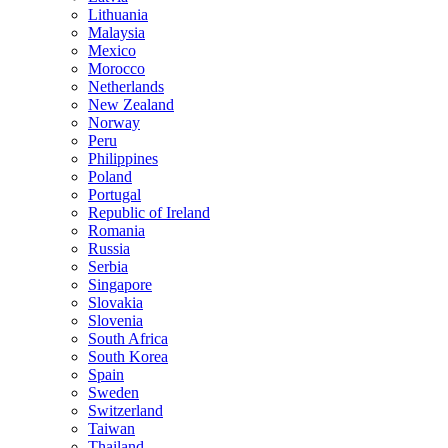
Lithuania
Malaysia
Mexico
Morocco
Netherlands
New Zealand
Norway
Peru
Philippines
Poland
Portugal
Republic of Ireland
Romania
Russia
Serbia
Singapore
Slovakia
Slovenia
South Africa
South Korea
Spain
Sweden
Switzerland
Taiwan
Thailand