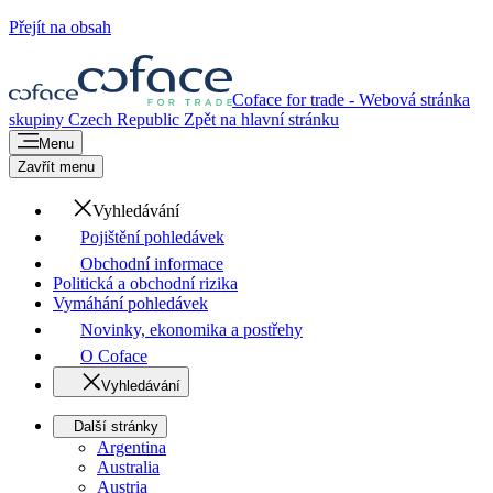
Přejít na obsah
Coface for trade - Webová stránka
skupiny
Czech Republic
Zpět na hlavní stránku
Menu
Zavřít menu
Vyhledávání
Pojištění pohledávek
Obchodní informace
Politická a obchodní rizika
Vymáhání pohledávek
Novinky, ekonomika a postřehy
O Coface
Vyhledávání
Další stránky
Argentina
Australia
Austria