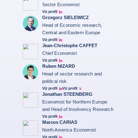
Sector Economist
Viz profil
Eve barré linkedin
Grzegorz SIELEWICZ
Head of Economic research,
Central and Eastern Europe
Viz profil
grzegorz-sielewicz linkedin
Jean-Christophe CAFFET
Chief Economist
Viz profil
JCC Linkedin
Ruben NIZARD
Head of sector research and
political risk
Viz profil
Viz profil
Ruben Nizard linkedin
Ruben Nizard twitter
Jonathan STEENBERG
Economist for Northern Europe
and Head of Insolvency Research
Viz profil
Jonathan Steenberg linkedin
Marcos CARIAS
North America Economist
Viz profil