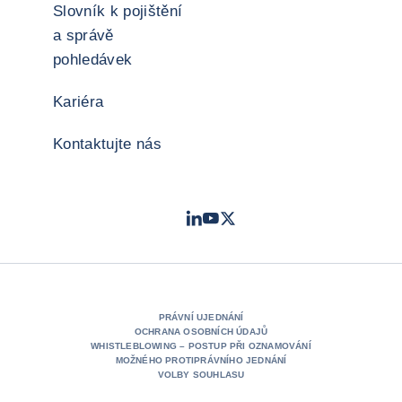
Slovník k pojištění
a správě
pohledávek
Kariéra
Kontaktujte nás
LinkedIn
Youtube
Twitter
- Coface
- Coface
- Coface
PRÁVNÍ UJEDNÁNÍ
OCHRANA OSOBNÍCH ÚDAJŮ
WHISTLEBLOWING – POSTUP PŘI OZNAMOVÁNÍ
MOŽNÉHO PROTIPRÁVNÍHO JEDNÁNÍ
VOLBY SOUHLASU