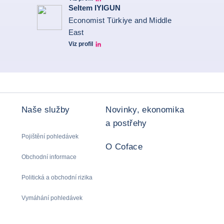
Marcos Carias Linkedin
Seltem IYIGUN
Economist Türkiye and Middle
East
Viz profil
Seltem Linkedin
Naše služby
Novinky, ekonomika
a postřehy
Pojištění pohledávek
O Coface
Obchodní informace
Politická a obchodní rizika
Vymáhání pohledávek