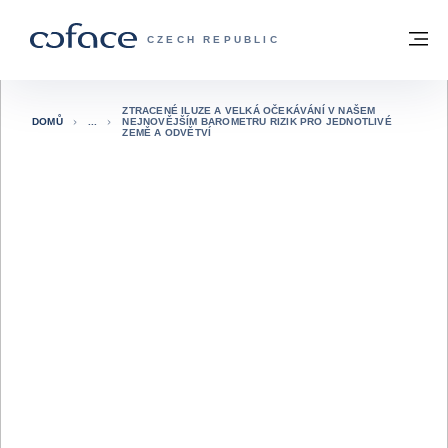
Přejít na obsah
Zpět na hlavní stránku
M
COFACE FOR TRADE - WEBOVÁ STRÁNK
CZECH REPUBLIC
ZTRACENÉ ILUZE A VELKÁ OČEKÁVÁNÍ V NAŠEM
DOMŮ
NEJNOVĚJŠÍM BAROMETRU RIZIK PRO JEDNOTLIVÉ
ZEMĚ A ODVĚTVÍ