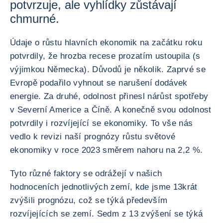
potvrzuje, ale vyhlídky zůstávají
chmurné.
Údaje o růstu hlavních ekonomik na začátku roku
potvrdily, že hrozba recese prozatím ustoupila (s
výjimkou Německa). Důvodů je několik. Zaprvé se
Evropě podařilo vyhnout se narušení dodávek
energie. Za druhé, odolnost přinesl nárůst spotřeby
v Severní Americe a Číně. A konečně svou odolnost
potvrdily i rozvíjející se ekonomiky. To vše nás
vedlo k revizi naší prognózy růstu světové
ekonomiky v roce 2023 směrem nahoru na 2,2 %.
Tyto různé faktory se odrážejí v našich
hodnoceních jednotlivých zemí, kde jsme 13krát
zvýšili prognózu, což se týká především
rozvíjejících se zemí. Sedm z 13 zvýšení se týká