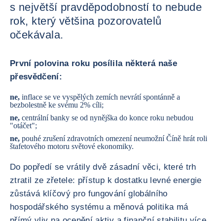
s největší pravděpodobností to nebude
rok, který většina pozorovatelů
očekávala.
První polovina roku posílila některá naše
přesvědčení:
ne,
inflace se ve vyspělých zemích nevrátí spontánně a
bezbolestně ke svému 2% cíli;
ne,
centrální banky se od nynějška do konce roku nebudou
"otáčet";
ne,
pouhé zrušení zdravotních omezení neumožní Číně hrát roli
štafetového motoru světové ekonomiky.
Do popředí se vrátily dvě zásadní věci, které trh
ztratil ze zřetele: přístup k dostatku levné energie
zůstává klíčový pro fungování globálního
hospodářského systému a měnová politika má
přímý vliv na ocenění aktiv a finanční stabilitu více