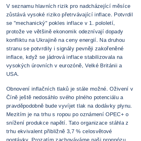
V seznamu hlavních rizik pro nadcházející měsíce
zůstává vysoké riziko přetrvávající inflace. Potvrdil
se "mechanický" pokles inflace v 1. pololetí,
protože ve většině ekonomik odeznívají dopady
konfliktu na Ukrajině na ceny energií. Na druhou
stranu se potvrdily i signály pevněji zakořeněné
inflace, když se jádrová inflace stabilizovala na
vysokých úrovních v eurozóně, Velké Británii a
USA.
Obnovení inflačních tlaků je stále možné. Oživení v
Číně ještě nedosáhlo svého plného potenciálu a
pravděpodobně bude vyvíjet tlak na dodávky plynu.
Mezitím je na trhu s ropou po oznámení OPEC+ o
snížení produkce napětí. Tato organizace stáhla z
trhu ekvivalent přibližně 3,7 % celosvětové
poptávky. Prozatím zachováváme naši prognózu