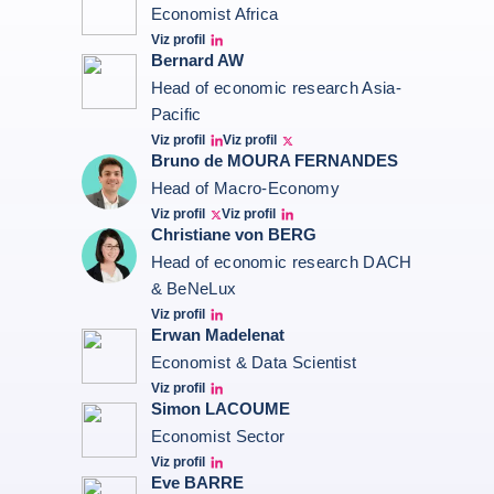
Economist Africa
Viz profil
Aroni Linkedin
Bernard AW
Head of economic research Asia-
Pacific
Viz profil
Viz profil
Bernard Aw Linkedin
Bernard Aw Twitter
Bruno de MOURA FERNANDES
Head of Macro-Economy
Viz profil
Viz profil
Twitter Bruno Fernandes
Bruno de Moura Fernandes linkedin
Christiane von BERG
Head of economic research DACH
& BeNeLux
Viz profil
Christiane von berg linkedin
Erwan Madelenat
Economist & Data Scientist
Viz profil
Erwan Madelenat
Simon LACOUME
Economist Sector
Viz profil
Simon Lacoume linkedin
Eve BARRE