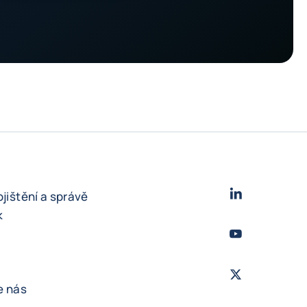
LinkedIn
- Cofac
ojištění a správě
k
Youtube
- Coface
Twitter
- Coface
e nás