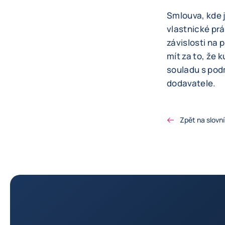
Smlouva, kde 
vlastnické pr
závislosti na 
mít za to, že 
souladu s pod
dodavatele.
Zpět na slovní