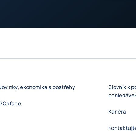
Novinky, ekonomika a postřehy
Slovník k p
pohledáve
O Coface
Kariéra
Kontaktujt