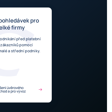
 pohledávek pro
elké firmy
odnikání před platební
 zákazníků pomocí
ění pro malé a střední podniky.
šení úvěrového
bchod a pro vývoz