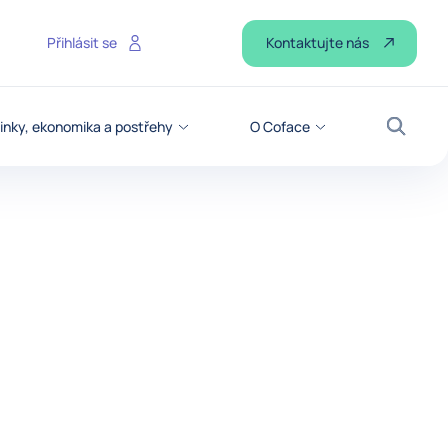
Kontaktujte nás
Přihlásit se
inky, ekonomika a postřehy
O Coface
Vyhled