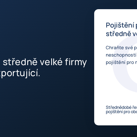
Pojištění
středně v
Chraňte své p
neschopností
 středně velké firmy
pojišt
portující.
Střednědobé ře
pojištění pro o