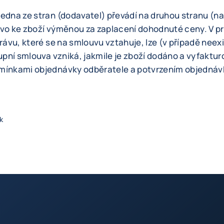
jedna ze stran (dodavatel) převádí na druhou stranu (n
ávo ke zboží výměnou za zaplacení dohodnuté ceny. V pr
právu, které se na smlouvu vztahuje, lze (v případě nee
kupní smlouva vzniká, jakmile je zboží dodáno a vyfaktu
mínkami objednávky odběratele a potvrzením objednávk
k