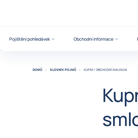
Přejít na obsah
Pojištění pohledávek
Obchodní informace
DOMŮ
SLOVNÍK POJMŮ
KUPNÍ / OBCHODNÍ SMLOUVA
Kupn
sml