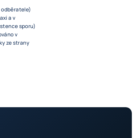
a odběratele)
axi a v
xistence sporu)
rováno v
y ze strany