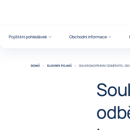
Přejít na obsah
Pojištění pohledávek
Obchodní informace
DOMŮ
SLOVNÍK POJMŮ
SOUKROMOPRÁVNÍ ODBĚRATEL (SO
Sou
odb