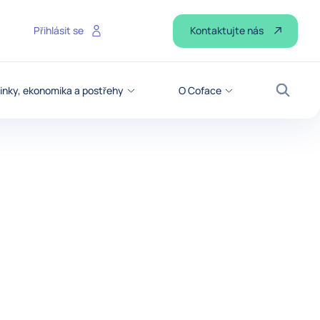
Kontaktujte nás
Přihlásit se
inky, ekonomika a postřehy
O Coface
Vyhled