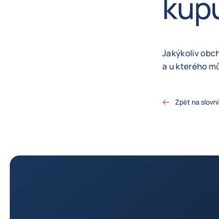
kupu
Jakýkoliv obc
a u kterého mů
Zpět na slovní