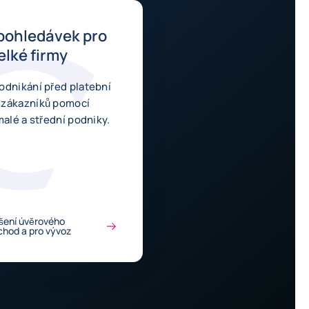
 pohledávek pro
elké firmy
odnikání před platební
 zákazníků pomocí
ění pro malé a střední podniky.
šení úvěrového
bchod a pro vývoz