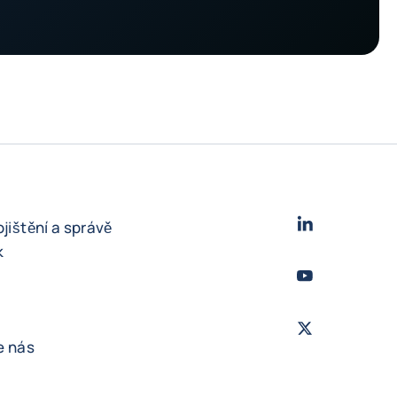
LinkedIn
- Cofac
ojištění a správě
k
Youtube
- Coface
Twitter
- Coface
e nás