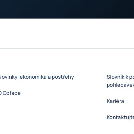
Novinky, ekonomika a postřehy
Slovník k p
pohledáve
O Coface
Kariéra
Kontaktujt