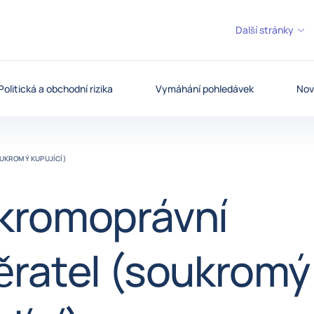
Další stránky
Politická a obchodní rizika
Vymáhání pohledávek
Nov
UKROMÝ KUPUJÍCÍ)
kromoprávní
ěratel (soukromý