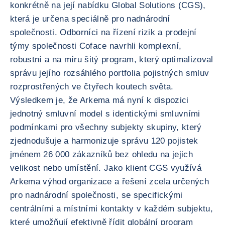
konkrétně na její nabídku Global Solutions (CGS),
která je určena speciálně pro nadnárodní
společnosti. Odborníci na řízení rizik a prodejní
týmy společnosti Coface navrhli komplexní,
robustní a na míru šitý program, který optimalizoval
správu jejího rozsáhlého portfolia pojistných smluv
rozprostřených ve čtyřech koutech světa.
Výsledkem je, že Arkema má nyní k dispozici
jednotný smluvní model s identickými smluvními
podmínkami pro všechny subjekty skupiny, který
zjednodušuje a harmonizuje správu 120 pojistek
jménem 26 000 zákazníků bez ohledu na jejich
velikost nebo umístění. Jako klient CGS využívá
Arkema výhod organizace a řešení zcela určených
pro nadnárodní společnosti, se specifickými
centrálními a místními kontakty v každém subjektu,
které umožňují efektivně řídit globální program