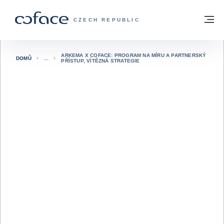
Přejít na obsah
Zpět na hlavní stránku
M
COFACE FOR TRADE - WEBOVÁ STRÁNK
CZECH REPUBLIC
ARKEMA X COFACE: PROGRAM NA MÍRU A PARTNERSKÝ
DOMŮ
PŘÍSTUP, VÍTĚZNÁ STRATEGIE