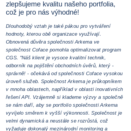
zlepšujeme kvalitu našeho portfolia,
což je pro nás výhodné!
Dlouhodobý vztah je také pákou pro vytváření
hodnoty, kterou obě organizace využívají.
Obnovená důvěra společnosti Arkema ve
společnost Coface pomohla optimalizovat program
CGS. "Náš klient je vysoce kvalitní technik,
odborník na pojištění obchodních úvěrů, který -
správně! - očekává od společnosti Coface vysokou
úroveň služeb. Společnost Arkema je průkopníkem
v mnoha oblastech, například v oblasti inovativních
řešení API. Vzájemně si klademe výzvy a společně
se nám daří, aby se portfolio společnosti Arkema
vyvíjelo směrem k vyšší výkonnosti. Společnost je
velmi dynamická a neustále se rozrůstá, což
vyžaduje dokonalý mezinárodní monitoring a