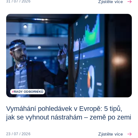
Zjistěte více
31 / 07 / 2026
#
RADY ODBORNÍKŮ
Vymáhání pohledávek v Evropě: 5 tipů,
jak se vyhnout nástrahám – země po zemi
Zjistěte více
23 / 07 / 2026