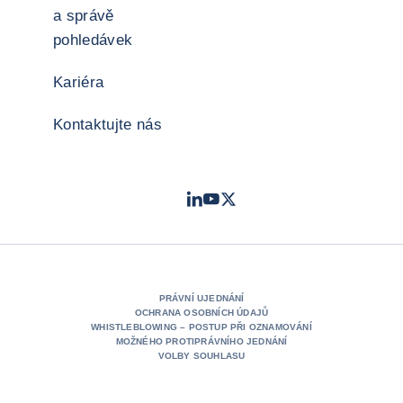
a správě
pohledávek
Kariéra
Kontaktujte nás
LinkedIn
Youtube
Twitter
- Coface
- Coface
- Coface
PRÁVNÍ UJEDNÁNÍ
OCHRANA OSOBNÍCH ÚDAJŮ
WHISTLEBLOWING – POSTUP PŘI OZNAMOVÁNÍ
MOŽNÉHO PROTIPRÁVNÍHO JEDNÁNÍ
VOLBY SOUHLASU