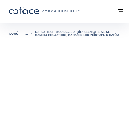
Přejít na obsah
Zpět na hlavní stránku
M
COFACE FOR TRADE - WEBOVÁ STRÁNK
CZECH REPUBLIC
DATA & TECH @COFACE - 2. DÍL: SEZNAMTE SE SE
DOMŮ
SAMIOU BOUJATIOUI, MANAŽERKOU PŘÍSTUPU K DATŮM