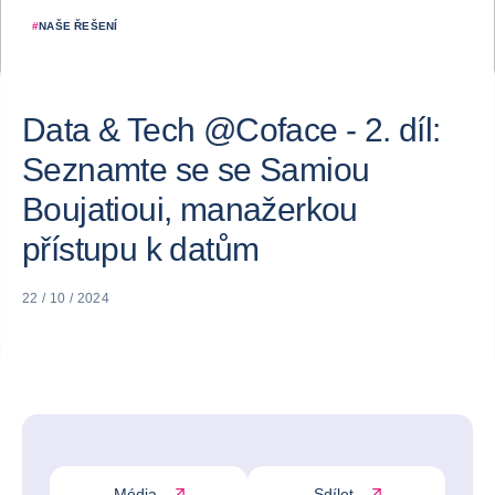
#
NAŠE ŘEŠENÍ
Data & Tech @Coface - 2. díl:
Seznamte se se Samiou
Boujatioui, manažerkou
přístupu k datům
22 / 10 / 2024
Média
Sdílet