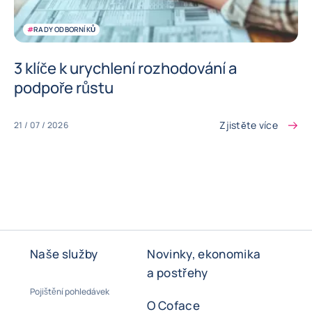
#
RADY ODBORNÍKŮ
3 klíče k urychlení rozhodování a
podpoře růstu
Zjistěte více
21 / 07 / 2026
Naše služby
Novinky, ekonomika
a postřehy
Pojištění pohledávek
O Coface