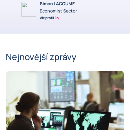
Simon LACOUME
Economist Sector
Viz profil
Simon Lacoume linkedin
Nejnovější zprávy