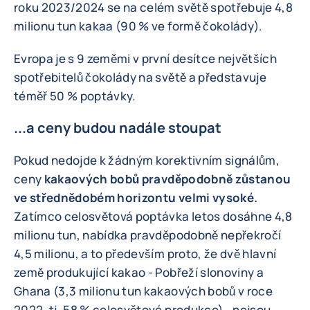
roku 2023/2024 se na celém světě spotřebuje 4,8
milionu tun kakaa (90 % ve formě čokolády).
Evropa je s 9 zeměmi v první desítce největších
spotřebitelů čokolády na světě a představuje
téměř 50 % poptávky.
...a ceny budou nadále stoupat
Pokud nedojde k žádným korektivním signálům,
ceny
kakaových bobů pravděpodobně zůstanou
ve střednědobém horizontu velmi vysoké.
Zatímco celosvětová poptávka letos dosáhne 4,8
milionu tun, nabídka pravděpodobně nepřekročí
4,5 milionu, a to především proto, že dvě hlavní
země produkující kakao - Pobřeží slonoviny a
Ghana (3,3 milionu tun kakaových bobů v roce
2022, tj. 58 % celosvětové produkce) - nejsou