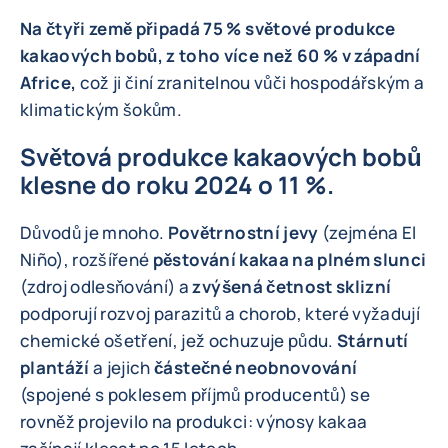
Na čtyři země připadá 75 % světové produkce
kakaových bobů, z toho více než 60 % v západní
Africe,
což ji činí zranitelnou vůči hospodářským a
klimatickým šokům.
Světová produkce kakaových bobů
klesne do roku 2024 o 11 %.
Důvodů je mnoho.
Povětrnostní jevy
(zejména El
Niño), rozšířené
pěstování kakaa na plném slunci
(zdroj odlesňování) a
zvýšená četnost sklizní
podporují rozvoj parazitů a chorob, které vyžadují
chemické ošetření, jež ochuzuje půdu.
Stárnutí
plantáží
a jejich
částečné neobnovování
(spojené s poklesem příjmů producentů) se
rovněž projevilo na produkci: výnosy kakaa