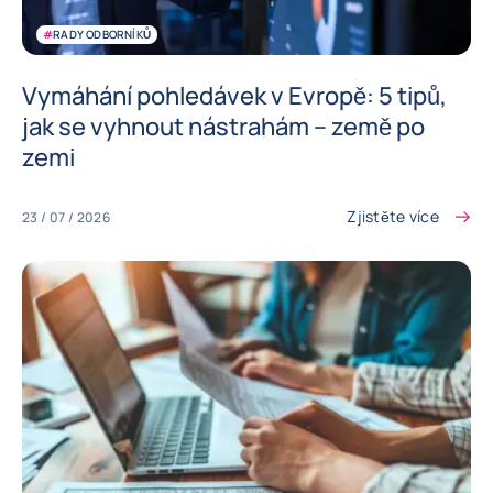
#
RADY ODBORNÍKŮ
Vymáhání pohledávek v Evropě: 5 tipů,
jak se vyhnout nástrahám – země po
zemi
Zjistěte více
23 / 07 / 2026