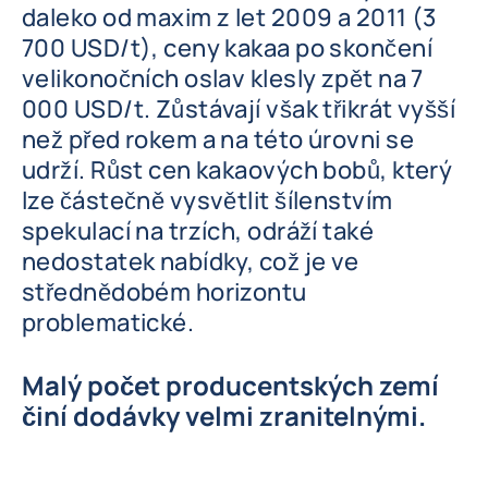
daleko od maxim z let 2009 a 2011 (3
700 USD/t), ceny kakaa po skončení
velikonočních oslav klesly zpět na 7
000 USD/t. Zůstávají však třikrát vyšší
než před rokem a na této úrovni se
udrží. Růst cen kakaových bobů, který
lze částečně vysvětlit šílenstvím
spekulací na trzích, odráží také
nedostatek nabídky, což je ve
střednědobém horizontu
problematické.
Malý počet producentských zemí
činí dodávky velmi zranitelnými.