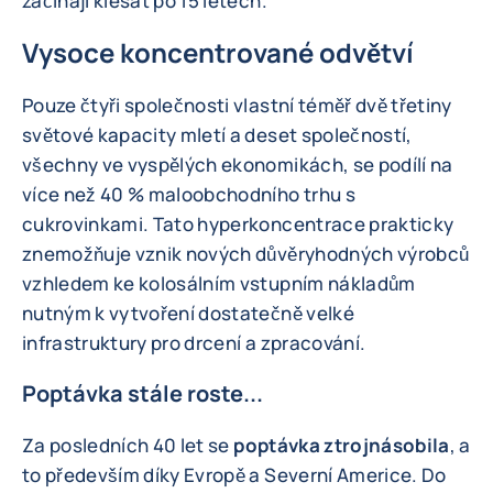
začínají klesat po 15 letech.
Vysoce koncentrované odvětví
Pouze čtyři společnosti vlastní téměř dvě třetiny
světové kapacity mletí a deset společností,
všechny ve vyspělých ekonomikách, se podílí na
více než 40 % maloobchodního trhu s
cukrovinkami. Tato hyperkoncentrace prakticky
znemožňuje vznik nových důvěryhodných výrobců
vzhledem ke kolosálním vstupním nákladům
nutným k vytvoření dostatečně velké
infrastruktury pro drcení a zpracování.
Poptávka stále roste...
Za posledních 40 let se
poptávka ztrojnásobila
, a
to především díky Evropě a Severní Americe. Do