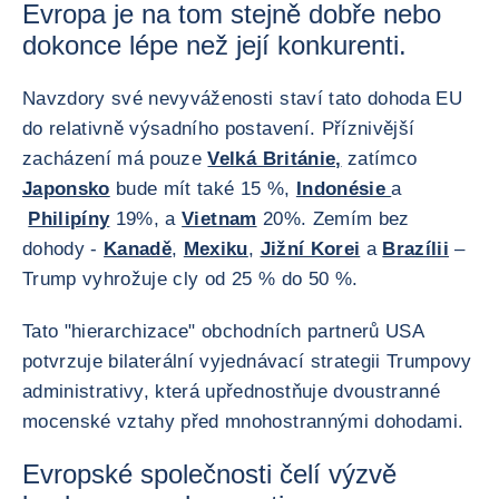
Evropa je na tom stejně dobře nebo
dokonce lépe než její konkurenti.
Navzdory své nevyváženosti staví tato dohoda EU
do relativně výsadního postavení. Příznivější
zacházení má pouze
Velká Británie,
zatímco
Japonsko
bude mít také 15 %,
Indonésie
a
Philipíny
19%, a
Vietnam
20%. Zemím bez
dohody -
Kanadě
,
Mexiku
,
Jižní Korei
a
Brazílii
–
Trump vyhrožuje cly od 25 % do 50 %.
Tato "hierarchizace" obchodních partnerů USA
potvrzuje bilaterální vyjednávací strategii Trumpovy
administrativy, která upřednostňuje dvoustranné
mocenské vztahy před mnohostrannými dohodami.
Evropské společnosti čelí výzvě