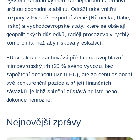
vysvětlit snahou vyhnout se nejhoršímu a obnovit
určitou obchodní stabilitu. Odráží také vnitřní
rozpory v Evropě. Exportní země (Německo, Itálie,
Irsko) a východoevropské státy, které se obávají
geopolitických důsledků, raději prosazovaly rychlý
kompromis, než aby riskovaly eskalaci.
EU si tak sice zachovává přístup na svůj hlavní
mimoevropský trh (20 % svého vývozu, bez
započtení obchodu uvnitř EU), ale za cenu oslabení
své konkurenční pozice a přijetí finančních
závazků, jejichž splnění zůstává nejisté nebo
dokonce nemožné.
Nejnovější zprávy