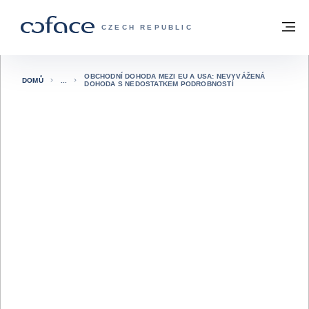
Přejít na obsah
Zpět na hlavní stránku
M
COFACE FOR TRADE - WEBOVÁ STRÁNK
CZECH REPUBLIC
OBCHODNÍ DOHODA MEZI EU A USA: NEVYVÁŽENÁ
DOMŮ
DOHODA S NEDOSTATKEM PODROBNOSTÍ