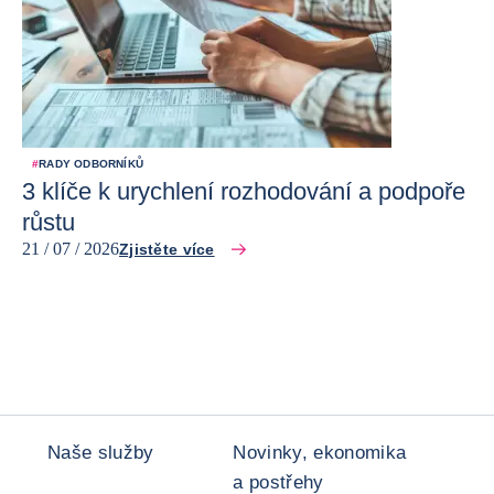
#
RADY ODBORNÍKŮ
3 klíče k urychlení rozhodování a podpoře
růstu
21 / 07 / 2026
Zjistěte více
Naše služby
Novinky, ekonomika
a postřehy