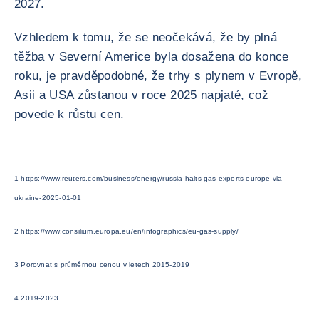
2027.
Vzhledem k tomu, že se neočekává, že by plná
těžba v Severní Americe byla dosažena do konce
roku, je pravděpodobné, že trhy s plynem v Evropě,
Asii a USA zůstanou v roce 2025 napjaté, což
povede k růstu cen.
1 https://www.reuters.com/business/energy/russia-halts-gas-exports-europe-via-
ukraine-2025-01-01
2 https://www.consilium.europa.eu/en/infographics/eu-gas-supply/
3 Porovnat s průměrnou cenou v letech 2015-2019
4 2019-2023