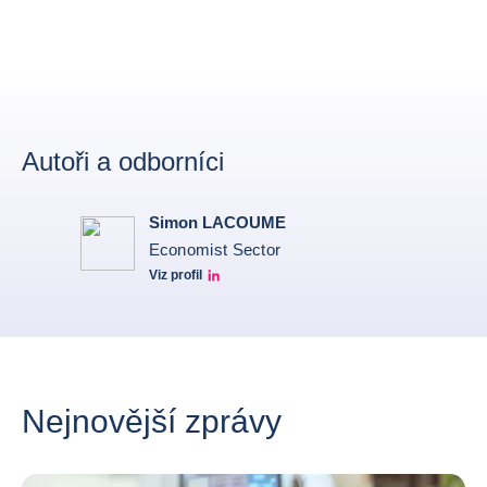
Autoři a odborníci
Simon LACOUME
Economist Sector
Viz profil
Simon Lacoume linkedin
Nejnovější zprávy