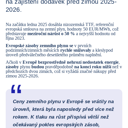
na zajištění dodávek před zimou 2025-
2026.
Na začátku ledna 2025 dosáhla nizozemská TTF, referenční
evropská smlouva na zemní plyn, hodnoty 50 EUR/MWh, což
představuje
meziroční nárůst o 50 %
a nejvyšší hodnotu od
října 2023.
Evropské zásoby zemního plynu se
v prvních
podzimních/zimních měsících
rychle snižovaly
a klesly
pod
úroveň předválečného desetiletého průměru naplnění.
Ačkoli v
Evropě bezprostředně nehrozí nedostatek energie
,
zásoby
plynu
budou
pravděpodobně
na konci roku nižší
než v
předchozích dvou zimách, což si vyžádá značné nákupy před
zimou 2025-2026.
Ceny zemního plynu v Evropě se vrátily na
úroveň, která byla naposledy před více než
rokem. K tlaku na růst přispívá větší než
očekávaný pokles evropských zásob,