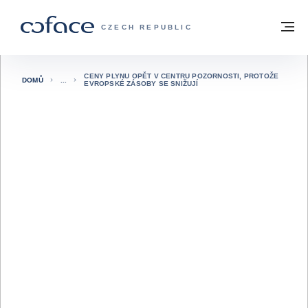
Přejít na obsah
Zpět na hlavní stránku
M
COFACE FOR TRADE - WEBOVÁ STRÁNK
CZECH REPUBLIC
CENY PLYNU OPĚT V CENTRU POZORNOSTI, PROTOŽE
DOMŮ
EVROPSKÉ ZÁSOBY SE SNIŽUJÍ