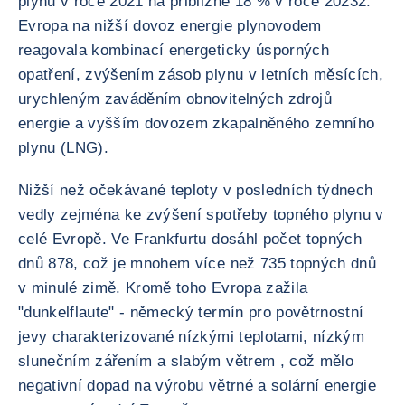
plynu v roce 2021 na přibližně 18 % v roce 20232.
Evropa na nižší dovoz energie plynovodem
reagovala kombinací energeticky úsporných
opatření, zvýšením zásob plynu v letních měsících,
urychleným zaváděním obnovitelných zdrojů
energie a vyšším dovozem zkapalněného zemního
plynu (LNG).
Nižší než očekávané teploty v posledních týdnech
vedly zejména ke zvýšení spotřeby topného plynu v
celé Evropě. Ve Frankfurtu dosáhl počet topných
dnů 878, což je mnohem více než 735 topných dnů
v minulé zimě. Kromě toho Evropa zažila
"dunkelflaute" - německý termín pro povětrnostní
jevy charakterizované nízkými teplotami, nízkým
slunečním zářením a slabým větrem , což mělo
negativní dopad na výrobu větrné a solární energie