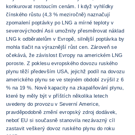
konkurovat rostoucím cenám. I když vyhlídky
čínského růstu (4,3 % meziročně) naznačují
zpomalení poptávky po LNG a mírné teploty v
severovýchodní Asii umožnily přesměrovat náklad
LNG k odběratelům v Evropě, silnější poptávka by
mohla tlačit na výraznější růst cen. Zároveň se
očekává, že závislost Evropy na americkém LNG
poroste. Z poklesu evropského dovozu ruského
plynu těží především USA, jejichž podíl na dovozu
amerického plynu se ve stejném období zvýšil z 6
% na 19 %. Nové kapacity na zkapalňování plynu,
které by měly být v příštích několika letech
uvedeny do provozu v Severní Americe,
pravděpodobně změní evropský zdroj dodávek,
neboť EU si současně stanovila nezávazný cíl
zastavit veškerý dovoz ruského plynu do roku