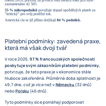
rokem 2019, přičemž za prvních osm měsíců roku jich bylo
zaznamenáno 42 505.
55 % mikropodniků
považuje dopad opožděných plateb za
"kritický" pro svůj peněžní tok.
Americká cla se již přímo dotýkají
84 % podniků.
Platební podmínky: zavedená praxe,
která má však dvojí tvář
V roce 2025,
97 % francouzských společností
poskytuje svým zákazníkům platební podmínky,
potvrzuje, že tato praxe je v ekonomice stále
hluboce zakořeněná. Průměrná doba splatnosti je
49,7 dne, což je více než v
Německu
(32 dnů)
nebo
Polsku
(46 dnů).
Tyto podmínky sice pomáhají podporovat