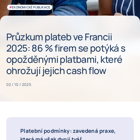
#
EKONOMICKÉ PUBLIKACE
Průzkum plateb ve Francii
2025: 86 % firem se potýká s
opožděnými platbami, které
ohrožují jejich cash flow
02 / 10 / 2025
Platební podmínky: zavedená praxe,
která má však dvojí tvář