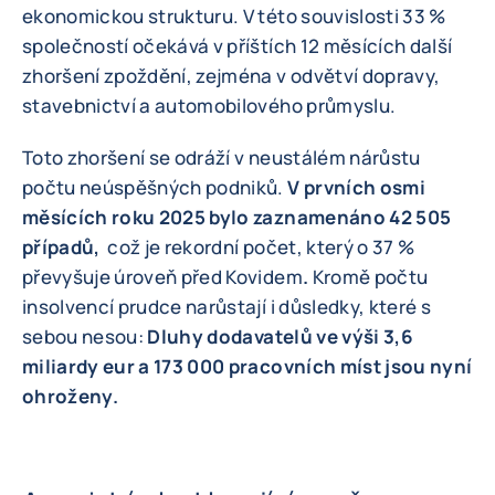
ekonomickou strukturu. V této souvislosti 33 %
společností očekává v příštích 12 měsících další
zhoršení zpoždění, zejména v odvětví dopravy,
stavebnictví a automobilového průmyslu.
Toto zhoršení se odráží v neustálém nárůstu
počtu neúspěšných podniků.
V prvních osmi
měsících roku 2025 bylo zaznamenáno 42 505
případů,
což je rekordní počet, který o 37 %
převyšuje úroveň před Kovidem
.
Kromě počtu
insolvencí prudce narůstají i důsledky, které s
sebou nesou:
Dluhy dodavatelů ve výši 3,6
miliardy eur a 173 000 pracovních míst jsou nyní
ohroženy.