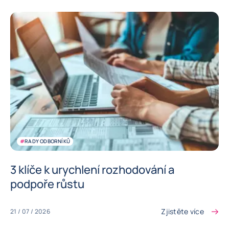
#
RADY ODBORNÍKŮ
3 klíče k urychlení rozhodování a
podpoře růstu
Zjistěte více
21 / 07 / 2026