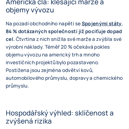
Americká cla: klesající marže a
objemy vývozu
Na pozadí obchodního napětí se
Spojenými státy
,
84 % dotázaných společností již pociťuje dopad
cel.
Čtvrtina z nich snížila své marže a zvýšila své
výrobní náklady. Téměř 20 % očekává pokles
objemu vývozu na americký trh a mnoho
investičních projektů bylo pozastaveno.
Postižena jsou zejména odvětví kovů,
automobilového průmyslu, dopravy a chemického
průmyslu.
Hospodářský výhled: sklíčenost a
zvýšená rizika