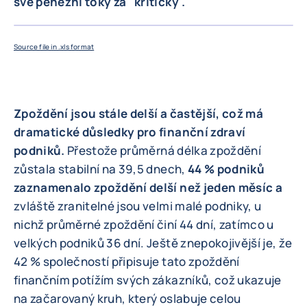
své peněžní toky za "kritický".
ZVĚTŠIT
Source file in .xls format
Zpoždění jsou stále delší a častější, což má
dramatické důsledky pro finanční zdraví
podniků.
Přestože průměrná délka zpoždění
zůstala stabilní na 39,5 dnech,
44 % podniků
zaznamenalo zpoždění delší než jeden měsíc a
zvláště zranitelné jsou velmi malé podniky, u
nichž průměrné zpoždění činí 44 dní, zatímco u
velkých podniků 36 dní. Ještě znepokojivější je, že
42 % společností připisuje tato zpoždění
finančním potížím svých zákazníků, což ukazuje
na začarovaný kruh, který oslabuje celou