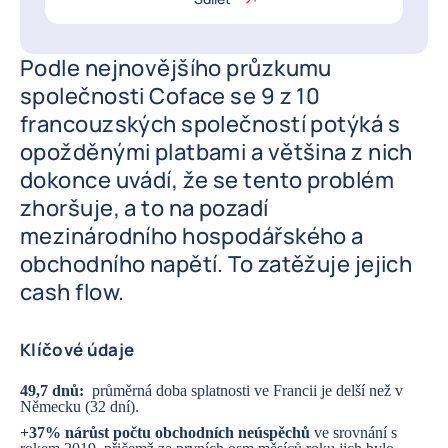
Podle nejnovějšího průzkumu
společnosti Coface se 9 z 10
francouzských společností potýká s
opožděnými platbami a většina z nich
dokonce uvádí, že se tento problém
zhoršuje, a to na pozadí
mezinárodního hospodářského a
obchodního napětí. To zatěžuje jejich
cash flow.
Klíčové údaje
49,7 dnů:
průměrná doba splatnosti ve Francii je delší než v
Německu (32 dní).
+37% nárůst počtu obchodních neúspěchů
ve srovnání s