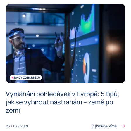
#
RADY ODBORNÍKŮ
Vymáhání pohledávek v Evropě: 5 tipů,
jak se vyhnout nástrahám – země po
zemi
Zjistěte více
23 / 07 / 2026