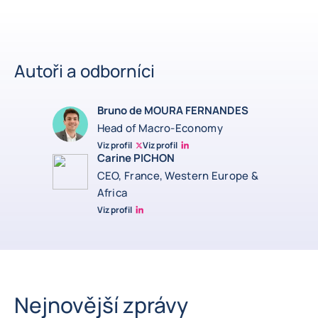
Autoři a odborníci
Bruno de MOURA FERNANDES
Head of Macro-Economy
Viz profil
Viz profil
Twitter Bruno Fernandes
Bruno de Moura Fernandes linkedin
Carine PICHON
CEO, France, Western Europe &
Africa
Viz profil
Carine Pichon Linkedin
Nejnovější zprávy