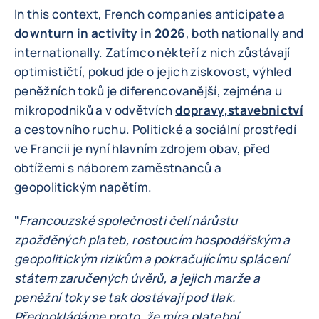
In this context, French companies anticipate a
downturn in activity in 2026
, both nationally and
internationally. Zatímco někteří z nich zůstávají
optimističtí, pokud jde o jejich ziskovost, výhled
peněžních toků je diferencovanější, zejména u
mikropodniků a v odvětvích
dopravy,
stavebnictví
a cestovního ruchu. Politické a sociální prostředí
ve Francii je nyní hlavním zdrojem obav, před
obtížemi s náborem zaměstnanců a
geopolitickým napětím.
"
Francouzské společnosti čelí nárůstu
zpožděných plateb, rostoucím hospodářským a
geopolitickým rizikům a pokračujícímu splácení
státem zaručených úvěrů, a jejich marže a
peněžní toky se tak dostávají pod tlak.
Předpokládáme proto, že míra platební