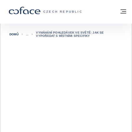
Přejít na obsah
Zpět na hlavní stránku
M
COFACE FOR TRADE - WEBOVÁ STRÁNK
CZECH REPUBLIC
VYMÁHÁNÍ POHLEDÁVEK VE SVĚTĚ: JAK SE
DOMŮ
VYPOŘÁDAT S MÍSTNÍMI SPECIFIKY