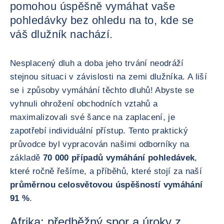
pomohou úspěšně vymáhat vaše
pohledávky bez ohledu na to, kde se
váš dlužník nachází.
Nesplacený dluh a doba jeho trvání neodráží
stejnou situaci v závislosti na zemi dlužníka. A liší
se i způsoby vymáhání těchto dluhů! Abyste se
vyhnuli ohrožení obchodních vztahů a
maximalizovali své šance na zaplacení, je
zapotřebí individuální přístup. Tento praktický
průvodce byl vypracován našimi odborníky na
základě
70 000 případů vymáhání pohledávek
,
které ročně řešíme, a příběhů, které stojí za naší
průměrnou celosvětovou úspěšností vymáhání
91 %
.
Afrika: předběžný spor a úroky z