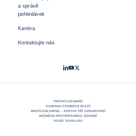
a správě
pohledávek
Kariéra
Kontaktujte nás
LinkedIn
Youtube
Twitter
- Coface
- Coface
- Coface
PRÁVNÍ UJEDNÁNÍ
OCHRANA OSOBNÍCH ÚDAJŮ
WHISTLEBLOWING – POSTUP PŘI OZNAMOVÁNÍ
MOŽNÉHO PROTIPRÁVNÍHO JEDNÁNÍ
VOLBY SOUHLASU