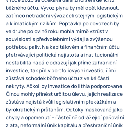
běžného účtu. Vývoz plynu by měl opět klesnout,
zatímco netradiční vývoz čelí stejným logistickým
a klimatickým rizikům. Poptávka po dovozech by
ve druhé polovině roku mohla mírně vzrůst v
souvislosti s předvolebními výdaji a zvýšenou
potřebou paliv. Na kapitálovém a finančním účtu
přetrvávající politická nejistota a institucionální
nestabilita nadále odrazují jak přímé zahraniční
investice, tak příliv portfoliových investic, čímž
zůstává schodek běžného účtu z velké části
nekrytý. Ačkoli by investice do lithia podporované
Čínou mohly přinést určitou úlevu, jejich realizace
zůstává nejistá kvůli legislativním překážkám a
byrokratickým průtahům. Odtoky maskované jako
chyby a opomenutí – částečně odrážející pašování
zlata, neformální únik kapitálu a přeshraniční únik