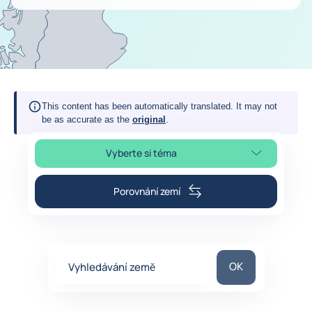
This content has been automatically translated. It may not
be as accurate as the
original
.
Vyberte si téma
Výběr části stránky
Porovnání zemí
Vyhledávání zem
OK
Vyhledávání země
0
suggestions