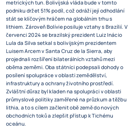
metrických tun. Bolivijská vláda bude v tomto
podniku držet 51% podíl, což odráží její odhodlání
stát se klíčovým hráčem na globálním trhu s
lithiem. Zároveň Bolívie posiluje vztahy s Brazílií. V
červenci 2024 se brazilský prezident Luiz Inácio
Lula da Silva setkal s bolivijským prezidentem
Luisem Arcem v Santa Cruz de la Sierra, aby
projednali rozšíření bilaterálních vztahů mezi
oběma zeměmi. Oba státníci podepsali dohody o
posílení spolupráce v oblasti zemědělství,
infrastruktury a ochrany životního prostředí.
Zvláštní důraz byl kladen na spolupráci v oblasti
průmyslové politiky zaměřené na průzkum a těžbu
lithia, a to s cílem začlenit obě země do nových
obchodních toků a zlepšit přístup k Tichému
oceánu.