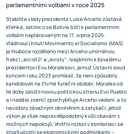
parlamentními volbami v roce 2025
Stabilita vlády prezidenta Luise Arceho zůstává
křehká, zatímco se Bolívie blíží k parlamentním
volbám naplánovaným na 17. srpna 2025.
Vládnoucí hnutí Movimiento al Socialismo (MAS)
je hluboce rozděleno mezi Arceho umírněnou
frakcí „arcistů“ a „evisty“, loajálními k bývalému
prezidentovi Evu Moralesovi, jemuž Ústavní soud
koncem roku 2023 prohlásil, že není způsobilý
kandidovat na čtvrté funkční období. Morales od
té doby založil novou politickou stranu Evo Pueblo
a i nadále zvenčí zpochybňuje Arceho vedení, a to
navzdory závažným obviněním a zatykači, jehož
výkon je však nepravděpodobný kvůli obavám z
možných nepokojů. Vnitřní rozkol v kombinaci se
zhoršujícími se ekonomickými podmínkami –