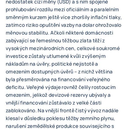
nedostatek cizí měny (USD) a s ním spojené
prohlubování rozdílu mezi oficiálním a paralelním
směnným kurzem ještě více zhoršily inflační tlaky,
zatímco riziko opuštění vazby na dolar ohrožovalo
měnovou stabilitu. Ačkoli některé domácnosti
zabývající se řemeslnou těžbou zlata těží z
vysokých mezinárodních cen, celkové soukromé
investice zůstaly utlumené kvůli zvýšeným
nákladům na úvěry, politické nejistotě a
omezením dostupných úvěrů – z nichž většina
byla přesměrována na financování veřejného
deficitu. Veřejné výdaje rovněž čelily rostoucím
omezením, jelikož devizové rezervy ubývaly a
vnější financování zůstávalo z velké části
zablokováno. Na vnější frontě čistý vývoz nadále
klesal v důsledku poklesu těžby zemního plynu,
narušení zemědělské produkce souvisejícího s