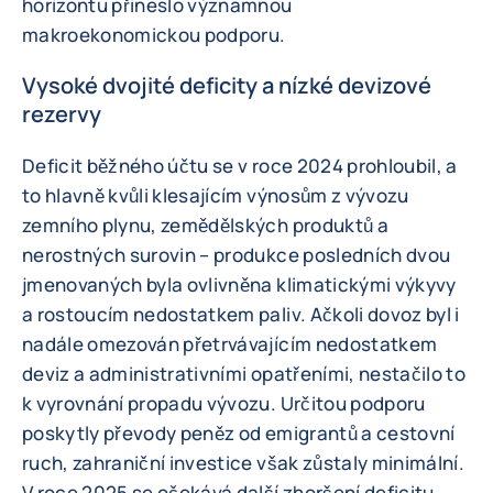
horizontu přineslo významnou
makroekonomickou podporu.
Vysoké dvojité deficity a nízké devizové
rezervy
Deficit běžného účtu se v roce 2024 prohloubil, a
to hlavně kvůli klesajícím výnosům z vývozu
zemního plynu, zemědělských produktů a
nerostných surovin – produkce posledních dvou
jmenovaných byla ovlivněna klimatickými výkyvy
a rostoucím nedostatkem paliv. Ačkoli dovoz byl i
nadále omezován přetrvávajícím nedostatkem
deviz a administrativními opatřeními, nestačilo to
k vyrovnání propadu vývozu. Určitou podporu
poskytly převody peněz od emigrantů a cestovní
ruch, zahraniční investice však zůstaly minimální.
V roce 2025 se očekává další zhoršení deficitu