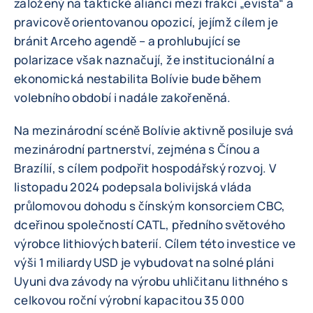
založený na taktické alianci mezi frakcí „evista“ a
pravicově orientovanou opozicí, jejímž cílem je
bránit Arceho agendě – a prohlubující se
polarizace však naznačují, že institucionální a
ekonomická nestabilita Bolívie bude během
volebního období i nadále zakořeněná.
Na mezinárodní scéně Bolívie aktivně posiluje svá
mezinárodní partnerství, zejména s Čínou a
Brazílií, s cílem podpořit hospodářský rozvoj. V
listopadu 2024 podepsala bolivijská vláda
průlomovou dohodu s čínským konsorciem CBC,
dceřinou společností CATL, předního světového
výrobce lithiových baterií. Cílem této investice ve
výši 1 miliardy USD je vybudovat na solné pláni
Uyuni dva závody na výrobu uhličitanu lithného s
celkovou roční výrobní kapacitou 35 000