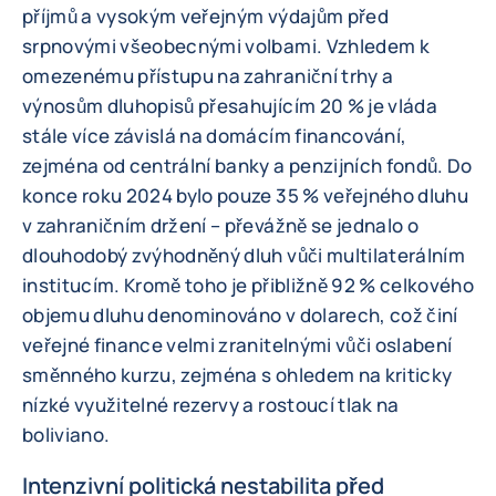
příjmů a vysokým veřejným výdajům před
srpnovými všeobecnými volbami. Vzhledem k
omezenému přístupu na zahraniční trhy a
výnosům dluhopisů přesahujícím 20 % je vláda
stále více závislá na domácím financování,
zejména od centrální banky a penzijních fondů. Do
konce roku 2024 bylo pouze 35 % veřejného dluhu
v zahraničním držení – převážně se jednalo o
dlouhodobý zvýhodněný dluh vůči multilaterálním
institucím. Kromě toho je přibližně 92 % celkového
objemu dluhu denominováno v dolarech, což činí
veřejné finance velmi zranitelnými vůči oslabení
směnného kurzu, zejména s ohledem na kriticky
nízké využitelné rezervy a rostoucí tlak na
boliviano.
Intenzivní politická nestabilita před