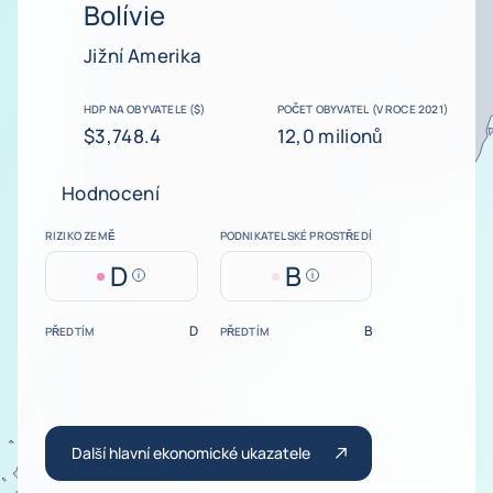
Bolívie
Jižní Amerika
HDP NA OBYVATELE ($)
POČET OBYVATEL (V ROCE 2021)
$3,748.4
12,0 milionů
Hodnocení
RIZIKO ZEMĚ
PODNIKATELSKÉ PROSTŘEDÍ
D
B
Help
Help
D
B
PŘEDTÍM
PŘEDTÍM
Další hlavní ekonomické ukazatele