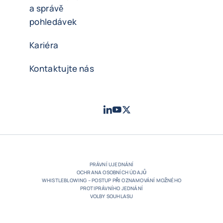
a správě
pohledávek
Kariéra
Kontaktujte nás
LinkedIn
Youtube
Twitter
- Coface
- Coface
- Coface
PRÁVNÍ UJEDNÁNÍ
OCHRANA OSOBNÍCH ÚDAJŮ
WHISTLEBLOWING – POSTUP PŘI OZNAMOVÁNÍ MOŽNÉHO
PROTIPRÁVNÍHO JEDNÁNÍ
VOLBY SOUHLASU