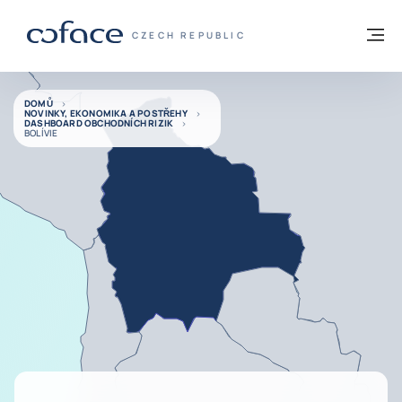
Přejít na obsah
Zpět na hlavní stránku
M
COFACE FOR TRADE - WEBOVÁ STRÁNKA
CZECH REPUBLIC
DOMŮ
NOVINKY, EKONOMIKA A POSTŘEHY
DASHBOARD OBCHODNÍCH RIZIK
BOLÍVIE