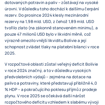
dotovaných potravin a paliv – zůstávají na vysoké
úrovni. V důsledku toho dochází k dalšímu čerpání
rezerv. Do prosince 2024 klesly mezinárodní
rezervy na 1,98 mld. USD, z čehož 1,89 mld. USD
tvořilo zlato (na zákonně stanoveném minimu), a
pouze 47 milionů USD bylo v likvidní měně, což
výrazně omezilo vnější likviditu Bolívie a její
schopnost zvládat tlaky na platební bilanci v roce
2025.
V rozpočtové oblasti zůstal veřejný deficit Bolívie
v roce 2024 značný, a to v důsledku vysokých
předvolebních výdajů – zejména na dotace na
palivo a potraviny, které představují přibližně 4,0
% HDP – a pokračujícího poklesu příjmů z prodeje
plynu. V roce 2025 se očekává další nárůst
rozpočtového deficitu vzhledem k slabému vývoji