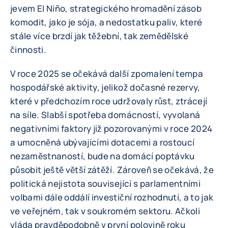
jevem El Niño, strategického hromadění zásob
komodit, jako je sója, a nedostatku paliv, které
stále více brzdí jak těžební, tak zemědělské
činnosti.
V roce 2025 se očekává další zpomalení tempa
hospodářské aktivity, jelikož dočasné rezervy,
které v předchozím roce udržovaly růst, ztrácejí
na síle. Slabší spotřeba domácností, vyvolaná
negativními faktory již pozorovanými v roce 2024
a umocněná ubývajícími dotacemi a rostoucí
nezaměstnaností, bude na domácí poptávku
působit ještě větší zátěží. Zároveň se očekává, že
politická nejistota související s parlamentními
volbami dále oddálí investiční rozhodnutí, a to jak
ve veřejném, tak v soukromém sektoru. Ačkoli
vláda pravděpodobně v první polovině roku