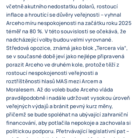
včetně akutního nedostatku dolarů, rostoucí
inflace a hroutící se důvěry veřejnosti – vyhnal
Arceho míru nespokojenosti na začátku roku 2025
téměř na 80 %. V této souvislosti se očekává, že
nadcházející volby budou velmi vyrovnané.
Středová opozice, známá jako blok „Tercera vía“,
se v současné době jeví jako nejlépe připravená
porazit Arceho ve druhém kole, protože těží z
rostoucí nespokojenosti veřejnosti a
roztříštěnosti hlasů MAS mezi Arcem a
Moralesem. Až do voleb bude Arceho vláda
pravděpodobně i nadále udržovat vysokou úroveň
veřejných výdajů a bránit pevný kurz měny,
přičemž se bude spoléhat na ubývající zahraniční
financování, aby potlačila nepokoje a zachovala si
politickou podporu. Přetrvávající legislativní pat –