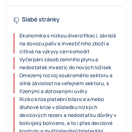
Slabé stránky
Ekonomika s nízkou diverzifikací, závislá
na dovozu paliv a investičního zboží a
citlivá na výkyvy cen komodit
Vyčerpání zásob zemního plynu a
nedostatek investic do nových ložisek
Omezený rozvoj soukromého sektoru a
silná závislost na veřejném sektoru, s
řízenými a dotovanými úvěry
Riziko krize platební bilance a/nebo
dluhové krize v důsledku nízkých
devizových rezerv a nedostatku důvěry v
bolivijský boliviano, a to i přes devizové
kontroly a multilaterální/bilaterální