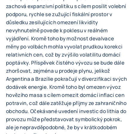
zachová expanzivní politiku s cílem posílit volební
podporu, rychle se zužující fiskální prostor v
důsledku zesilujících omezení likvidity
nevyhnutelně povede k poklesu v reálném
vyjádření. Kromě toho by možnost devalvace
měny po volbách mohla vyvolat prudkou korekci
relativních cen, což by zvýšilo volatilitu domácí
poptávky. Příspěvek čistého vývozu se bude dále
zhoršovat, zejména u prodeje plynu, jelikož
Argentina a Brazílie pokračují v diverzifikaci svých
dodávek energie. Kromě toho byl omezen vývoz
hovězího masa s cílem omezit domácí inflaci cen
potravin, což dále zatěžuje příjmy ze zahraničního
obchodu. Očekávané uvedení investic do lithia do
provozu může představovat symbolický pokrok,
ale je nepravděpodobné, že by v krátkodobém