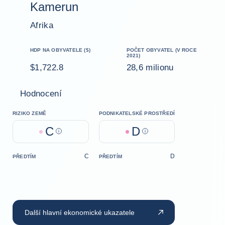
Kamerun
Afrika
HDP NA OBYVATELE ($)
POČET OBYVATEL (V ROCE
2021)
$1,722.8
28,6 milionu
Hodnocení
RIZIKO ZEMĚ
PODNIKATELSKÉ PROSTŘEDÍ
C
D
Help
Help
C
D
PŘEDTÍM
PŘEDTÍM
Další hlavní ekonomické ukazatele