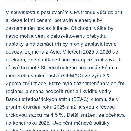
V souvislosti s posilováním CFA franku vůči dolaru
a klesajícími cenami potravin a energie byl
zaznamenán pokles inflace. Obchodní válka by
navíc mohla vést k celosvětovému přebytku
nabídky a na domácí trh by mohly zaplavit levné
dovozy, zejména z Asie. V letech 2025 a 2026 se
očekává, že se inflace bude postupně přibližovat k
cílové hodnotě Středoafrického hospodářského a
měnového společenství (CEMAC) ve výši 3 %.
Zpomalení inflace, které bylo zaznamenáno v celém
regionu, a snaha podpořit růst a likviditu vedly
Banku středoafrických států (BEAC) k tomu, že v
prvním čtvrtletí roku 2025 snížila svou klíčovou
úrokovou sazbu na 4,5 %. Další snížení se očekává
na konci roku 2025. Uvolnění měnové politiky
podpoří soukromou spotřebu a investice.