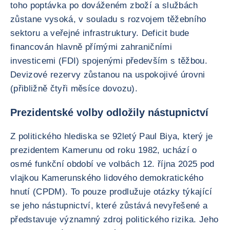
toho poptávka po dováženém zboží a službách
zůstane vysoká, v souladu s rozvojem těžebního
sektoru a veřejné infrastruktury. Deficit bude
financován hlavně přímými zahraničními
investicemi (FDI) spojenými především s těžbou.
Devizové rezervy zůstanou na uspokojivé úrovni
(přibližně čtyři měsíce dovozu).
Prezidentské volby odložily nástupnictví
Z politického hlediska se 92letý Paul Biya, který je
prezidentem Kamerunu od roku 1982, uchází o
osmé funkční období ve volbách 12. října 2025 pod
vlajkou Kamerunského lidového demokratického
hnutí (CPDM). To pouze prodlužuje otázky týkající
se jeho nástupnictví, které zůstává nevyřešené a
představuje významný zdroj politického rizika. Jeho