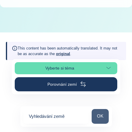
This content has been automatically translated. It may not
be as accurate as the
original
.
Vyberte si téma
Výběr části stránky
Porovnání zemí
Vyhledávání zem
OK
Vyhledávání země
0
suggestions