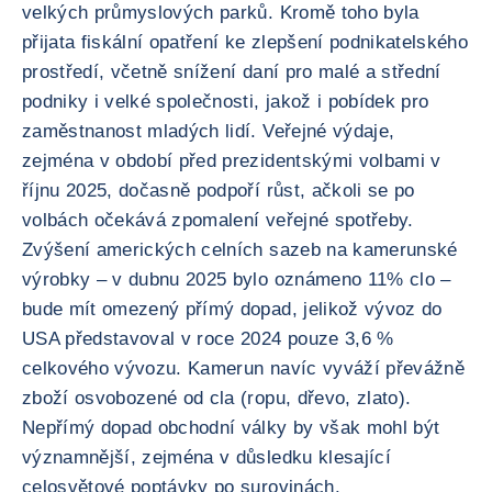
velkých průmyslových parků. Kromě toho byla
přijata fiskální opatření ke zlepšení podnikatelského
prostředí, včetně snížení daní pro malé a střední
podniky i velké společnosti, jakož i pobídek pro
zaměstnanost mladých lidí. Veřejné výdaje,
zejména v období před prezidentskými volbami v
říjnu 2025, dočasně podpoří růst, ačkoli se po
volbách očekává zpomalení veřejné spotřeby.
Zvýšení amerických celních sazeb na kamerunské
výrobky – v dubnu 2025 bylo oznámeno 11% clo –
bude mít omezený přímý dopad, jelikož vývoz do
USA představoval v roce 2024 pouze 3,6 %
celkového vývozu. Kamerun navíc vyváží převážně
zboží osvobozené od cla (ropu, dřevo, zlato).
Nepřímý dopad obchodní války by však mohl být
významnější, zejména v důsledku klesající
celosvětové poptávky po surovinách.