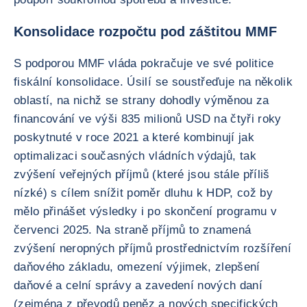
Konsolidace rozpočtu pod záštitou MMF
S podporou MMF vláda pokračuje ve své politice
fiskální konsolidace. Úsilí se soustřeďuje na několik
oblastí, na nichž se strany dohodly výměnou za
financování ve výši 835 milionů USD na čtyři roky
poskytnuté v roce 2021 a které kombinují jak
optimalizaci současných vládních výdajů, tak
zvýšení veřejných příjmů (které jsou stále příliš
nízké) s cílem snížit poměr dluhu k HDP, což by
mělo přinášet výsledky i po skončení programu v
červenci 2025. Na straně příjmů to znamená
zvýšení neropných příjmů prostřednictvím rozšíření
daňového základu, omezení výjimek, zlepšení
daňové a celní správy a zavedení nových daní
(zejména z převodů peněz a nových specifických