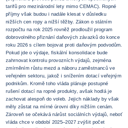
tarifů pro mezinárodní lety mimo CEMAC). Ropné
příjmy však budou i nadále klesat v důsledku
nižších cen ropy a nižší těžby. Zákon o státním
rozpočtu na rok 2025 rovněž prodloužil program
dobrovolného přiznání daňových závazků do konce
roku 2026 s cílem bojovat proti daňovým podvodům.
Pokud jde o výdaje, fiskální konsolidace bude
zahrnovat kontrolu provozních výdajů, zejména
zmírněním růstu mezd a náboru zaměstnanců ve
veřejném sektoru, jakož i snížením dotací veřejným
podnikům. Kromě toho vláda plánuje postupné
rušení dotací na ropné produkty, avšak hodlá je
zachovat alespoň do voleb. Jejich náklady by však
měly zůstat na mírné úrovni díky nižším cenám.
Zároveň se očekává nárůst sociálních výdajů, neboť
vláda chce v období 2025–2027 zvýšit počet