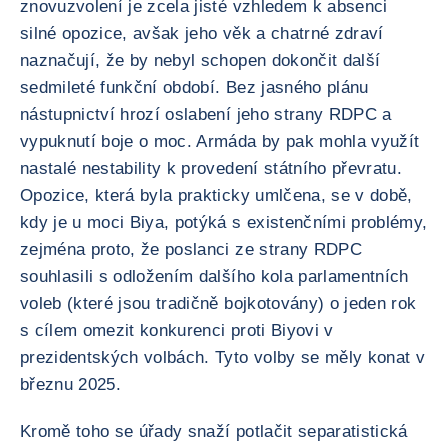
znovuzvolení je zcela jisté vzhledem k absenci
silné opozice, avšak jeho věk a chatrné zdraví
naznačují, že by nebyl schopen dokončit další
sedmileté funkční období. Bez jasného plánu
nástupnictví hrozí oslabení jeho strany RDPC a
vypuknutí boje o moc. Armáda by pak mohla využít
nastalé nestability k provedení státního převratu.
Opozice, která byla prakticky umlčena, se v době,
kdy je u moci Biya, potýká s existenčními problémy,
zejména proto, že poslanci ze strany RDPC
souhlasili s odložením dalšího kola parlamentních
voleb (které jsou tradičně bojkotovány) o jeden rok
s cílem omezit konkurenci proti Biyovi v
prezidentských volbách. Tyto volby se měly konat v
březnu 2025.
Kromě toho se úřady snaží potlačit separatistická