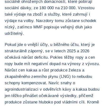
sociálně ohrožených domácností, které pobírají
sociální dávky, ze 180 000 na 210 000. Vzrostou
také výdaje na zboží a služby, které zahrnují i
výdaje na volby. Navzdory tomu zůstane schodek
nízký, zatímco MMF popisuje veřejný dluh jako
udržitelný.
Pokud jde o vnější účty, u běžného účtu, který je
strukturálně záporný, se v letech 2025 a 2026
očekává nárůst deficitu. Pokles těžby ropy a cen
ropy bude mít negativní dopad na výnosy z vývozu.
Nárůst cen kakaa a růst produkce železa a
zkapalněného zemního plynu (LNG) to nebudou
schopny kompenzovat. Navíc snahy o
agroindustrializaci v odvětvích kávy a kakaa budou
jen těžko přinášet očekávané výsledky, přičemž
produkce zůstane hluboko pod vládními cíli. Kromě