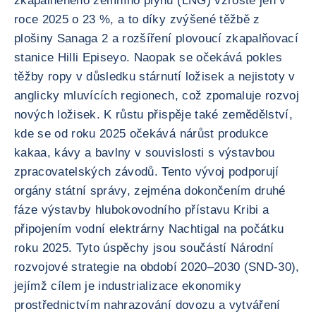
zkapalněného zemního plynu (LNG) vzroste jen v
roce 2025 o 23 %, a to díky zvýšené těžbě z
plošiny Sanaga 2 a rozšíření plovoucí zkapalňovací
stanice Hilli Episeyo. Naopak se očekává pokles
těžby ropy v důsledku stárnutí ložisek a nejistoty v
anglicky mluvících regionech, což zpomaluje rozvoj
nových ložisek. K růstu přispěje také zemědělství,
kde se od roku 2025 očekává nárůst produkce
kakaa, kávy a bavlny v souvislosti s výstavbou
zpracovatelských závodů. Tento vývoj podporují
orgány státní správy, zejména dokončením druhé
fáze výstavby hlubokovodního přístavu Kribi a
připojením vodní elektrárny Nachtigal na počátku
roku 2025. Tyto úspěchy jsou součástí Národní
rozvojové strategie na období 2020–2030 (SND-30),
jejímž cílem je industrializace ekonomiky
prostřednictvím nahrazování dovozu a vytváření