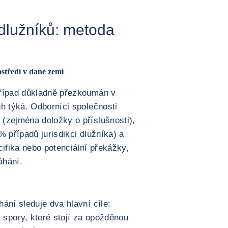
 dlužníků: metoda
středí v dané zemi
případ důkladně přezkoumán v
h týká. Odborníci společnosti
(zejména doložky o příslušnosti),
 % případů jurisdikci dlužníka) a
cifika nebo potenciální překážky,
áhání.
ání sleduje dva hlavní cíle:
í spory, které stojí za opožděnou