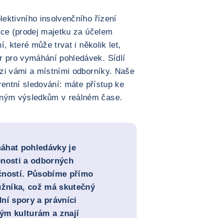
ektivního insolvenčního řízení
ace (prodej majetku za účelem
, které může trvat i několik let,
 pro vymáhání pohledávek. Sídlí
zi vámi a místními odborníky. Naše
rentní sledování: máte přístup ke
ným výsledkům v reálném čase.
áhat pohledávky je
bnosti a odborných
čností. Působíme přímo
užníka, což má skutečný
ní spory a právníci
ým kulturám a znají