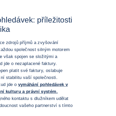
ledávek: příležitosti
zika
ace zdrojů příjmů a zvyšování
 každou společnost silným motorem
je však spojen se složitými a
 jde o nezaplacené faktury.
pen platit své faktury, oslabuje
í stabilitu vaší společnosti.
okud jde o
vymáhání pohledávek v
ní kulturu a právní systém.
jného kontaktu s dlužníkem udělat
doucnost vašeho partnerství s tímto