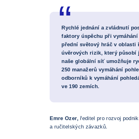
Rychlé jednání a zvládnutí po
faktory úspěchu při vymáhání
přední světový hráč v oblasti
úvěrových rizik, který působí 
naše globální síť umožňuje ry
250 manažerů vymáhání pohle
odborníků k vymáhání pohledá
ve 190 zemích.
Emre Ozer,
ředitel pro rozvoj podni
a ručitelských závazků.