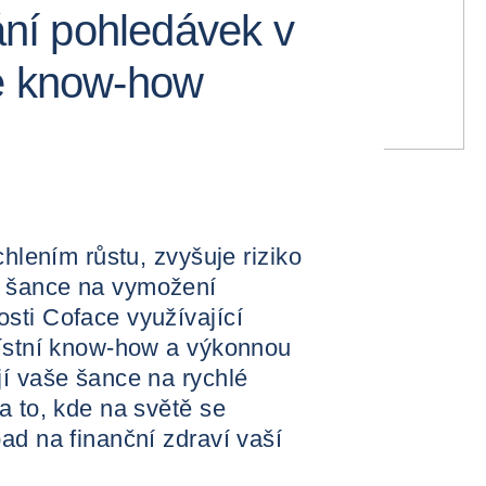
í pohledávek v
ce know-how
chlením růstu, zvyšuje riziko
e šance na vymožení
sti Coface využívající
místní know-how a výkonnou
jí vaše šance na rychlé
a to, kde na světě se
ad na finanční zdraví vaší