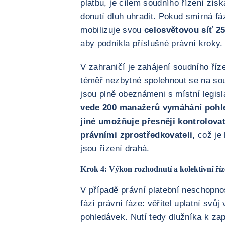
platbu, je cílem soudního řízení získ
donutí dluh uhradit. Pokud smírná f
mobilizuje svou
celosvětovou síť 2
aby podnikla příslušné právní kroky.
V zahraničí je zahájení soudního říz
téměř nezbytné spolehnout se na sou
jsou plně obeznámeni s místní legisl
vede 200 manažerů vymáhání pohl
jiné umožňuje přesněji kontrolova
právními zprostředkovateli,
což je 
jsou řízení drahá.
Krok 4: Výkon rozhodnutí a kolektivní říz
V případě právní platební neschopno
fází právní fáze: věřitel uplatní svů
pohledávek. Nutí tedy dlužníka k zap