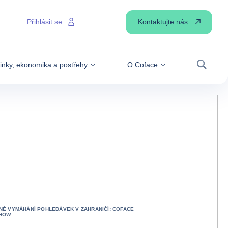
Kontaktujte nás
Přihlásit se
inky, ekonomika a postřehy
O Coface
Vyhledá
NÉ VYMÁHÁNÍ POHLEDÁVEK V ZAHRANIČÍ: COFACE
HOW