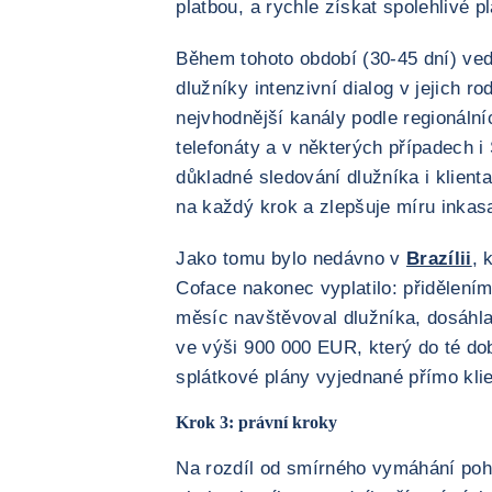
platbou, a rychle získat spolehlivé p
Během tohoto období (30-45 dní) ve
dlužníky intenzivní dialog v jejich r
nejvhodnější kanály podle regionálníc
telefonáty a v některých případech 
důkladné sledování dlužníka i klient
na každý krok a zlepšuje míru inkas
Jako tomu bylo nedávno v
Brazílii
, 
Coface nakonec vyplatilo: přidělení
měsíc navštěvoval dlužníka, dosáhla
ve výši 900 000 EUR, který do té dob
splátkové plány vyjednané přímo kli
Krok 3: právní kroky
Na rozdíl od smírného vymáhání poh