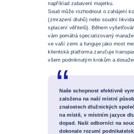
například zabavení majetku.
Soud může rozhodnout o zahájení kol
(zmrazení dluhů) nebo soudní likvid
splacení věřitelů). Během vyšetřování
vám pomáhá specializovaný manažer
ve vaší zemi a funguje jako most me
klientská platforma zaručuje transpa
všem podniknutým krokům a dosaže
Naše schopnost efektivně vym
založena na naší místní půso
znalostech dlužnických spole
na místě, v místním jazyce dl
dopad. Naši odborníci na soud
dokonale rozumí podnikatelsk