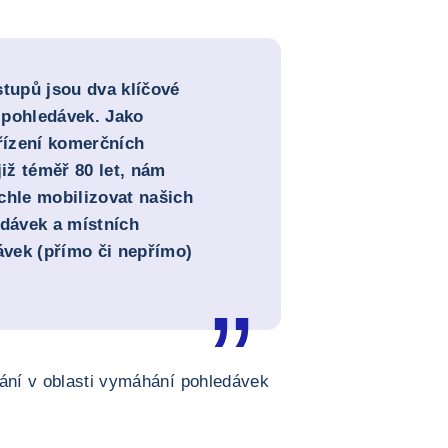
stupů jsou dva klíčové
 pohledávek. Jako
 řízení komerčních
již téměř 80 let, nám
chle mobilizovat našich
dávek a místních
vek (přímo či nepřímo)
kání v oblasti vymáhání pohledávek