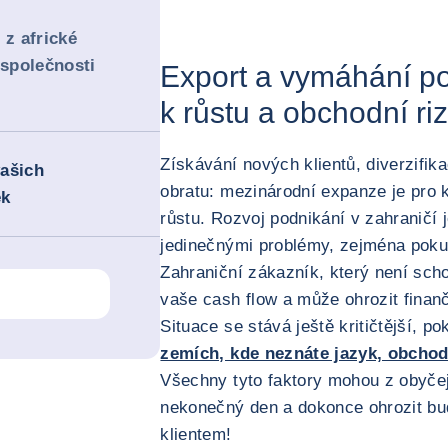
 z africké
společnosti
Export a vymáhání poh
k růstu a obchodní ri
Získávání nových klientů, diverzifik
vašich
obratu: mezinárodní expanze je pro
ek
růstu. Rozvoj podnikání v zahraničí 
jedinečnými problémy, zejména pokud
Zahraniční zákazník, který není scho
vaše cash flow a může ohrozit finančn
Situace se stává ještě kritičtější, p
zemích, kde neznáte jazyk, obchod
Všechny tyto faktory mohou z obyče
nekonečný den a dokonce ohrozit bu
klientem!