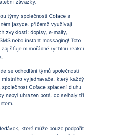
latební závazky.
dou týmy společnosti Coface s
odném jazyce, přičemž využívají
h zvyklostí: dopisy, e-maily,
i SMS nebo instant messaging! Toto
a zajišťuje mimořádně rychlou reakci
a.
kde se odhodlání týmů společnosti
m místního vyjednavače, který každý
 společnost Coface splacení dluhu
y nebyl uhrazen poté, co selhaly tři
entem.
ledávek, které může pouze podpořit