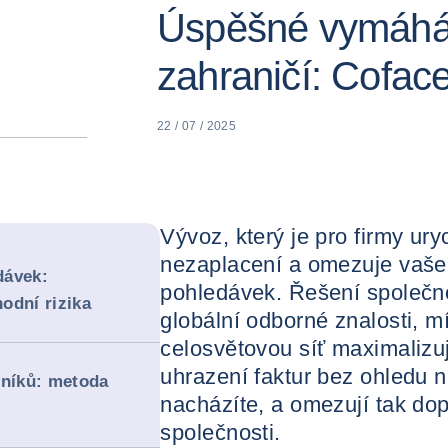
Úspěšné vymáhán
zahraničí: Cofa
22 / 07 / 2025
Vývoz, který je pro firmy ury
nezaplacení a omezuje vaš
dávek:
pohledávek. Řešení společno
hodní rizika
globální odborné znalosti, 
celosvětovou síť maximalizu
uhrazení faktur bez ohledu n
žníků: metoda
nacházíte, a omezují tak dop
společnosti.