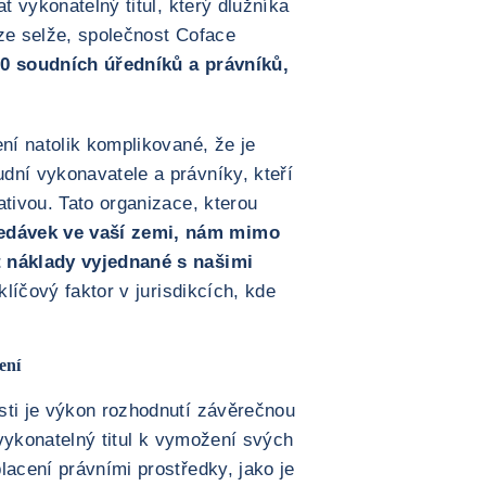
at vykonatelný titul, který dlužníka
áze selže, společnost Coface
50 soudních úředníků a právníků,
ení natolik komplikované, že je
dní vykonavatele a právníky, kteří
ativou. Tato organizace, kterou
edávek ve vaší zemi, nám mimo
t náklady vyjednané s našimi
klíčový faktor v jurisdikcích, kde
ení
sti je výkon rozhodnutí závěrečnou
j vykonatelný titul k vymožení svých
lacení právními prostředky, jako je