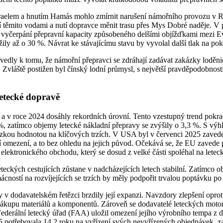
 Izraelem a hnutím Hamás mohlo zmírnit narušení námořního provozu v 
 těmito vodami a nutí dopravce měnit trasu přes Mys Dobré naděje. V 
o vyčerpání přepravní kapacity způsobeného delšími objížďkami mezi E
ily až o 30 %. Návrat ke stávajícímu stavu by vyvolal další tlak na pok
u vedly k tomu, že námořní přepravci se zdráhají zadávat zakázky loděn
 Zvláště postižen byl čínský lodní průmysl, s největší pravděpodobno
letecké dopravě
 a v roce 2024 dosáhly rekordních úrovní. Tento vzestupný trend pok
 %, zatímco objemy letecké nákladní přepravy se zvýšily o 3,3 %. S v
ízkou hodnotou na klíčových trzích. V USA byl v červenci 2025 zaveden
rší omezení, a to bez ohledu na jejich původ. Očekává se, že EU zaved
lektronického obchodu, který se dosud z velké části spoléhal na letec
ých cestujících zůstane v nadcházejících letech stabilní. Zatímco obavy
ácností na rozvíjejících se trzích by měly podpořit trvalou poptávku po
my v dodavatelském řetězci brzdily její expanzi. Navzdory zlepšení op
nákupu materiálů a komponentů. Zároveň se dodavatelé leteckých motorů
y Federální letecký úřad (FAA) uložil omezení jejího výrobního tempa 
5 potřebovala 14,2 roku na vyřízení svých nevyřízených objednávek, za