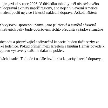
í projeví až v roce 2026. V důsledku toho by měl růst světového
dopravní aktivity napříč regiony, a to nejen v Severní Americe.
lení pocítí nejvíce i letecká nákladní doprava. Ačkoli některá
s vysokou spotřebou paliva, jako je letecká a silniční nákladní
rnativních paliv bude dodržování těchto předpisů vyžadovat značné
bchodu a přetrvávající nadbytečná kapacita budou tlačit sazby za
nské loděnice. Pokud příměří mezi Izraelem a hnutím Hamás povede k
řepravu vystaveny dalšímu tlaku na pokles.
h letadel. To bude i nadále brzdit růst kapacity letecké dopravy a