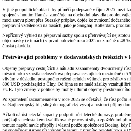
V jiné geopolitické oblasti by příměří podepsané v říjnu 2025 mezi
spojené s hnutím Hamás, zaměřuje na obchodní plavidla proplouvající
moci znovu plout přes Suezský průplav, dojde ke zvrácení dočasnéh
přepravní vzdálenosti na trasách, jako je Šanghaj–Rotterdam, prodlouž
Nepříznivý výhled na přepravní sazby spolu s přetrvávající nejistoto
objednávky (v tunách) v první polovině roku 2025 meziročně o 48 %.
čínská plavidla.
Přetrvávající problémy v dodavatelských řetězcích v 
Objemy přepravy cestujících a nákladu zaznamenaly dvouciferný růst
měsíců roku vzrostla celosvětová přeprava cestujících meziročně o 5
vlivům v důsledku postupného rušení celních výjimek pro zásilky s n
800 USD pocházející z Číny. Od října se na malé zásilky vztahují ši
EUR. Tyto změny v politice by mohly utlumit objemy přeshraničního e
Po zpomalení zaznamenaném v roce 2025 se očekává, že růst počtu leteck
zatěžují evropský trh, silný demografický vývoj a rostoucí příjmy dom
Ačkoli nárůst letecké kapacity podpořil růst letecké dopravy, problé
potýkají s nedostatkem kvalifikované pracovní síly a zpožděními při 
tomuto napětí navíc přispěly i vlastní potíže společnosti Boeing, kd
by společnost Airbus při výrobním tempu z prvního pololetí roku 202