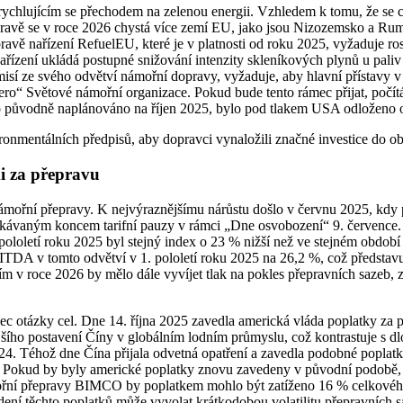
rychlujícím se přechodem na zelenou energii. Vzhledem k tomu, že se 
 dopravě se v roce 2026 chystá více zemí EU, jako jsou Nizozemsko a R
avě nařízení RefuelEU, které je v platnosti od roku 2025, vyžaduje ros
nařízení ukládá postupné snižování intenzity skleníkových plynů u pali
misí ze svého odvětví námořní dopravy, vyžaduje, aby hlavní přístavy v
o“ Světové námořní organizace. Pokud bude tento rámec přijat, počítá
lo původně naplánováno na říjen 2025, bylo pod tlakem USA odloženo o
nmentálních předpisů, aby dopravci vynaložili značné investice do obno
i za přepravu
 námořní přepravy. K nejvýraznějšímu nárůstu došlo v červnu 2025, kd
čekávaným koncem tarifní pauzy v rámci „Dne osvobození“ 9. červenc
loletí roku 2025 byl stejný index o 23 % nižší než ve stejném období 
TDA v tomto odvětví v 1. pololetí roku 2025 na 26,2 %, což představuj
 v roce 2026 by mělo dále vyvíjet tlak na pokles přepravních sazeb,
tázky cel. Dne 14. října 2025 zavedla americká vláda poplatky za přís
šího postavení Číny v globálním lodním průmyslu, což kontrastuje s d
24. Téhož dne Čína přijala odvetná opatření a zavedla podobné poplatk
. Pokud by byly americké poplatky znovu zavedeny v původní podobě, mě
ořní přepravy BIMCO by poplatkem mohlo být zatíženo 16 % celkov
dení těchto poplatků může vyvolat krátkodobou volatilitu přepravních