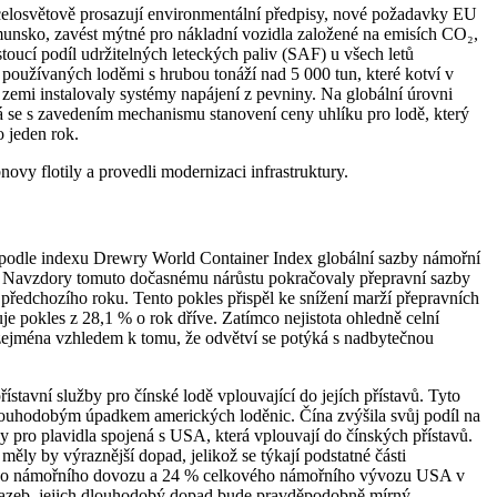
celosvětově prosazují environmentální předpisy, nové požadavky EU
umunsko, zavést mýtné pro nákladní vozidla založené na emisích CO₂,
toucí podíl udržitelných leteckých paliv (SAF) u všech letů
v používaných loděmi s hrubou tonáží nad 5 000 tun, které kotví v
 zemi instalovaly systémy napájení z pevniny. Na globální úrovni
 se s zavedením mechanismu stanovení ceny uhlíku pro lodě, který
 jeden rok.
vy flotily a provedli modernizaci infrastruktury.
y podle indexu Drewry World Container Index globální sazby námořní
e. Navzdory tomuto dočasnému nárůstu pokračovaly přepravní sazby
předchozího roku. Tento pokles přispěl ke snížení marží přepravních
e pokles z 28,1 % o rok dříve. Zatímco nejistota ohledně celní
 zejména vzhledem k tomu, že odvětví se potýká s nadbytečnou
tavní služby pro čínské lodě vplouvající do jejích přístavů. Tyto
louhodobým úpadkem amerických loděnic. Čína zvýšila svůj podíl na
y pro plavidla spojená s USA, která vplouvají do čínských přístavů.
ly by výraznější dopad, jelikož se týkají podstatné části
ého námořního dovozu a 24 % celkového námořního vývozu USA v
 sazeb, jejich dlouhodobý dopad bude pravděpodobně mírný.