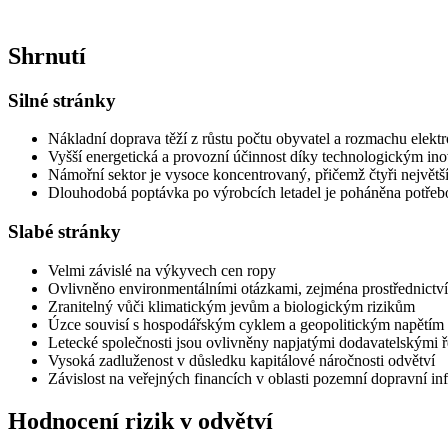
Shrnutí
Silné stránky
Nákladní doprava těží z růstu počtu obyvatel a rozmachu elek
Vyšší energetická a provozní účinnost díky technologickým in
Námořní sektor je vysoce koncentrovaný, přičemž čtyři největší
Dlouhodobá poptávka po výrobcích letadel je poháněna potřebou
Slabé stránky
Velmi závislé na výkyvech cen ropy
Ovlivněno environmentálními otázkami, zejména prostřednictví
Zranitelný vůči klimatickým jevům a biologickým rizikům
Úzce souvisí s hospodářským cyklem a geopolitickým napětím
Letecké společnosti jsou ovlivněny napjatými dodavatelskými ř
Vysoká zadluženost v důsledku kapitálové náročnosti odvětví
Závislost na veřejných financích v oblasti pozemní dopravní inf
Hodnocení rizik v odvětví