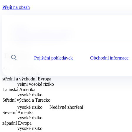
Přejít na obsah
Domů
Novinky, ekonomika a postřehy
Dashboard obchodních rizik
Doprava
Doprava
Pojištění pohledávek
Obchodní informace
Vyhledávání
Asie a Tichomoří
střední riziko
střední a východní Evropa
velmi vosoké riziko
Latinská Amerika
vysoké riziko
Střední východ a Turecko
vysoké riziko
Nedávné zhoršení
Severní Amerika
vysoké riziko
západní Evropa
vysoké riziko