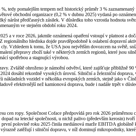
4 %, tedy pomalejším tempem než historický průměr 3 % zaznamenaný 
větové obchodní organizace (0,2 % v dubnu 2025) vydaná po oznámení B
dký nárůst předčasných zásilek. V důsledku toho vzrostla hodnota svě
namenaným ve stejném období roku 2024.
ce 2025 a v roce 2026, jakmile oznámená opatření vstoupí v platnost 
 regionálního hlediska dojde pravděpodobně k oslabení dopravní aktiv
h cly. Vzhledem k tomu, že USA jsou největším dovozcem na světě, s
lení přepravy zboží také v některých zemích regionů, které jsou siln
ácí spotřebou a stagnující výrobou.
vy. Zvláště ohroženo je námořní odvětví, které zajišťuje přibližně 90
 2024 dosáhl rekordně vysokých úrovní. Silniční a železniční doprava, v
dičů nákladních vozidel v několika evropských zemích, stejně jako v Čí
adově efektivnější než kamionová doprava, bude i nadále trpět v důsled
lesu cen ropy. Společnost Coface předpovídá pro rok 2026 průměrnou c
opad na letecké společnosti, u nichž palivo (především kerosin) tvoří
V první polovině roku 2025 činila mediánová marže EBITDA globálně kó
razně zatěžují i silniční dopravu, v níž dominují mikropodniky, které 