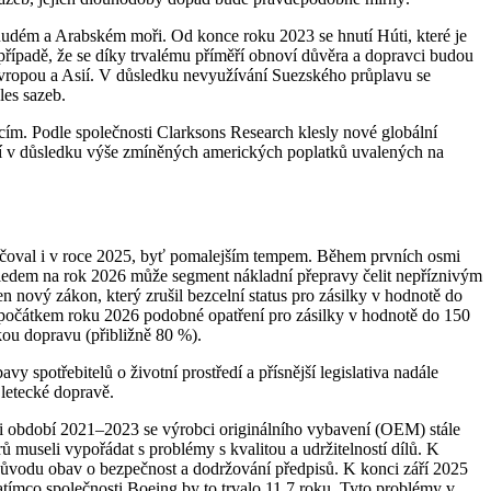
Rudém a Arabském moři. Od konce roku 2023 se hnutí Húti, které je
případě, že se díky trvalému příměří obnoví důvěra a dopravci budou
vropou a Asií. V důsledku nevyužívání Suezského průplavu se
les sazeb.
icím. Podle společnosti Clarksons Research klesly nové globální
stí v důsledku výše zmíněných amerických poplatků uvalených na
račoval i v roce 2025, byť pomalejším tempem. Během prvních osmi
ýhledem na rok 2026 může segment nákladní přepravy čelit nepříznivým
 nový zákon, který zrušil bezcelní status pro zásilky v hodnotě do
e počátkem roku 2026 podobné opatření pro zásilky v hodnotě do 150
kou dopravu (přibližně 80 %).
 spotřebitelů o životní prostředí a přísnější legislativa nadále
 letecké dopravě.
roti období 2021–2023 se výrobci originálního vybavení (OEM) stále
 museli vypořádat s problémy s kvalitou a udržitelností dílů. K
z důvodu obav o bezpečnost a dodržování předpisů. K konci září 2025
tímco společnosti Boeing by to trvalo 11,7 roku. Tyto problémy v