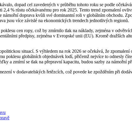
ekávalo, dopad cel zavedených v průběhu tohoto roku se podle očekáván
 2,4 % růstu očekávanému pro rok 2025. Tento trend zpomalení ovlivní 
námořní doprava kvůli své dominantní roli v globálním obchodu. Zpoma
prava jsou více závislé na ekonomických trendech jednotlivých regionů.
oklesu cen ropy, což by zmírnilo tlak na náklady, zejména v odvětvích 
entálními předpisy, zejména v Evropské unii (EU). Kromě dražších alte
olitickou situací. S výhledem na rok 2026 se očekává, že zpomalení o
ému poklesu globálních objednávek lodí, přičemž nejvíce to odnesly čí
žďky a zmírní se tlak na přepravní kapacitu, budou sazby za námořní p
zení v dodavatelských řetězcích, což povede ke zpožděním při dodávkác
avu
pravě