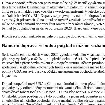
Úleva v podobě nižších cen paliv však může být částečně vyvážena z
tlačí tento sektor k nákladnějším alternativním palivům. V silniční
čímž se zvýší náklady pro vozidla s vysokými emisemi. V letecké dopr
odlétajících z letišť v EU. Dopady se projevují i v námořní dopravě: 
evropských přístavech. Čína, která se rovněž zavázala ke snižování e
může odvětví námořní dopravy čelit omezením v rámci rámce „Net-Zer
by měl být uplatňován nejdříve od března 2028. Hlasování, které by
Kromě rostoucích nákladů na palivo vyžaduje dodržování těchto enviro
Námořní dopravci se budou potýkat s nižšími sazbam
Série oznámení o sazbách v roce 2025 vyvolala volatilitu v sazbách
přepravy vyskočily o 42 % oproti předchozímu měsíci, těsně před o
ve srovnání s předchozím rokem v klesajícím trendu. Během prvního po
společností: u globálně kótovaných firem klesla mediánová marže EBI
politiky USA zůstává vysoká, očekávané zpomalení obchodu se zbožím
kapacitou.
Dopad soupeření mezi USA a Čínou na námořní dopravu přesáhl rámec o
poplatky byly odůvodněny rostoucími obavami z čím dál dominantněj
celosvětové tonáži lodí z 5 % v roce 1999 na více než 50 % v roce 20
O několik týdnů později byly tyto poplatky na jeden rok pozastaveny
amerického námořního obchodu. Podle mezinárodního sdružení nám
oblasti hromadného nákladu, tankerů a kontejnerů. Ačkoli znovuzave