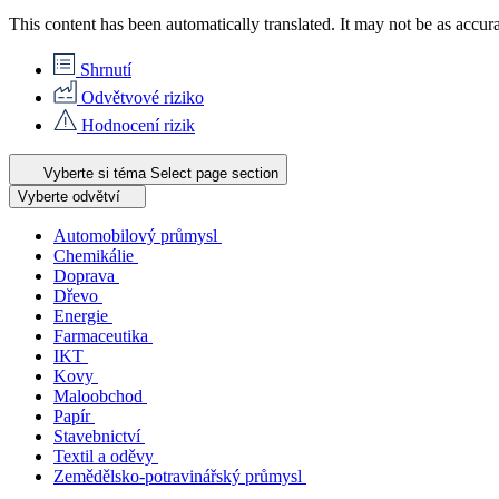
This content has been automatically translated. It may not be as accur
Shrnutí
Odvětvové riziko
Hodnocení rizik
Vyberte si téma
Select page section
Vyberte odvětví
Automobilový průmysl
Chemikálie
Doprava
Dřevo
Energie
Farmaceutika
IKT
Kovy
Maloobchod
Papír
Stavebnictví
Textil a oděvy
Zemědělsko-potravinářský průmysl