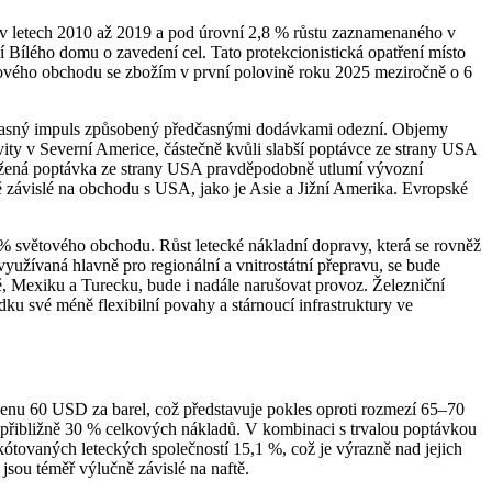
v letech 2010 až 2019 a pod úrovní 2,8 % růstu zaznamenaného v
ílého domu o zavedení cel. Tato protekcionistická opatření místo
tového obchodu se zbožím v první polovině roku 2025 meziročně o 6
a dočasný impuls způsobený předčasnými dodávkami odezní. Objemy
ity v Severní Americe, částečně kvůli slabší poptávce ze strany USA
nížená poptávka ze strany USA pravděpodobně utlumí vývozní
ě závislé na obchodu s USA, jako je Asie a Jižní Amerika. Evropské
 % světového obchodu. Růst letecké nákladní dopravy, která se rovněž
yužívaná hlavně pro regionální a vnitrostátní přepravu, se bude
ně, Mexiku a Turecku, bude i nadále narušovat provoz. Železniční
ku své méně flexibilní povahy a stárnoucí infrastruktury ve
enu 60 USD za barel, což představuje pokles oproti rozmezí 65–70
 přibližně 30 % celkových nákladů. V kombinaci s trvalou poptávkou
tovaných leteckých společností 15,1 %, což je výrazně nad jejich
jsou téměř výlučně závislé na naftě.