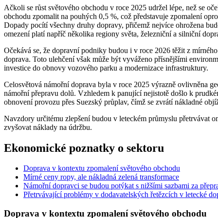
Ačkoli se růst světového obchodu v roce 2025 udržel lépe, než se oč
obchodu zpomalit na pouhých 0,5 %, což představuje zpomalení oproti
Dopady pocítí všechny druhy dopravy, přičemž nejvíce ohrožena bude 
omezení platí napříč několika regiony světa, železniční a silniční do
Očekává se, že dopravní podniky budou i v roce 2026 těžit z mírného p
doprava. Toto ulehčení však může být vyváženo přísnějšími environm
investice do obnovy vozového parku a modernizace infrastruktury.
Celosvětová námořní doprava byla v roce 2025 výrazně ovlivněna geop
námořní přepravu dolů. Vzhledem k panující nejistotě došlo k prudk
obnovení provozu přes Suezský průplav, čímž se zvrátí nákladné objí
Navzdory určitému zlepšení budou v leteckém průmyslu přetrvávat ome
zvyšovat náklady na údržbu.
Ekonomické poznatky o sektoru
Doprava v kontextu zpomalení světového obchodu
Mírné ceny ropy, ale nákladná zelená transformace
Námořní dopravci se budou potýkat s nižšími sazbami za přepr
Přetrvávající problémy v dodavatelských řetězcích v letecké do
Doprava v kontextu zpomalení světového obchodu