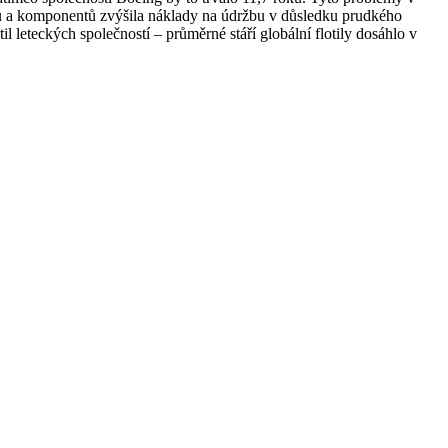
ílů a komponentů zvýšila náklady na údržbu v důsledku prudkého
il leteckých společností – průměrné stáří globální flotily dosáhlo v