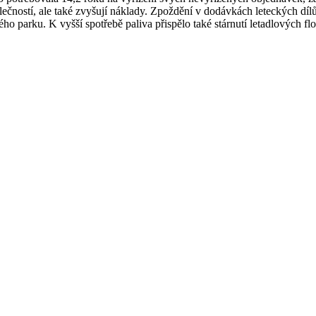
lečností, ale také zvyšují náklady. Zpoždění v dodávkách leteckých d
o parku. K vyšší spotřebě paliva přispělo také stárnutí letadlových flot