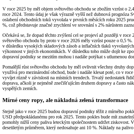
V roce 2025 by měl objem světového obchodu se zbožím vzrůst o 2,
roce 2024. Tento údaj je však výrazně vyšší než dubnová prognóza S
oslabení obchodních toků vyvolala v prvních měsících roku 2025 pru
%, což představuje značné zrychlení ve srovnání s 2% nárůstem zaz
Očekává se, že dopad těchto zvýšení cel se projeví až později v ro
světového obchodu by proto v roce 2026 měly vzrůst pouze o 0,5 %. Z
v důsledku vysokých skladových zásob a inflačních tlaků vyvolanýc
výkonnost v jiných ekonomikách. V důsledku toho může dojít ke zpoma
dopravní podniky se mezitím mohou i nadále potýkat s utlumenou dom
Pomalější růst světového obchodu by měl ovlivnit všechny druhy dopra
využívá pro mezinárodní obchod, bude i nadále klesat poté, co v roce
vyvíjet různě v závislosti na místních trendech. Trvalý nedostatek ři
doprava, ačkoli je nejméně znečišťujícím druhem dopravy a často nákl
vyspělých zemích.
Mírné ceny ropy, ale nákladná zelená transformace
Stejně jako v roce 2025 budou dopravní podniky těžit z mírného pok
USD předpokládanému pro rok 2025. Tento pokles bude mít znatelný d
pomohly nižší ceny paliva leteckým společnostem udržet ziskovost. 
desetiletým průměrem, který nedosahuje ani 10 %. Náklady na palivo vý