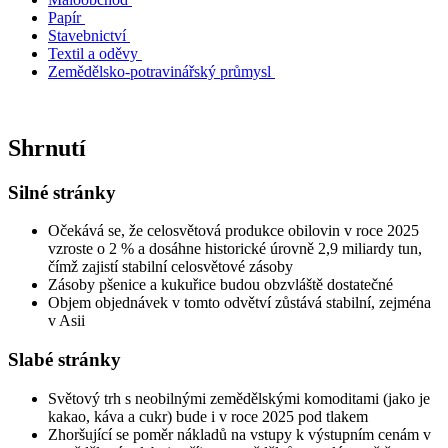
Papír
Stavebnictví
Textil a oděvy
Zemědělsko-potravinářský průmysl
Shrnutí
Silné stránky
Očekává se, že celosvětová produkce obilovin v roce 2025
vzroste o 2 % a dosáhne historické úrovně 2,9 miliardy tun,
čímž zajistí stabilní celosvětové zásoby
Zásoby pšenice a kukuřice budou obzvláště dostatečné
Objem objednávek v tomto odvětví zůstává stabilní, zejména
v Asii
Slabé stránky
Světový trh s neobilnými zemědělskými komoditami (jako je
kakao, káva a cukr) bude i v roce 2025 pod tlakem
Zhoršující se poměr nákladů na vstupy k výstupním cenám v