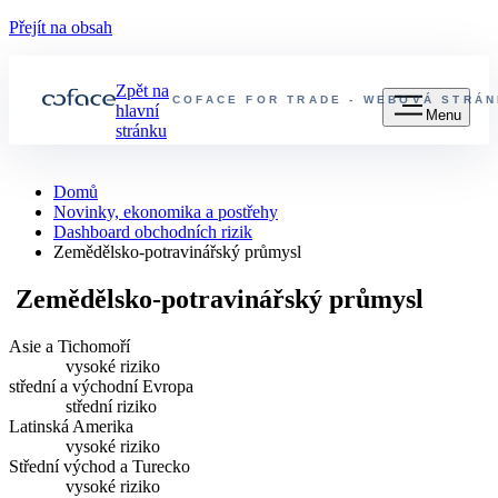
Přejít na obsah
Zpět na
COFACE FOR TRADE - WEBOVÁ STRÁN
hlavní
Menu
stránku
Domů
Novinky, ekonomika a postřehy
Dashboard obchodních rizik
Zemědělsko-potravinářský průmysl
Zemědělsko-potravinářský průmysl
Asie a Tichomoří
vysoké riziko
střední a východní Evropa
střední riziko
Latinská Amerika
vysoké riziko
Střední východ a Turecko
vysoké riziko