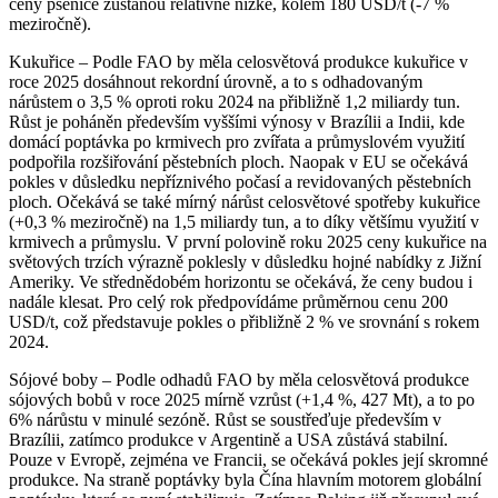
ceny pšenice zůstanou relativně nízké, kolem 180 USD/t (-7 %
meziročně).
Kukuřice – Podle FAO by měla celosvětová produkce kukuřice v
roce 2025 dosáhnout rekordní úrovně, a to s odhadovaným
nárůstem o 3,5 % oproti roku 2024 na přibližně 1,2 miliardy tun.
Růst je poháněn především vyššími výnosy v Brazílii a Indii, kde
domácí poptávka po krmivech pro zvířata a průmyslovém využití
podpořila rozšiřování pěstebních ploch. Naopak v EU se očekává
pokles v důsledku nepříznivého počasí a revidovaných pěstebních
ploch. Očekává se také mírný nárůst celosvětové spotřeby kukuřice
(+0,3 % meziročně) na 1,5 miliardy tun, a to díky většímu využití v
krmivech a průmyslu. V první polovině roku 2025 ceny kukuřice na
světových trzích výrazně poklesly v důsledku hojné nabídky z Jižní
Ameriky. Ve střednědobém horizontu se očekává, že ceny budou i
nadále klesat. Pro celý rok předpovídáme průměrnou cenu 200
USD/t, což představuje pokles o přibližně 2 % ve srovnání s rokem
2024.
Sójové boby – Podle odhadů FAO by měla celosvětová produkce
sójových bobů v roce 2025 mírně vzrůst (+1,4 %, 427 Mt), a to po
6% nárůstu v minulé sezóně. Růst se soustřeďuje především v
Brazílii, zatímco produkce v Argentině a USA zůstává stabilní.
Pouze v Evropě, zejména ve Francii, se očekává pokles její skromné
produkce. Na straně poptávky byla Čína hlavním motorem globální