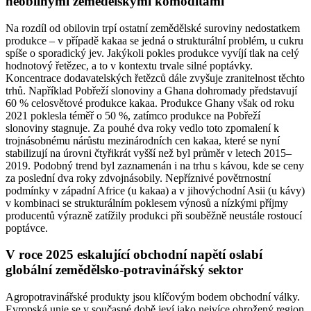
neobilnými zemědělskými komoditami
Na rozdíl od obilovin trpí ostatní zemědělské suroviny nedostatkem
produkce – v případě kakaa se jedná o strukturální problém, u cukru
spíše o sporadický jev. Jakýkoli pokles produkce vyvíjí tlak na celý
hodnotový řetězec, a to v kontextu trvale silné poptávky.
Koncentrace dodavatelských řetězců dále zvyšuje zranitelnost těchto
trhů. Například Pobřeží slonoviny a Ghana dohromady představují
60 % celosvětové produkce kakaa. Produkce Ghany však od roku
2021 poklesla téměř o 50 %, zatímco produkce na Pobřeží
slonoviny stagnuje. Za pouhé dva roky vedlo toto zpomalení k
trojnásobnému nárůstu mezinárodních cen kakaa, které se nyní
stabilizují na úrovni čtyřikrát vyšší než byl průměr v letech 2015–
2019. Podobný trend byl zaznamenán i na trhu s kávou, kde se ceny
za poslední dva roky zdvojnásobily. Nepříznivé povětrnostní
podmínky v západní Africe (u kakaa) a v jihovýchodní Asii (u kávy)
v kombinaci se strukturálním poklesem výnosů a nízkými příjmy
producentů výrazně zatížily produkci při souběžně neustále rostoucí
poptávce.
V roce 2025 eskalující obchodní napětí oslabí
globální zemědělsko-potravinářský sektor
Agropotravinářské produkty jsou klíčovým bodem obchodní války.
Evropská unie se v současné době jeví jako nejvíce ohrožený region