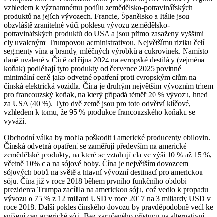
vzhledem k významnému podílu zemědělsko-potravinářských
produktů na jejích vývozech. Francie, Španělsko a Itálie jsou
obzvláště zranitelné vůči poklesu vývozu zemědělsko-
potravinářských produktů do USA a jsou přímo zasaženy vyššími
cly uvalenými Trumpovou administrativou. Největšímu riziku čelí
segmenty vína a brandy, mléčných výrobků a cukrovinek. Namísto
daně uvalené v Číně od října 2024 na evropské destiláty (zejména
koňak) podléhají tyto produkty od července 2025 povinné
minimální ceně jako odvetné opatření proti evropským clům na
čínská elektrická vozidla. Čína je druhým největším vývozním trhem
pro francouzský koňak, na který připadá téměř 20 % vývozu, hned
za USA (40 %). Tyto dvě země jsou pro toto odvětví klíčové,
vzhledem k tomu, že 95 % produkce francouzského koňaku se
vyváží.
Obchodní válka by mohla poškodit i americké producenty obilovin.
Čínská odvetná opatření se zaměřují především na americké
zemědělské produkty, na které se vztahují cla ve výši 10 % až 15 %,
včetně 10% cla na sójové boby. Čína je největším dovozcem
sójových bobů na světě a hlavní vývozní destinací pro americkou
sóju. Čína již v roce 2018 během prvního funkčního období
prezidenta Trumpa zacílila na americkou sóju, což vedlo k propadu
vývozu o 75 % z 12 miliard USD v roce 2017 na 3 miliardy USD v
roce 2018. Další pokles čínského dovozu by pravděpodobně vedl ke
snížení cen americké sóji. Bez zaručeného přístupu na alternativní