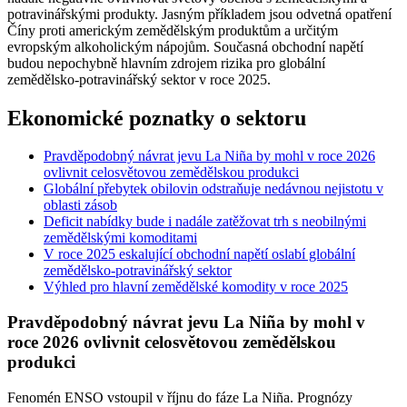
potravinářskými produkty. Jasným příkladem jsou odvetná opatření
Číny proti americkým zemědělským produktům a určitým
evropským alkoholickým nápojům. Současná obchodní napětí
budou nepochybně hlavním zdrojem rizika pro globální
zemědělsko-potravinářský sektor v roce 2025.
Ekonomické poznatky o sektoru
Pravděpodobný návrat jevu La Niña by mohl v roce 2026
ovlivnit celosvětovou zemědělskou produkci
Globální přebytek obilovin odstraňuje nedávnou nejistotu v
oblasti zásob
Deficit nabídky bude i nadále zatěžovat trh s neobilnými
zemědělskými komoditami
V roce 2025 eskalující obchodní napětí oslabí globální
zemědělsko-potravinářský sektor
Výhled pro hlavní zemědělské komodity v roce 2025
Pravděpodobný návrat jevu La Niña by mohl v
roce 2026 ovlivnit celosvětovou zemědělskou
produkci
Fenomén ENSO vstoupil v říjnu do fáze La Niña. Prognózy