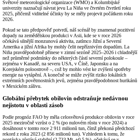
Světové meteorologické organizace (WMO) a Kolumbijské
univerzity naznačují návrat jevu La Niña ve čtvrtém čtvrtletí roku
2025, přičemž viditelné účinky by se měly projevit počátkem roku
2026.
Pokud se tato předpověď potvrdí, náš scénář by znamenal pozitivní
dopady na zemědělskou produkci v Asii, kde se v roce 2026
očekává silnější monzunová aktivita, zatímco Jižní a Severní
Amerika a jižní Afrika by mohly čelit nepříznivým dopadům. La
Niña pravděpodobně přinese v zimní sezóně 2025–2026 i chladnější
než průměrné podmínky do některých částí severní polokoule –
zejména v Kanadě, na severu USA, v Číně, Japonsku a na
Korejském poloostrově –, což by mohlo vést ke zvýšení spotřeby
energie na vytápění. A konečně se může zvýšit riziko lokálních
extrémních povětrnostních jevů, zejména pravděpodobnost hurikánů
v Mexickém zálivu.
Globální přebytek obilovin odstraňuje nedávnou
nejistotu v oblasti zásob
Podle prognóz FAO by měla celosvětová produkce obilovin v roce
2025 meziročně vzrůst o 2 % (po nulovém růstu v roce 2024) a
dosáhnout v tomto roce 2 911 milionů tun, čímž překoná předchozí
rekord z roku 2023 (2 856 milionů tun). Vzhledem k tomu, že
poptávka zůstává stabilní (2 733 Mt, +0,5 %), očekává se v