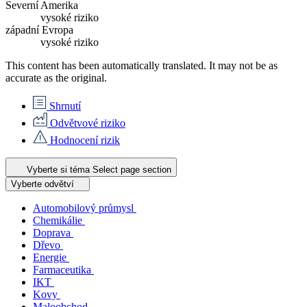
Severní Amerika
vysoké riziko
západní Evropa
vysoké riziko
This content has been automatically translated. It may not be as
accurate as the
original
.
Shrnutí
Odvětvové riziko
Hodnocení rizik
Vyberte si téma
Select page section
Vyberte odvětví
Automobilový průmysl
Chemikálie
Doprava
Dřevo
Energie
Farmaceutika
IKT
Kovy
Maloobchod