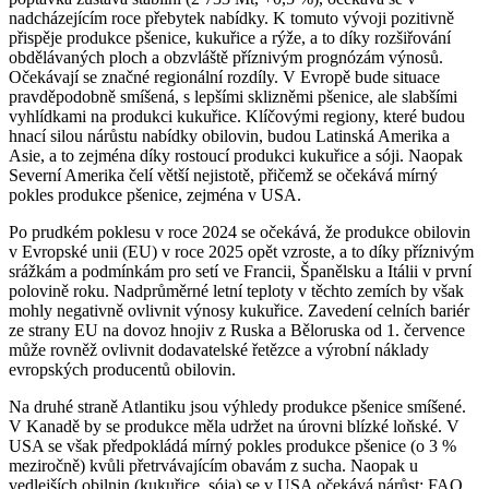
nadcházejícím roce přebytek nabídky. K tomuto vývoji pozitivně
přispěje produkce pšenice, kukuřice a rýže, a to díky rozšiřování
obdělávaných ploch a obzvláště příznivým prognózám výnosů.
Očekávají se značné regionální rozdíly. V Evropě bude situace
pravděpodobně smíšená, s lepšími sklizněmi pšenice, ale slabšími
vyhlídkami na produkci kukuřice. Klíčovými regiony, které budou
hnací silou nárůstu nabídky obilovin, budou Latinská Amerika a
Asie, a to zejména díky rostoucí produkci kukuřice a sóji. Naopak
Severní Amerika čelí větší nejistotě, přičemž se očekává mírný
pokles produkce pšenice, zejména v USA.
Po prudkém poklesu v roce 2024 se očekává, že produkce obilovin
v Evropské unii (EU) v roce 2025 opět vzroste, a to díky příznivým
srážkám a podmínkám pro setí ve Francii, Španělsku a Itálii v první
polovině roku. Nadprůměrné letní teploty v těchto zemích by však
mohly negativně ovlivnit výnosy kukuřice. Zavedení celních bariér
ze strany EU na dovoz hnojiv z Ruska a Běloruska od 1. července
může rovněž ovlivnit dodavatelské řetězce a výrobní náklady
evropských producentů obilovin.
Na druhé straně Atlantiku jsou výhledy produkce pšenice smíšené.
V Kanadě by se produkce měla udržet na úrovni blízké loňské. V
USA se však předpokládá mírný pokles produkce pšenice (o 3 %
meziročně) kvůli přetrvávajícím obavám z sucha. Naopak u
vedlejších obilnin (kukuřice, sója) se v USA očekává nárůst; FAO