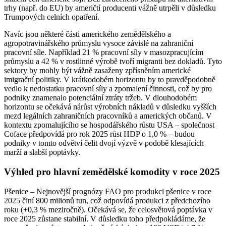
trhy (např. do EU) by američtí producenti vážně utrpěli v důsledku
Trumpových celních opatření.
Navíc jsou některé části amerického zemědělského a
agropotravinářského průmyslu vysoce závislé na zahraniční
pracovní síle. Například 21 % pracovní síly v masozpracujícím
průmyslu a 42 % v rostlinné výrobě tvoří migranti bez dokladů. Tyto
sektory by mohly být vážně zasaženy zpřísněním americké
imigrační politiky. V krátkodobém horizontu by to pravděpodobně
vedlo k nedostatku pracovní síly a zpomalení činnosti, což by pro
podniky znamenalo potenciální ztráty tržeb. V dlouhodobém
horizontu se očekává nárůst výrobních nákladů v důsledku vyšších
mezd legálních zahraničních pracovníků a amerických občanů. V
kontextu zpomalujícího se hospodářského růstu USA – společnost
Coface předpovídá pro rok 2025 růst HDP o 1,0 % – budou
podniky v tomto odvětví čelit dvojí výzvě v podobě klesajících
marží a slabší poptávky.
Výhled pro hlavní zemědělské komodity v roce 2025
Pšenice – Nejnovější prognózy FAO pro produkci pšenice v roce
2025 činí 800 milionů tun, což odpovídá produkci z předchozího
roku (+0,3 % meziročně). Očekává se, že celosvětová poptávka v
roce 2025 zůstane stabilní. V důsledku toho předpokládáme, že