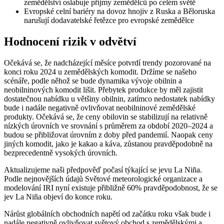
zemědělství oslabuje příjmy zemědělců po celém světě
Evropské celní bariéry na dovoz hnojiv z Ruska a Běloruska
narušují dodavatelské řetězce pro evropské zemědělce
Hodnocení rizik v odvětví
Očekává se, že nadcházející měsíce potvrdí trendy pozorované na
konci roku 2024 u zemědělských komodit. Držíme se našeho
scénáře, podle něhož se bude dynamika vývoje obilnin a
neobilninových komodit lišit. Přebytek produkce by měl zajistit
dostatečnou nabídku u většiny obilnin, zatímco nedostatek nabídky
bude i nadále negativně ovlivňovat neobilninové zemědělské
produkty. Očekává se, že ceny obilovin se stabilizují na relativně
nízkých úrovních ve srovnání s průměrem za období 2020–2024 a
budou se přibližovat úrovním z doby před pandemií. Naopak ceny
jiných komodit, jako je kakao a káva, zůstanou pravděpodobně na
bezprecedentně vysokých úrovních.
Aktualizujeme naši předpověď počasí týkající se jevu La Niña.
Podle nejnovějších údajů Světové meteorologické organizace a
modelování IRI nyní existuje přibližně 60% pravděpodobnost, že se
jev La Niña objeví do konce roku.
Nárůst globálních obchodních napětí od začátku roku však bude i
nadále negativně ovlivňovat světový obchod s zemědělskými a