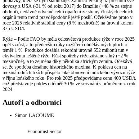
poptávky, která se nyní stabilizuje. Zatímco Peking již přesunul své
dovozy z USA (-31 % od roku 2017) do Brazílie (+48 % za stejné
období), nedávné odvetné celní opatření ze strany čínských celních
orgánů tento trend pravděpodobně ještě posílí. Očekáváme proto v
roce 2025 relativně stabilní ceny (8 % meziročně) na úrovni kolem
375 USD/t.
Rýže – Podle FAO by měla celosvětová produkce rýže v roce 2025
opět vzrůst, a to především díky rozšíření obdělávaných ploch o
téměř 1 %. Produkce dosáhla rekordní úrovně 552 milionů tun v
ekvivalentu leštěné rýže. Růst spotřeby rýže zůstane silný (+2 %
meziročně), a to zejména díky několika africkým zemím. Očekává
se, že spotřeba dosáhne historického maxima. K poklesu cen na
mezinárodních trzích přispělo také obnovení indického vývozu rýže
v říjnu loňského roku. Pro rok 2025 předpovídáme cenu 400 USD/t,
což představuje pokles o téměř 30 % ve srovnání s průměrem za rok
2024.
Autoři a odborníci
Simon LACOUME
Economist Sector