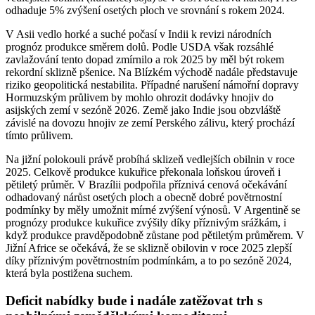
odhaduje 5% zvýšení osetých ploch ve srovnání s rokem 2024.
V Asii vedlo horké a suché počasí v Indii k revizi národních
prognóz produkce směrem dolů. Podle USDA však rozsáhlé
zavlažování tento dopad zmírnilo a rok 2025 by měl být rokem
rekordní sklizně pšenice. Na Blízkém východě nadále představuje
riziko geopolitická nestabilita. Případné narušení námořní dopravy
Hormuzským průlivem by mohlo ohrozit dodávky hnojiv do
asijských zemí v sezóně 2026. Země jako Indie jsou obzvláště
závislé na dovozu hnojiv ze zemí Perského zálivu, který prochází
tímto průlivem.
Na jižní polokouli právě probíhá sklizeň vedlejších obilnin v roce
2025. Celkově produkce kukuřice překonala loňskou úroveň i
pětiletý průměr. V Brazílii podpořila příznivá cenová očekávání
odhadovaný nárůst osetých ploch a obecně dobré povětrnostní
podmínky by měly umožnit mírné zvýšení výnosů. V Argentině se
prognózy produkce kukuřice zvýšily díky příznivým srážkám, i
když produkce pravděpodobně zůstane pod pětiletým průměrem. V
Jižní Africe se očekává, že se sklizně obilovin v roce 2025 zlepší
díky příznivým povětrnostním podmínkám, a to po sezóně 2024,
která byla postižena suchem.
Deficit nabídky bude i nadále zatěžovat trh s