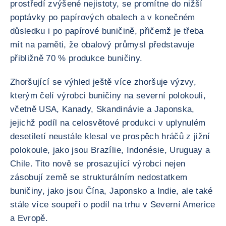
prostředí zvýšené nejistoty, se promítne do nižší
poptávky po papírových obalech a v konečném
důsledku i po papírové buničině, přičemž je třeba
mít na paměti, že obalový průmysl představuje
přibližně 70 % produkce buničiny.
Zhoršující se výhled ještě více zhoršuje výzvy,
kterým čelí výrobci buničiny na severní polokouli,
včetně USA, Kanady, Skandinávie a Japonska,
jejichž podíl na celosvětové produkci v uplynulém
desetiletí neustále klesal ve prospěch hráčů z jižní
polokoule, jako jsou Brazílie, Indonésie, Uruguay a
Chile. Tito nově se prosazující výrobci nejen
zásobují země se strukturálním nedostatkem
buničiny, jako jsou Čína, Japonsko a Indie, ale také
stále více soupeří o podíl na trhu v Severní Americe
a Evropě.