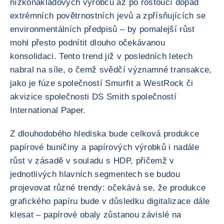
nízkonákladových výrobců až po rostoucí dopad
extrémních povětrnostních jevů a zpřísňujících se
environmentálních předpisů – by pomalejší růst
mohl přesto podnítit dlouho očekávanou
konsolidaci. Tento trend již v posledních letech
nabral na síle, o čemž svědčí významné transakce,
jako je fúze společností Smurfit a WestRock či
akvizice společnosti DS Smith společností
International Paper.
Z dlouhodobého hlediska bude celková produkce
papírové buničiny a papírových výrobků i nadále
růst v zásadě v souladu s HDP, přičemž v
jednotlivých hlavních segmentech se budou
projevovat různé trendy: očekává se, že produkce
grafického papíru bude v důsledku digitalizace dále
klesat – papírové obaly zůstanou závislé na