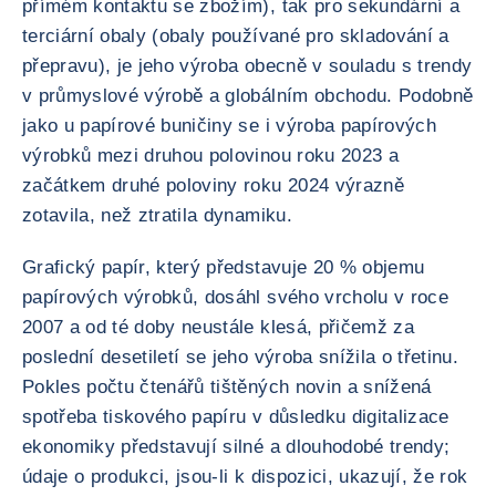
přímém kontaktu se zbožím), tak pro sekundární a
terciární obaly (obaly používané pro skladování a
přepravu), je jeho výroba obecně v souladu s trendy
v průmyslové výrobě a globálním obchodu. Podobně
jako u papírové buničiny se i výroba papírových
výrobků mezi druhou polovinou roku 2023 a
začátkem druhé poloviny roku 2024 výrazně
zotavila, než ztratila dynamiku.
Grafický papír, který představuje 20 % objemu
papírových výrobků, dosáhl svého vrcholu v roce
2007 a od té doby neustále klesá, přičemž za
poslední desetiletí se jeho výroba snížila o třetinu.
Pokles počtu čtenářů tištěných novin a snížená
spotřeba tiskového papíru v důsledku digitalizace
ekonomiky představují silné a dlouhodobé trendy;
údaje o produkci, jsou-li k dispozici, ukazují, že rok