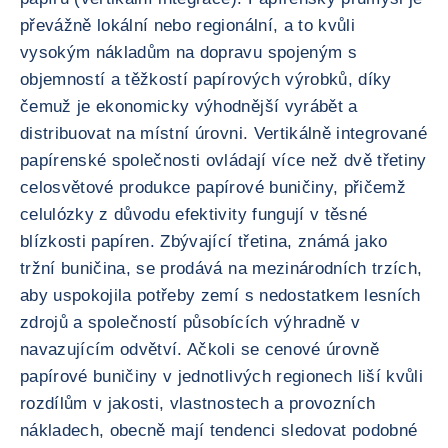
převážně lokální nebo regionální, a to kvůli
vysokým nákladům na dopravu spojeným s
objemností a těžkostí papírových výrobků, díky
čemuž je ekonomicky výhodnější vyrábět a
distribuovat na místní úrovni. Vertikálně integrované
papírenské společnosti ovládají více než dvě třetiny
celosvětové produkce papírové buničiny, přičemž
celulózky z důvodu efektivity fungují v těsné
blízkosti papíren. Zbývající třetina, známá jako
tržní buničina, se prodává na mezinárodních trzích,
aby uspokojila potřeby zemí s nedostatkem lesních
zdrojů a společností působících výhradně v
navazujícím odvětví. Ačkoli se cenové úrovně
papírové buničiny v jednotlivých regionech liší kvůli
rozdílům v jakosti, vlastnostech a provozních
nákladech, obecně mají tendenci sledovat podobné