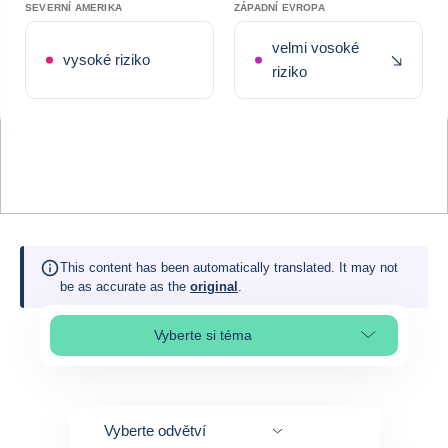
SEVERNÍ AMERIKA
ZÁPADNÍ EVROPA
velmi vosoké
Nedávn
vysoké riziko
riziko
This content has been automatically translated. It may not
be as accurate as the
original
.
Vyberte si téma
Select page section
Vyberte odvětví