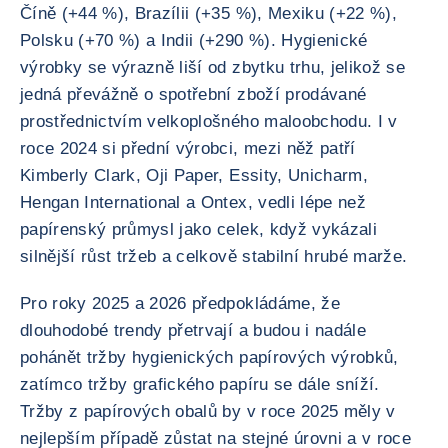
Číně (+44 %), Brazílii (+35 %), Mexiku (+22 %),
Polsku (+70 %) a Indii (+290 %). Hygienické
výrobky se výrazně liší od zbytku trhu, jelikož se
jedná převážně o spotřební zboží prodávané
prostřednictvím velkoplošného maloobchodu. I v
roce 2024 si přední výrobci, mezi něž patří
Kimberly Clark, Oji Paper, Essity, Unicharm,
Hengan International a Ontex, vedli lépe než
papírenský průmysl jako celek, když vykázali
silnější růst tržeb a celkově stabilní hrubé marže.
Pro roky 2025 a 2026 předpokládáme, že
dlouhodobé trendy přetrvají a budou i nadále
pohánět tržby hygienických papírových výrobků,
zatímco tržby grafického papíru se dále sníží.
Tržby z papírových obalů by v roce 2025 měly v
nejlepším případě zůstat na stejné úrovni a v roce