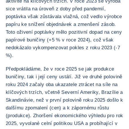
aktivitě na klíčových trzích. V roce 2023 se výroba
sice vrátila na úroveň z doby před pandemií,
poptávka však zůstávala vlažná, což vedlo výrobce
papíru ke snížení objednávek a zmenšení zásob.
Toto oživení poptávky mělo pozitivní dopad na ceny
papírové buničiny (+5 % v roce 2024), což však
nedokázalo vykompenzovat pokles z roku 2023 (-7
%).
Předpokládáme, že v roce 2025 se jak produkce
buničiny, tak i její ceny ustálí. Již ve druhé polovině
roku 2024 začaly oba ukazatele ztrácet na síle na
klíčových trzích, včetně Severní Ameriky, Brazílie a
Skandinávie, než v první polovině roku 2025 došlo k
dalšímu zpomalení (cen) a k zápornému růstu
(produkce). Zhoršení ekonomického výhledu pro rok
2025, vyvolané celní politikou USA a probíhající v