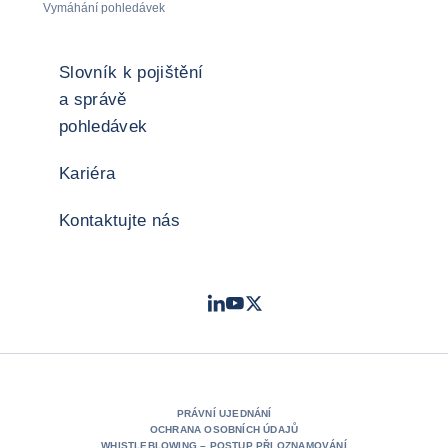
Vymáhání pohledávek
Slovník k pojištění
a správě
pohledávek
Kariéra
Kontaktujte nás
LinkedIn
Youtube
Twitter
- Coface
- Coface
- Coface
PRÁVNÍ UJEDNÁNÍ
OCHRANA OSOBNÍCH ÚDAJŮ
WHISTLEBLOWING – POSTUP PŘI OZNAMOVÁNÍ