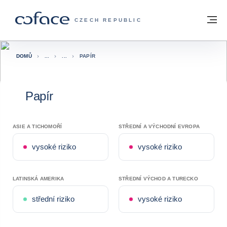
Přejít na obsah
Zpět na hlavní stránku
M
COFACE FOR TRADE - WEBOVÁ STRÁNK
CZECH REPUBLIC
DOMŮ
PAPÍR
Papír
ASIE A TICHOMOŘÍ
STŘEDNÍ A VÝCHODNÍ EVROPA
vysoké riziko
vysoké riziko
LATINSKÁ AMERIKA
STŘEDNÍ VÝCHOD A TURECKO
střední riziko
vysoké riziko